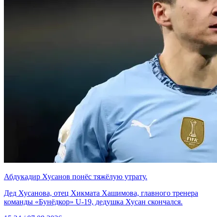
Абдукадир Хусанов понёс тяжёлую утрату.
Дед Хусанова, отец Хикмата Хашимова, главного тренера
команды «Бунёдкор» U-19, дедушка Хусан скончался.