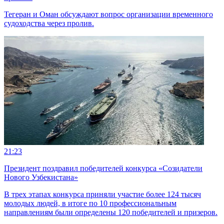
Тегеран и Оман обсуждают вопрос организации временного
судоходства через пролив.
21:23
Президент поздравил победителей конкурса «Созидатели
Нового Узбекистана»
В трех этапах конкурса приняли участие более 124 тысяч
молодых людей, в итоге по 10 профессиональным
направлениям были определены 120 победителей и призеров.