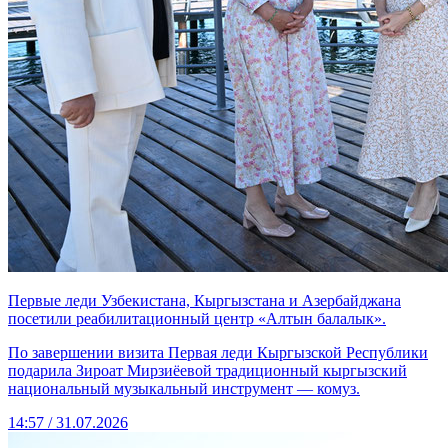
Первые леди Узбекистана, Кыргызстана и Азербайджана
посетили реабилитационный центр «Алтын балалык».
По завершении визита Первая леди Кыргызской Республики
подарила Зироат Мирзиёевой традиционный кыргызский
национальный музыкальный инструмент — комуз.
14:57 / 31.07.2026