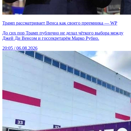
Трамп рассматривает Венса как своего преемника — WP
До сих пор Трамп публично не делал чёткого выбора между
Джей Ди Венсом и госсекретарём Марко Рубио.
20:05 / 06.08.2026