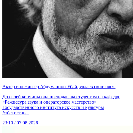
Актёр и режиссёр Абдуманнон Убайдуллаев скончался.
До своей кончины она преподавала студентам на кафедре
«Режиссура звука и операторское мастерство»
Государственного института искусств и культуры
Узбекистана.
23:10 / 07.08.2026