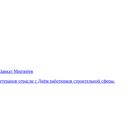
 Шавкат Мирзиёев
етеранов отрасли с Днём работников строительной сферы.