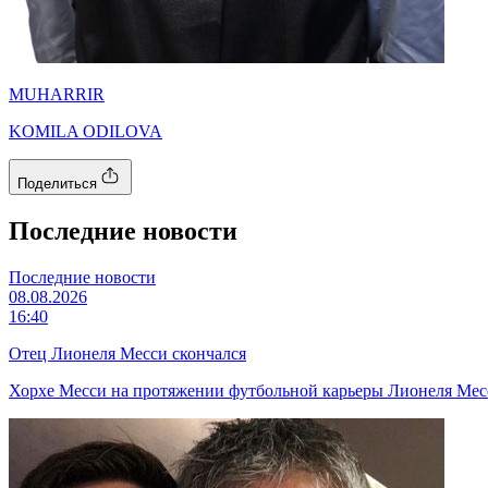
MUHARRIR
KOMILA ODILOVA
Поделиться
Последние новости
Последние новости
08.08.2026
16:40
Отец Лионеля Месси скончался
Хорхе Месси на протяжении футбольной карьеры Лионеля Месси