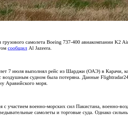
грузового самолета Boeing 737-400 авиакомпании K2 Ai
этом
сообщил
Al Jazeera.
ет 7 июля выполнял рейс из Шарджи (ОАЭ) в Карачи, ко
с воздушным судном была потеряна. Данные Flightradar24
ону Аравийского моря.
я с участием военно-морских сил Пакистана, военно-воз
зведывательные самолеты и торговые суда. Однако силь