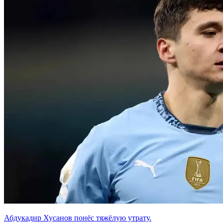
Абдукадир Хусанов понёс тяжёлую утрату.