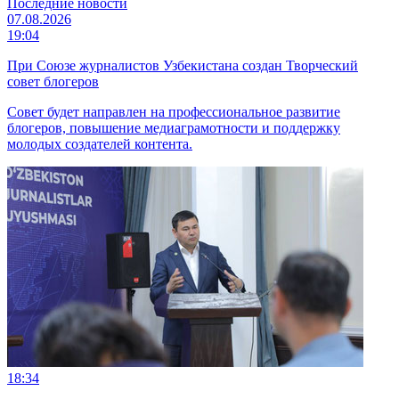
Последние новости
07.08.2026
19:04
При Союзе журналистов Узбекистана создан Творческий
совет блогеров
Совет будет направлен на профессиональное развитие
блогеров, повышение медиаграмотности и поддержку
молодых создателей контента.
18:34