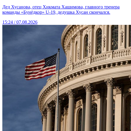
Дед Хусанова, отец Хикмата Хашимова, главного тренера
команды «Бунёдкор» U-19, дедушка Хусан скончался.
15:24 / 07.08.2026