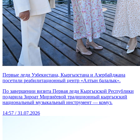
Первые леди Узбекистана, Кыргызстана и Азербайджана
посетили реабилитационный центр «Алтын балалык».
По завершении визита Первая леди Кыргызской Республики
подарила Зироат Мирзиёевой традиционный кыргызский
национальный музыкальный инструмент — комуз.
14:57 / 31.07.2026