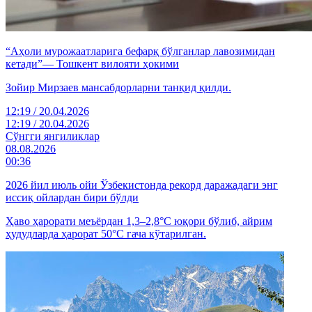
“Аҳоли мурожаатларига бефарқ бўлганлар лавозимидан
кетади”— Тошкент вилояти ҳокими
Зойир Мирзаев мансабдорларни танқид қилди.
12:19 / 20.04.2026
12:19 / 20.04.2026
Cўнгги янгиликлар
08.08.2026
00:36
2026 йил июль ойи Ўзбекистонда рекорд даражадаги энг
иссиқ ойлардан бири бўлди
Ҳаво ҳарорати меъёрдан 1,3–2,8°C юқори бўлиб, айрим
ҳудудларда ҳарорат 50°C гача кўтарилган.