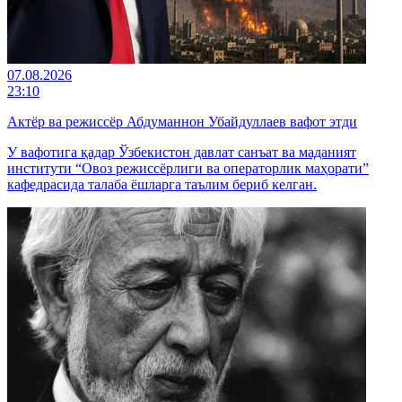
07.08.2026
23:10
Актёр ва режиссёр Абдуманнон Убайдуллаев вафот этди
У вафотига қадар Ўзбекистон давлат санъат ва маданият
институти “Овоз режиссёрлиги ва операторлик маҳорати”
кафедрасида талаба ёшларга таълим бериб келган.