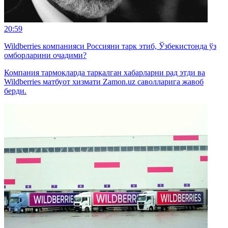
20:59
Wildberries компанияси Россияни тарк этиб, Ўзбекистонда ўз
омборларини очадими?
Компания тармоқларда тарқалган хабарларни рад этди ва
Wildberries матбуот хизмати Zamon.uz саволларига жавоб
берди.