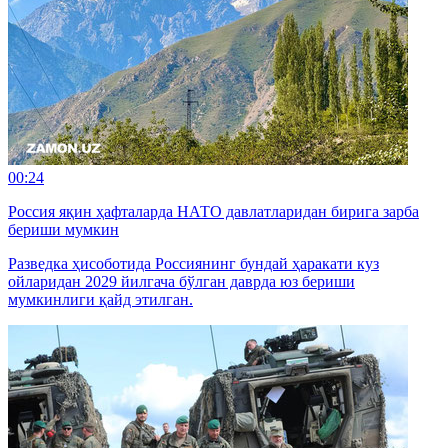
00:24
Россия яқин ҳафталарда НАТО давлатларидан бирига зарба
бериши мумкин
Разведка ҳисоботида Россиянинг бундай ҳаракати куз
ойларидан 2029 йилгача бўлган даврда юз бериши
мумкинлиги қайд этилган.