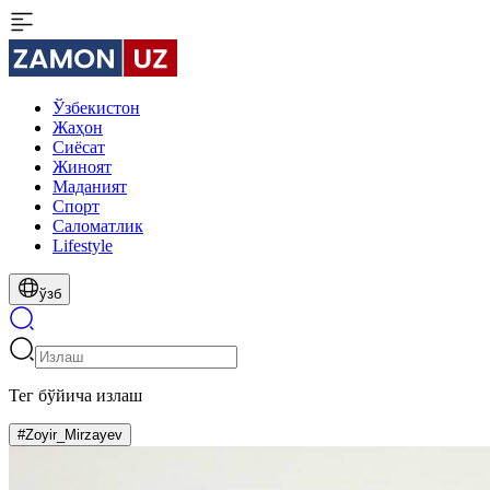
Ўзбекистон
Жаҳон
Сиёсат
Жиноят
Маданият
Спорт
Cаломатлик
Lifestyle
ўзб
Тег бўйича излаш
#Zoyir_Mirzayev