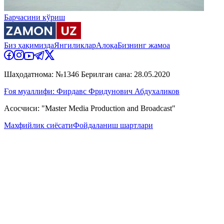
Барчасини кўриш
Биз ҳақимизда
Янгиликлар
Алоқа
Бизнинг жамоа
Шаҳодатнома: №1346 Берилган сана: 28.05.2020
Ғоя муаллифи: Фирдавс Фридунович Абдухаликов
Асосчиси: "Master Media Production and Broadcast"
Махфийлик сиёсати
Фойдаланиш шартлари