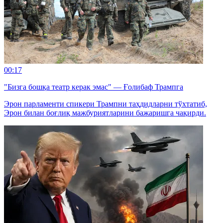
00:17
"Бизга бошқа театр керак эмас" — Ғолибаф Трампга
Эрон парламенти спикери Трампни таҳдидларни тўхтатиб,
Эрон билан боғлиқ мажбуриятларини бажаришга чақирди.