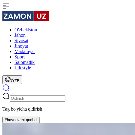
O'zbekiston
Jahon
Siyosat
Jinoyat
Madaniyat
Sport
Salomatlik
Lifestyle
O'ZB
Tag bo'yicha qidirish
#haydovchi qochdi