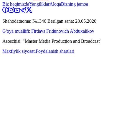
Biz haqimizda
Yangiliklar
Aloqa
Bizning jamoa
Shahodatnoma: №1346 Berilgan sana: 28.05.2020
G'oya muallifi: Firdavs Fridunovich Abduxalikov
Asoschisi: "Master Media Production and Broadcast"
Maxfiylik siyosati
Foydalanish shartlari