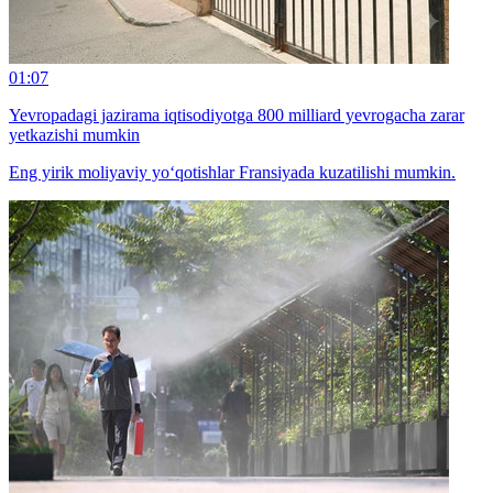
01:07
Yevropadagi jazirama iqtisodiyotga 800 milliard yevrogacha zarar
yetkazishi mumkin
Eng yirik moliyaviy yo‘qotishlar Fransiyada kuzatilishi mumkin.