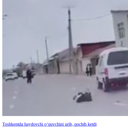
Toshkentda haydovchi o‘quvchini urib, qochib ketdi