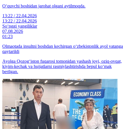
O‘quvchi boshidan jarohat olgani aytilmoqda.
13:22 / 22.04.2026
13:22 / 22.04.2026
So‘nggi yangiliklar
07.08.2026
01:23
Olmaotada insultni boshdan kechirgan o‘zbekistonlik ayol vatanga
qaytarildi
Ayolga Qozog‘iston fuqarosi tomonidan yashash joyi, oziq-ovqat,
kiyim-kechak va hujjatlarni rasmiylashtirishda bepul ko‘mak
berilgan.