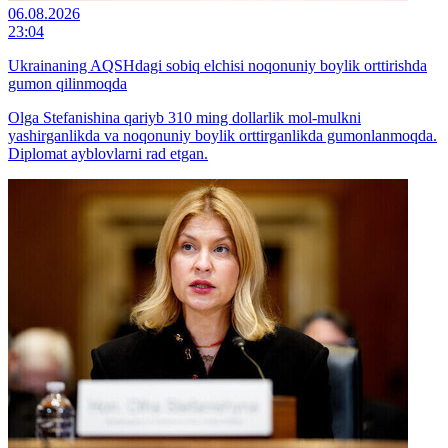
06.08.2026
23:04
Ukrainaning AQSHdagi sobiq elchisi noqonuniy boylik orttirishda
gumon qilinmoqda
Olga Stefanishina qariyb 310 ming dollarlik mol-mulkni
yashirganlikda va noqonuniy boylik orttirganlikda gumonlanmoqda.
Diplomat ayblovlarni rad etgan.