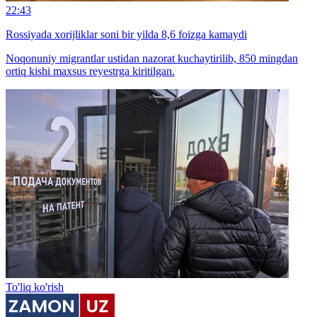
22:43
Rossiyada xorijliklar soni bir yilda 8,6 foizga kamaydi
Noqonuniy migrantlar ustidan nazorat kuchaytirilib, 850 mingdan
ortiq kishi maxsus reyestrga kiritilgan.
To'liq ko'rish