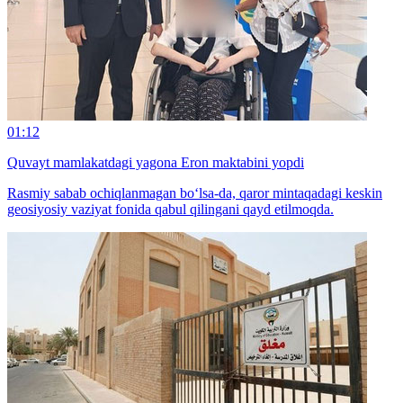
01:12
Quvayt mamlakatdagi yagona Eron maktabini yopdi
Rasmiy sabab ochiqlanmagan bo‘lsa-da, qaror mintaqadagi keskin
geosiyosiy vaziyat fonida qabul qilingani qayd etilmoqda.