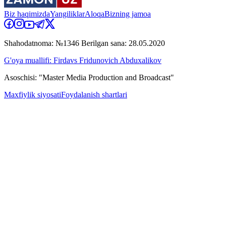
Biz haqimizda
Yangiliklar
Aloqa
Bizning jamoa
Shahodatnoma: №1346 Berilgan sana: 28.05.2020
G'oya muallifi: Firdavs Fridunovich Abduxalikov
Asoschisi: "Master Media Production and Broadcast"
Maxfiylik siyosati
Foydalanish shartlari