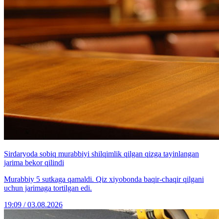
Sirdaryoda sobiq murabbiyi shilqimlik qilgan qizga tayinlangan
jarima bekor qilindi
Murabbiy 5 sutkaga qamaldi. Qiz xiyobonda baqir-chaqir qilgani
uchun jarimaga tortilgan edi.
19:09 / 03.08.2026