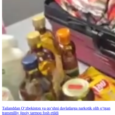
Tailanddan O‘zbekiston va qo‘shni davlatlarga narkotik olib o‘tgan
transmilliy jinoiy tarmoq fosh etildi