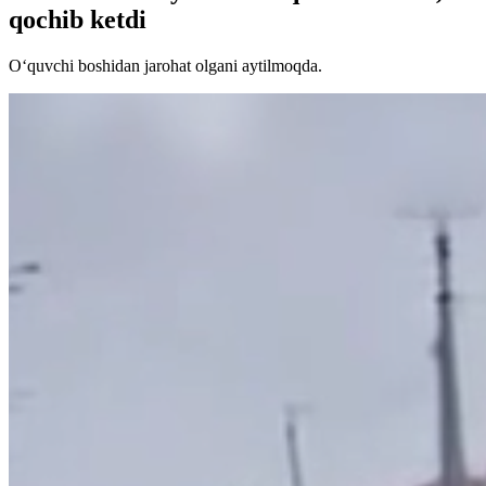
qochib ketdi
O‘quvchi boshidan jarohat olgani aytilmoqda.