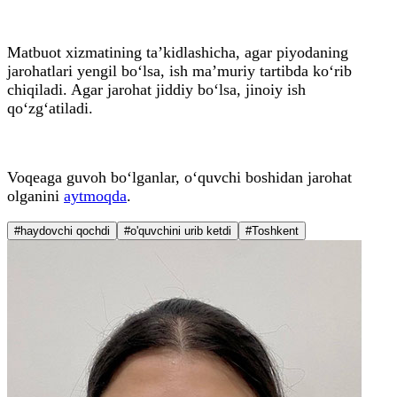
Matbuot xizmatining ta’kidlashicha, agar piyodaning
jarohatlari yengil bo‘lsa, ish ma’muriy tartibda ko‘rib
chiqiladi. Agar jarohat jiddiy bo‘lsa, jinoiy ish
qo‘zg‘atiladi.
Voqeaga guvoh bo‘lganlar, o‘quvchi boshidan jarohat
olganini
aytmoqda
.
#haydovchi qochdi
#o'quvchini urib ketdi
#Toshkent