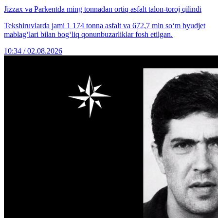
Jizzax va Parkentda ming tonnadan ortiq asfalt talon-toroj qilindi
Tekshiruvlarda jami 1 174 tonna asfalt va 672,7 mln so‘m byudjet
mablag‘lari bilan bog‘liq qonunbuzarliklar fosh etilgan.
10:34 / 02.08.2026