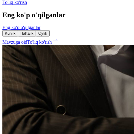
To'liq ko'rish
Eng ko'p o'qilganlar
Eng ko'p o'qilganlar
Kunlik
Haftalik
Oylik
Mavzuga oid
To'liq ko'rish