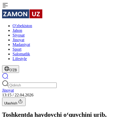
O'zbekiston
Jahon
Siyosat
Jinoyat
Madaniyat
Sport
Salomatlik
Lifestyle
O'ZB
Jinoyat
13:15 / 22.04.2026
Ulashish
Toshkentda haydovchi o‘quvchini urib,