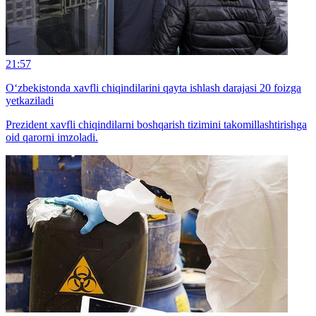
21:57
O‘zbekistonda xavfli chiqindilarini qayta ishlash darajasi 20 foizga
yetkaziladi
Prezident xavfli chiqindilarni boshqarish tizimini takomillashtirishga
oid qarorni imzoladi.