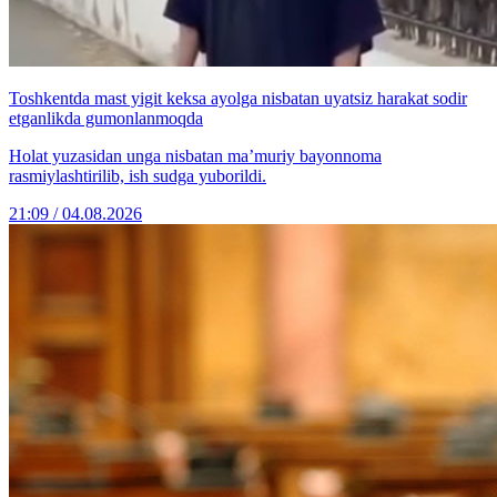
Toshkentda mast yigit keksa ayolga nisbatan uyatsiz harakat sodir
etganlikda gumonlanmoqda
Holat yuzasidan unga nisbatan ma’muriy bayonnoma
rasmiylashtirilib, ish sudga yuborildi.
21:09 / 04.08.2026