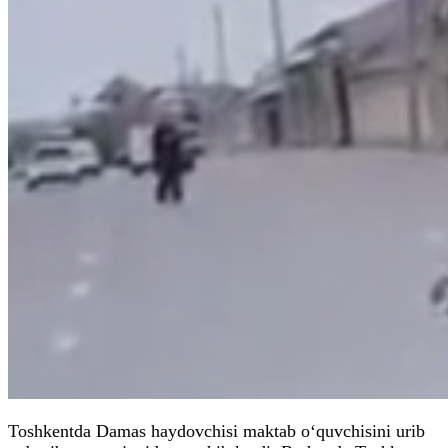
Toshkentda Damas haydovchisi maktab o‘quvchisini urib