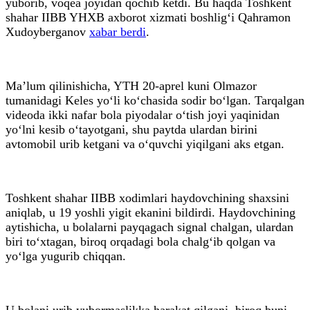
yuborib, voqea joyidan qochib ketdi. Bu haqda Toshkent
shahar IIBB YHXB axborot xizmati boshlig‘i Qahramon
Xudoyberganov
xabar berdi
.
Ma’lum qilinishicha, YTH 20-aprel kuni Olmazor
tumanidagi Keles yo‘li ko‘chasida sodir bo‘lgan. Tarqalgan
videoda ikki nafar bola piyodalar o‘tish joyi yaqinidan
yo‘lni kesib o‘tayotgani, shu paytda ulardan birini
avtomobil urib ketgani va o‘quvchi yiqilgani aks etgan.
Toshkent shahar IIBB xodimlari haydovchining shaxsini
aniqlab, u 19 yoshli yigit ekanini bildirdi. Haydovchining
aytishicha, u bolalarni payqagach signal chalgan, ulardan
biri to‘xtagan, biroq orqadagi bola chalg‘ib qolgan va
yo‘lga yugurib chiqqan.
U bolani urib yubormaslikka harakat qilgani, biroq buni