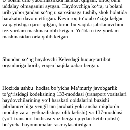
uddalay olmaganini aytgan. Haydovchiga ko‘ra, u bolani
urib yuborgandan so‘ng u sarosimaga tushib, shok holatida
harakatni davom ettirgan. Keyinroq to‘xtab o‘ziga kelgan
va qaytishga qaror qilgan, biroq bu vaqtda jabrlanuvchini
tez yordam mashinasi olib ketgan. Yo‘lda u tez yordam
mashinasidan orta qolib ketgan.
Shundan so‘ng haydovchi Kelesdagi huquq-tartibot
organlariga borib, voqea haqida xabar bergan.
Hozirda ushbu hodisa bo‘yicha Ma’muriy javobgarlik
to‘g‘risidagi kodeksining 133-moddasi (transport vositalari
haydovchilarining yo‘l harakati qoidalarini buzishi
jabrlanuvchiga yengil tan jarohati yoki ancha miqdorda
moddiy zarar yetkazilishiga olib kelishi) va 137-moddasi
(yo‘l-transport hodisasi yuz bergan joydan ketib qolish)
bo‘yicha bayonnomalar rasmiylashtirilgan.