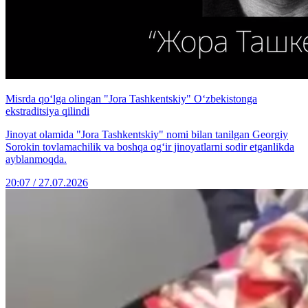
Misrda qo‘lga olingan "Jora Tashkentskiy" O‘zbekistonga
ekstraditsiya qilindi
Jinoyat olamida "Jora Tashkentskiy" nomi bilan tanilgan Georgiy
Sorokin tovlamachilik va boshqa og‘ir jinoyatlarni sodir etganlikda
ayblanmoqda.
20:07 / 27.07.2026