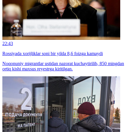
22:43
Rossiyada xorijliklar soni bir yilda 8,6 foizga kamaydi
Noqonuniy migrantlar ustidan nazorat kuchaytirilib, 850 mingdan
ortiq kishi maxsus reyestrga kiritilgan.