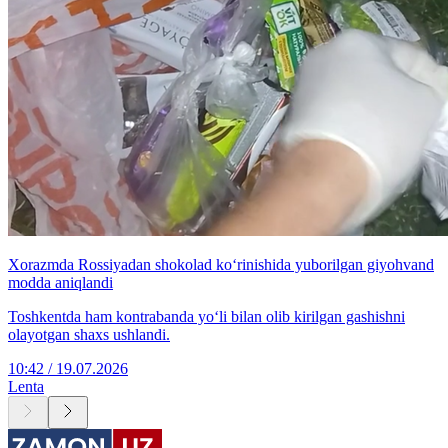
Xorazmda Rossiyadan shokolad ko‘rinishida yuborilgan giyohvand
modda aniqlandi
Toshkentda ham kontrabanda yo‘li bilan olib kirilgan gashishni
olayotgan shaxs ushlandi.
10:42 / 19.07.2026
Lenta