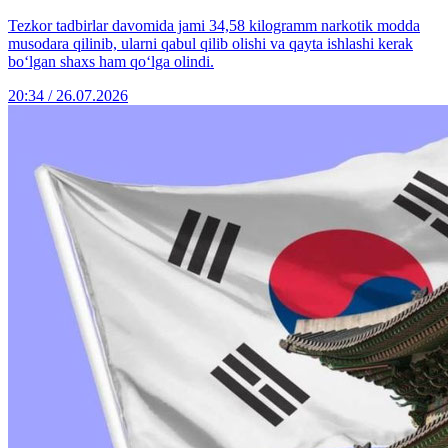
Tezkor tadbirlar davomida jami 34,58 kilogramm narkotik modda
musodara qilinib, ularni qabul qilib olishi va qayta ishlashi kerak
bo‘lgan shaxs ham qo‘lga olindi.
20:34 / 26.07.2026