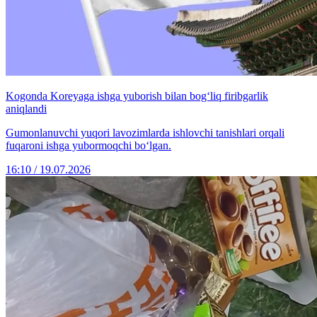
Kogonda Koreyaga ishga yuborish bilan bog‘liq firibgarlik
aniqlandi
Gumonlanuvchi yuqori lavozimlarda ishlovchi tanishlari orqali
fuqaroni ishga yubormoqchi bo‘lgan.
16:10 / 19.07.2026