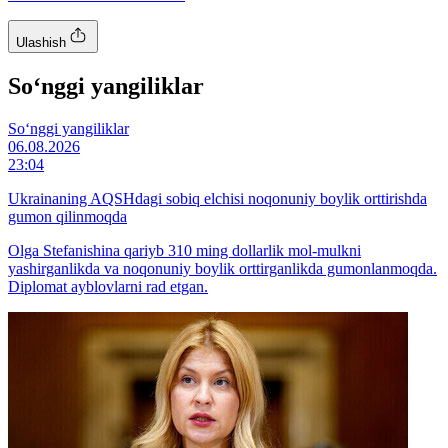
Ulashish
So‘nggi yangiliklar
So‘nggi yangiliklar
06.08.2026
23:04
Ukrainaning AQSHdagi sobiq elchisi noqonuniy boylik orttirishda
gumon qilinmoqda
Olga Stefanishina qariyb 310 ming dollarlik mol-mulkni
yashirganlikda va noqonuniy boylik orttirganlikda gumonlanmoqda.
Diplomat ayblovlarni rad etgan.