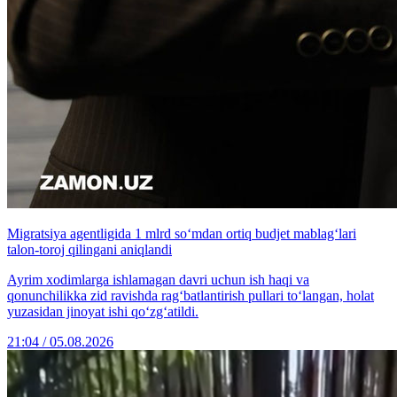
Migratsiya agentligida 1 mlrd so‘mdan ortiq budjet mablag‘lari
talon-toroj qilingani aniqlandi
Ayrim xodimlarga ishlamagan davri uchun ish haqi va
qonunchilikka zid ravishda rag‘batlantirish pullari to‘langan, holat
yuzasidan jinoyat ishi qo‘zg‘atildi.
21:04 / 05.08.2026