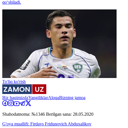
qo‘shiladi.
To'liq ko'rish
Biz haqimizda
Yangiliklar
Aloqa
Bizning jamoa
Shahodatnoma: №1346 Berilgan sana: 28.05.2020
G'oya muallifi: Firdavs Fridunovich Abduxalikov