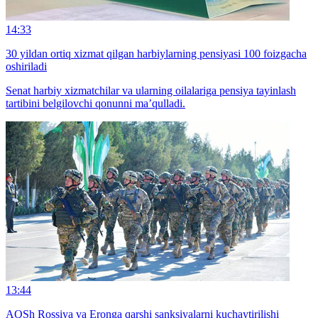
14:33
30 yildan ortiq xizmat qilgan harbiylarning pensiyasi 100 foizgacha
oshiriladi
Senat harbiy xizmatchilar va ularning oilalariga pensiya tayinlash
tartibini belgilovchi qonunni ma’qulladi.
13:44
AQSh Rossiya va Eronga qarshi sanksiyalarni kuchaytirilishi