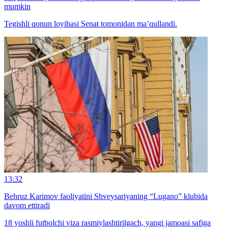
mumkin
Tegishli qonun loyihasi Senat tomonidan ma’qullandi.
13:32
Behruz Karimov faoliyatini Shveysariyaning “Lugano” klubida
davom ettiradi
18 yoshli futbolchi viza rasmiylashtirilgach, yangi jamoasi safiga