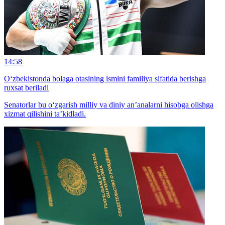
14:58
O‘zbekistonda bolaga otasining ismini familiya sifatida berishga
ruxsat beriladi
Senatorlar bu o‘zgarish milliy va diniy an’analarni hisobga olishga
xizmat qilishini ta’kidladi.