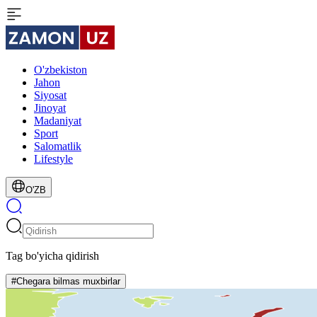
O'zbekiston
Jahon
Siyosat
Jinoyat
Madaniyat
Sport
Salomatlik
Lifestyle
O'ZB
Tag bo'yicha qidirish
#Chegara bilmas muxbirlar