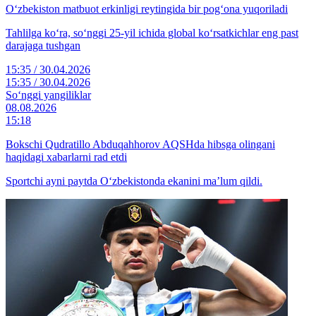
O‘zbekiston matbuot erkinligi reytingida bir pog‘ona yuqoriladi
Tahlilga ko‘ra, so‘nggi 25-yil ichida global ko‘rsatkichlar eng past
darajaga tushgan
15:35 / 30.04.2026
15:35 / 30.04.2026
So‘nggi yangiliklar
08.08.2026
15:18
Bokschi Qudratillo Abduqahhorov AQSHda hibsga olingani
haqidagi xabarlarni rad etdi
Sportchi ayni paytda O‘zbekistonda ekanini ma’lum qildi.