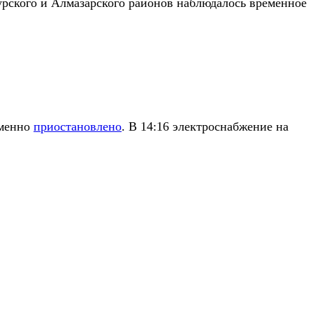
урского и Алмазарского районов наблюдалось временное
еменно
приостановлено
. В 14:16 электроснабжение на