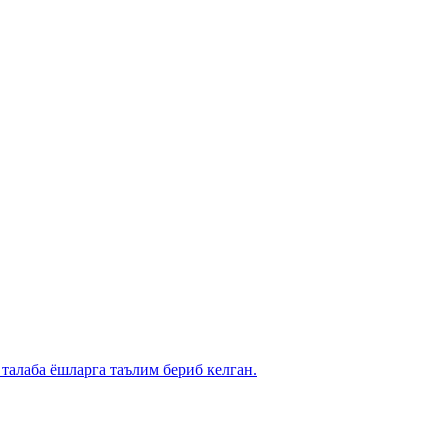
талаба ёшларга таълим бериб келган.