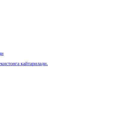
ди
екистонга қайтарилади.