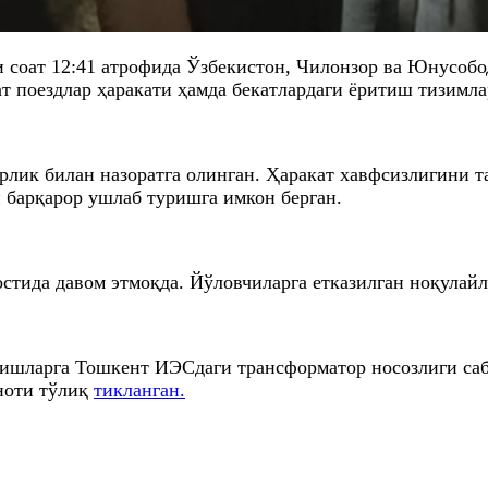
и соат 12:41 атрофида Ўзбекистон, Чилонзор ва Юнусоб
ат поездлар ҳаракати ҳамда бекатлардаги ёритиш тизимла
рлик билан назоратга олинган. Ҳаракат хавфсизлигини 
и барқарор ушлаб туришга имкон берган.
остида давом этмоқда. Йўловчиларга етказилган ноқулайл
ишларга Тошкент ИЭСдаги трансформатор носозлиги сабаб
иноти тўлиқ
тикланган.