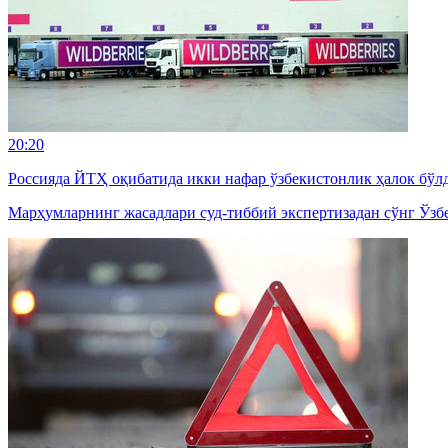
20:20
Россияда ЙТҲ оқибатида икки нафар ўзбекистонлик ҳалок бўл
Марҳумларнинг жасадлари суд-тиббий экспертизадан сўнг Ўзб