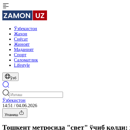
Ўзбекистон
Жаҳон
Сиёсат
Жиноят
Маданият
Спорт
Cаломатлик
Lifestyle
ўзб
Ўзбекистон
14:51 / 04.06.2026
Уланиш
Тошкент метросида "свет" ўчиб қолди: 