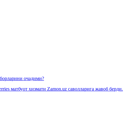
омборларини очадими?
rries матбуот хизмати Zamon.uz саволларига жавоб берди.