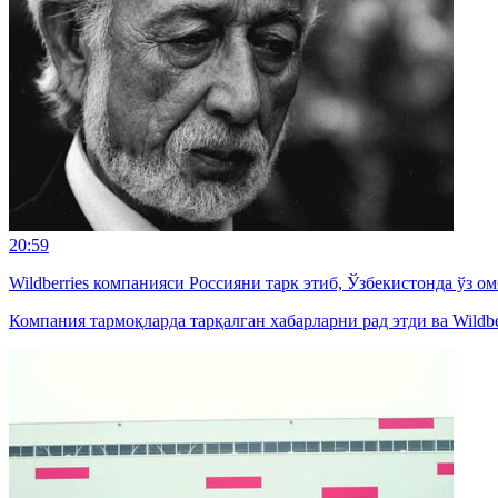
20:59
Wildberries компанияси Россияни тарк этиб, Ўзбекистонда ўз 
Компания тармоқларда тарқалган хабарларни рад этди ва Wildbe