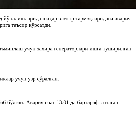
од йўналишларида шаҳар электр тармоқларидаги авария
рига таъсир кўрсатди.
таъминлаш учун захира генераторлари ишга туширилган
иклар учун узр сўралган.
 бўлган. Авария соат 13:01 да бартараф этилган,