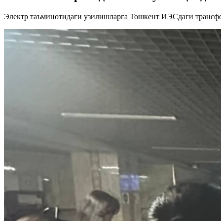
Электр таъминотидаги узилишларга Тошкент ИЭСдаги трансфор