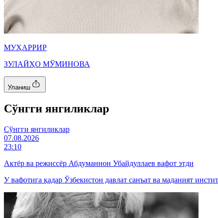
МУҲАРРИР
ЗУЛАЙҲО МЎМИНОВА
Уланиш
Cўнгги янгиликлар
Cўнгги янгиликлар
07.08.2026
23:10
Актёр ва режиссёр Абдуманнон Убайдуллаев вафот этди
У вафотига қадар Ўзбекистон давлат санъат ва маданият инсти