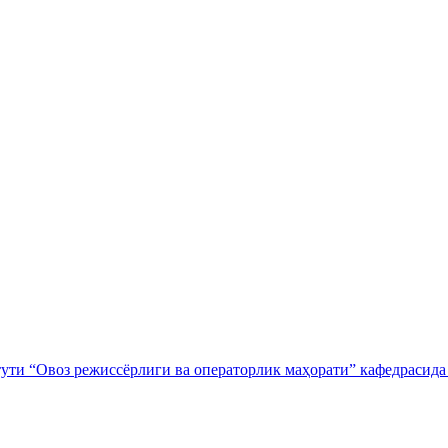
тути “Овоз режиссёрлиги ва операторлик маҳорати” кафедрасида 