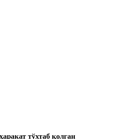
ҳаракат тўхтаб қолган