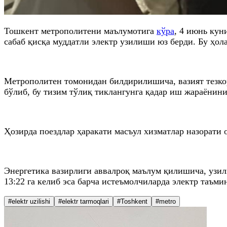
Тошкент метрополитени маълумотига
кўра
, 4 июнь кун
сабаб қисқа муддатли электр узилиши юз берди. Бу ҳол
Метрополитен томонидан билдирилишича, вазият тезко
бўлиб, бу тизим тўлиқ тиклангунга қадар иш жараёнин
Ҳозирда поездлар ҳаракати масъул хизматлар назорати 
Энергетика вазирлиги аввалроқ маълум қилишича, узил
13:22 га келиб эса барча истеъмолчиларда электр таъм
#elektr uzilishi
#elektr tarmoqlari
#Toshkent
#metro