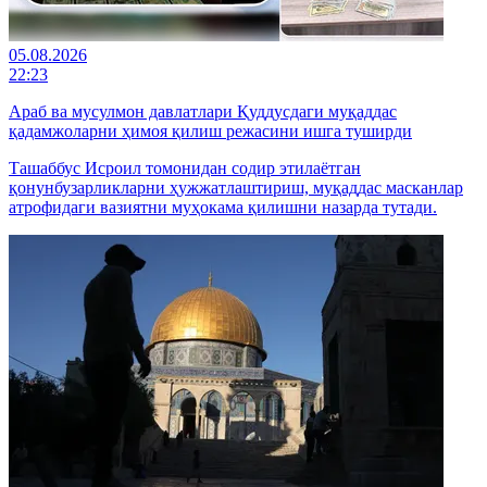
05.08.2026
22:23
Араб ва мусулмон давлатлари Қуддусдаги муқаддас
қадамжоларни ҳимоя қилиш режасини ишга туширди
Ташаббус Исроил томонидан содир этилаётган
қонунбузарликларни ҳужжатлаштириш, муқаддас масканлар
атрофидаги вазиятни муҳокама қилишни назарда тутади.