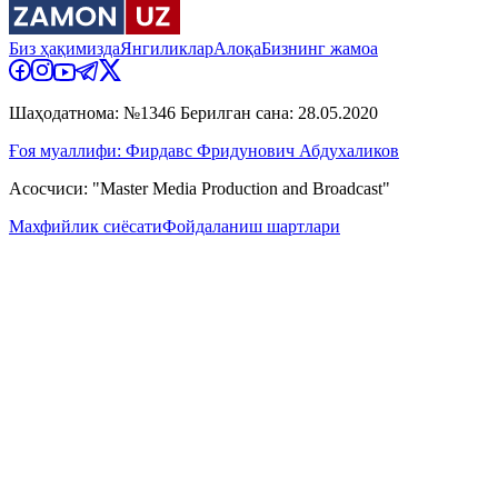
Биз ҳақимизда
Янгиликлар
Алоқа
Бизнинг жамоа
Шаҳодатнома: №1346 Берилган сана: 28.05.2020
Ғоя муаллифи: Фирдавс Фридунович Абдухаликов
Асосчиси: "Master Media Production and Broadcast"
Махфийлик сиёсати
Фойдаланиш шартлари