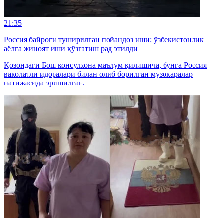
21:35
Россия байроғи туширилган пойандоз иши: ўзбекистонлик
аёлга жиноят иши қўзғатиш рад этилди
Қозондаги Бош консулхона маълум қилишича, бунга Россия
ваколатли идоралари билан олиб борилган музокаралар
натижасида эришилган.