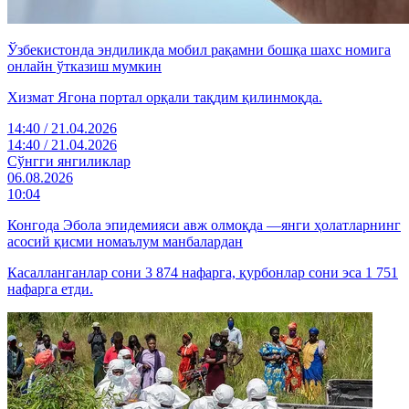
Ўзбекистонда эндиликда мобил рақамни бошқа шахс номига
онлайн ўтказиш мумкин
Хизмат Ягона портал орқали тақдим қилинмоқда.
14:40 / 21.04.2026
14:40 / 21.04.2026
Cўнгги янгиликлар
06.08.2026
10:04
Конгода Эбола эпидемияси авж олмоқда —янги ҳолатларнинг
асосий қисми номаълум манбалардан
Касалланганлар сони 3 874 нафарга, қурбонлар сони эса 1 751
нафарга етди.