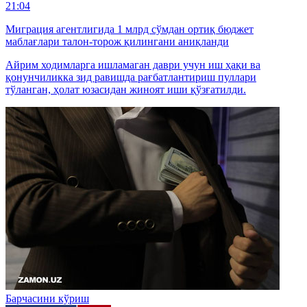
21:04
Миграция агентлигида 1 млрд сўмдан ортиқ бюджет
маблағлари талон-торож қилингани аниқланди
Айрим ходимларга ишламаган даври учун иш ҳақи ва
қонунчиликка зид равишда рағбатлантириш пуллари
тўланган, ҳолат юзасидан жиноят иши қўзғатилди.
Барчасини кўриш