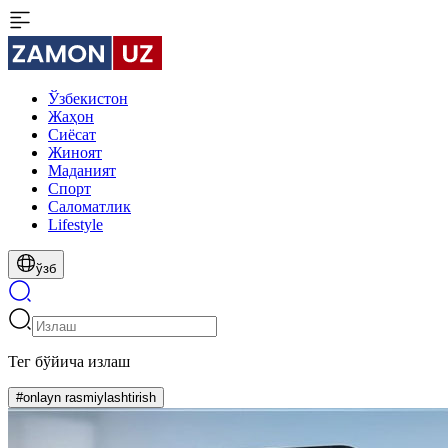
Ўзбекистон
Жаҳон
Сиёсат
Жиноят
Маданият
Спорт
Cаломатлик
Lifestyle
ўзб
Тег бўйича излаш
#onlayn rasmiylashtirish