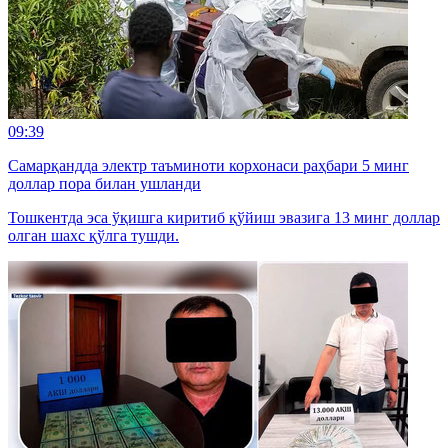
09:39
Самарқандда электр таъминоти корхонаси раҳбари 5 минг
доллар пора билан ушланди
Тошкентда эса ўқишга киритиб қўйиш эвазига 13 минг доллар
олган шахс қўлга тушди.