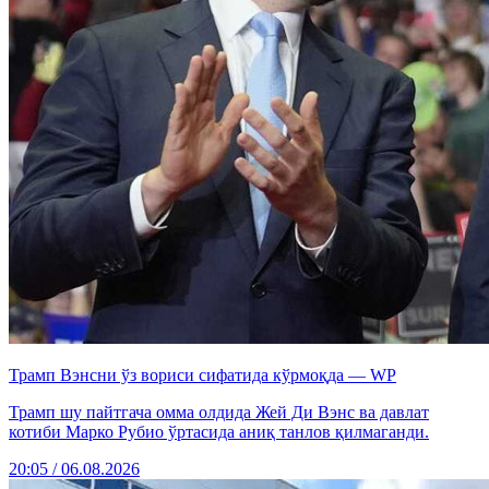
Трамп Вэнсни ўз вориси сифатида кўрмоқда — WP
Трамп шу пайтгача омма олдида Жей Ди Вэнс ва давлат
котиби Марко Рубио ўртасида аниқ танлов қилмаганди.
20:05 / 06.08.2026