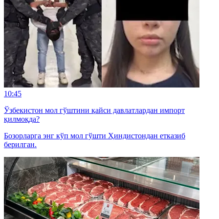
10:45
Ўзбекистон мол гўштини қайси давлатлардан импорт
қилмоқда?
Бозорларга энг кўп мол гўшти Ҳиндистондан етказиб
берилган.