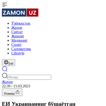
Ўзбекистон
Жаҳон
Сиёсат
Жиноят
Маданият
Спорт
Cаломатлик
Lifestyle
ўзб
Жаҳон
22:39 / 15.03.2023
Уланиш
ЕИ Украинанинг бўшаётган