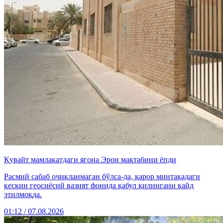
Қувайт мамлакатдаги ягона Эрон мактабини ёпди
Расмий сабаб очиқланмаган бўлса-да, қарор минтақадаги
кескин геосиёсий вазият фонида қабул қилингани қайд
этилмоқда.
01:12 / 07.08.2026