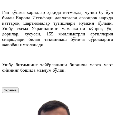
Гап қўшма харидлар ҳақида кетмоқда, чунки бу йўл
билан Европа Иттифоқи давлатлари арзонроқ нархда
каттароқ шартномалар тузишлари мумкин бўлади.
Ушбу схема Украинанинг мамлакатни кўпроқ ўқ-
дорилар, хусусан, 155 миллиметрли артиллерия
снарядлари билан таъминлаш бўйича сўровларига
жавобан имзоланади.
Ушбу битимнинг тайёрланиши биринчи марта март
ойининг бошида маълум бўлди.
Украина