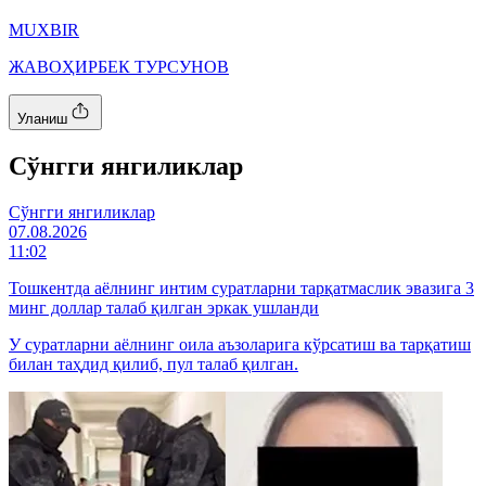
MUXBIR
ЖАВОҲИРБЕК ТУРСУНОВ
Уланиш
Cўнгги янгиликлар
Cўнгги янгиликлар
07.08.2026
11:02
Тошкентда аёлнинг интим суратларни тарқатмаслик эвазига 3
минг доллар талаб қилган эркак ушланди
У суратларни аёлнинг оила аъзоларига кўрсатиш ва тарқатиш
билан таҳдид қилиб, пул талаб қилган.