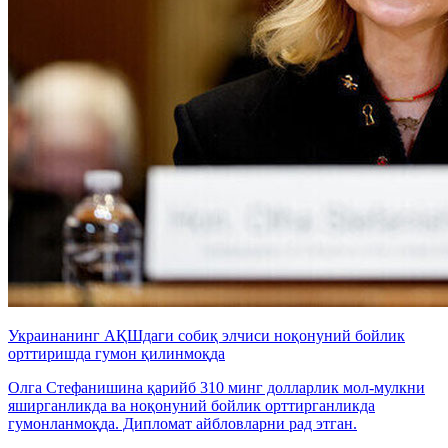
Украинанинг АҚШдаги собиқ элчиси ноқонуний бойлик
орттиришда гумон қилинмоқда
Олга Стефанишина қарийб 310 минг долларлик мол-мулкни
яширганликда ва ноқонуний бойлик орттирганликда
гумонланмоқда. Дипломат айбловларни рад этган.