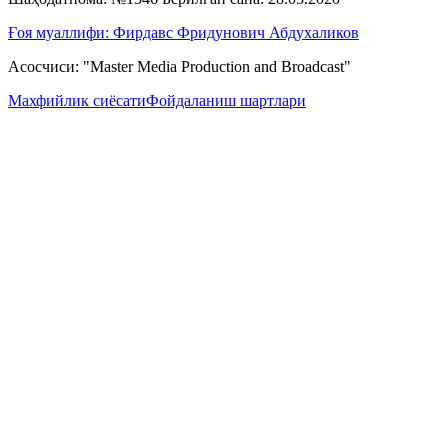
Ғоя муаллифи: Фирдавс Фридунович Абдухаликов
Асосчиси: "Master Media Production and Broadcast"
Махфийлик сиёсати
Фойдаланиш шартлари