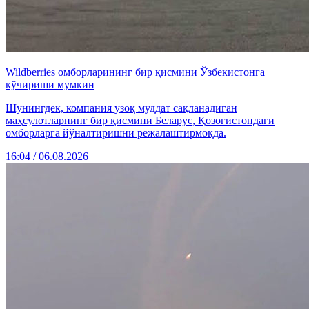
Wildberries омборларининг бир қисмини Ўзбекистонга
кўчириши мумкин
Шунингдек, компания узоқ муддат сақланадиган
маҳсулотларнинг бир қисмини Беларус, Қозоғистондаги
омборларга йўналтиришни режалаштирмоқда.
16:04 / 06.08.2026