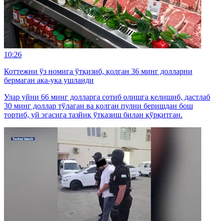
10:26
Коттежни ўз номига ўтқизиб, қолган 36 минг долларни
бермаган ака-ука ушланди
Улар уйни 66 минг долларга сотиб олишга келишиб, дастлаб
30 минг доллар тўлаган ва қолган пулни беришдан бош
тортиб, уй эгасига тазйиқ ўтказиш билан қўрқитган.