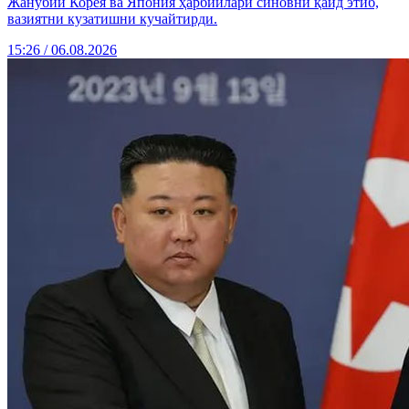
Жанубий Корея ва Япония ҳарбийлари синовни қайд этиб,
вазиятни кузатишни кучайтирди.
15:26 / 06.08.2026