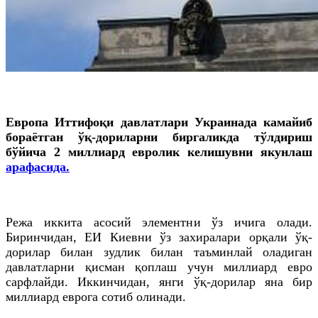
Европа Иттифоқи давлатлари Украинада камайиб
бораётган ўқ-дориларни биргаликда тўлдириш
бўйича 2 миллиард евролик келишувни якунлаш
арафасида.
Режа иккита асосий элементни ўз ичига олади.
Биринчидан, ЕИ Киевни ўз захиралари орқали ўқ-
дорилар билан зудлик билан таъминлай оладиган
давлатларни қисман қоплаш учун миллиард евро
сарфлайди. Иккинчидан, янги ўқ-дорилар яна бир
миллиард еврога сотиб олинади.