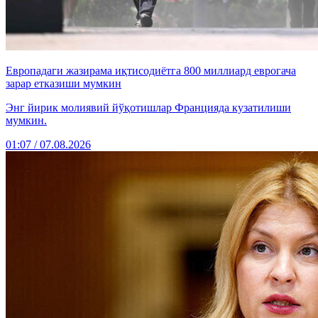
Европадаги жазирама иқтисодиётга 800 миллиард еврогача
зарар етказиши мумкин
Энг йирик молиявий йўқотишлар Францияда кузатилиши
мумкин.
01:07 / 07.08.2026