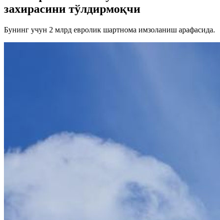
захирасини тўлдирмоқчи
Бунинг учун 2 млрд евролик шартнома имзоланиш арафасида.