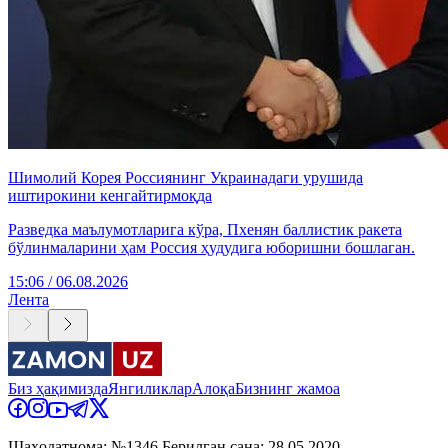
Шимолий Корея Россиянинг Украинадаги урушида
иштирокини кенгайтирмоқда
Разведка маълумотларига кўра, Пхенян баллистик ракета
бўлинмаларини ҳам Россия ҳудудига юборишни бошлаган.
15:06 / 06.08.2026
Лента
Биз ҳақимизда
Янгиликлар
Алоқа
Бизнинг жамоа
Шаҳодатнома: №1346 Берилган сана: 28.05.2020