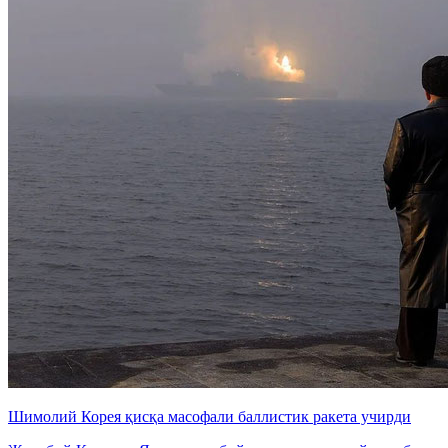
Шимолий Корея қисқа масофали баллистик ракета учирди