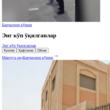
Барчасини кўриш
Энг кўп ўқилганлар
Энг кўп ўқилганлар
Кунлик
Ҳафталик
Ойлик
Мавзуга оид
Барчасини кўриш