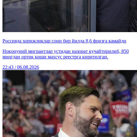
Россияда хорижликлар сони бир йилда 8,6 фоизга камайди
Ноқонуний мигрантлар устидан назорат кучайтирилиб, 850
мингдан ортиқ киши махсус реестрга киритилган.
22:43 / 06.08.2026