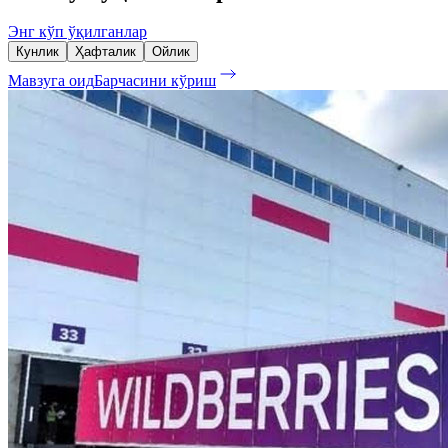
Энг кўп ўқилганлар
Кунлик
Ҳафталик
Ойлик
Мавзуга оид
Барчасини кўриш