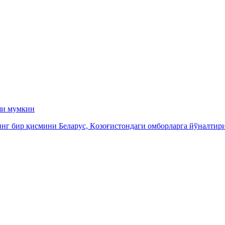
ши мумкин
инг бир қисмини Беларус, Қозоғистондаги омборларга йўналти