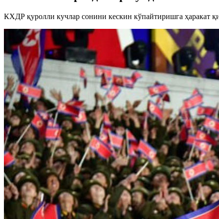
КХДР қуролли кучлар сонини кескин кўпайтиришга ҳаракат қ