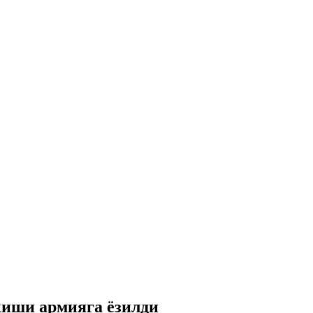
киши армияга ёзилди