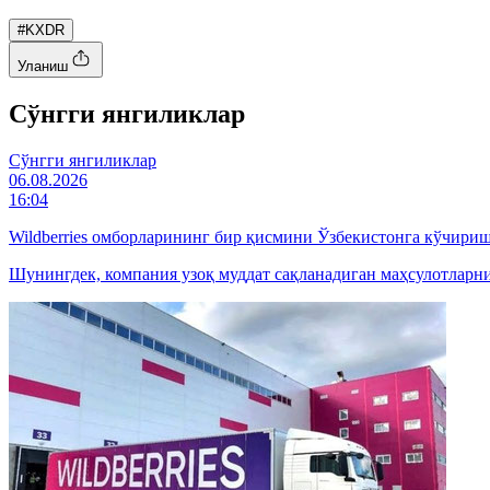
#KXDR
Уланиш
Cўнгги янгиликлар
Cўнгги янгиликлар
06.08.2026
16:04
Wildberries омборларининг бир қисмини Ўзбекистонга кўчири
Шунингдек, компания узоқ муддат сақланадиган маҳсулотларн