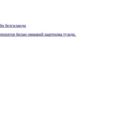
би белгиланди
ператор билан оммавий шартнома тузади.