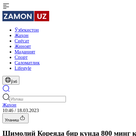
Ўзбекистон
Жаҳон
Сиёсат
Жиноят
Маданият
Спорт
Cаломатлик
Lifestyle
ўзб
Жаҳон
10:46 / 18.03.2023
Уланиш
Шимолий Кореяда бир кунда 800 минг 