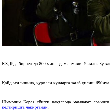
КХДРда бир кунда 800 минг одам армияга ёзилди. Бу 
Қайд этилишича, қуролли кучларга жалб қилиш бўйича 
Шимолий Корея сўнгги вақтларда мамлакат армияси
келтиришга чақирганди
.