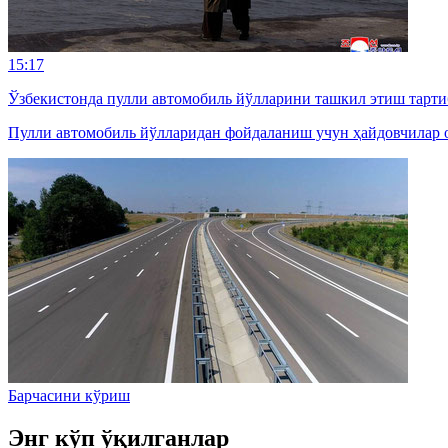
15:17
Ўзбекистонда пулли автомобиль йўлларини ташкил этиш тарти
Пулли автомобиль йўлларидан фойдаланиш учун ҳайдовчилар о
Барчасини кўриш
Энг кўп ўқилганлар