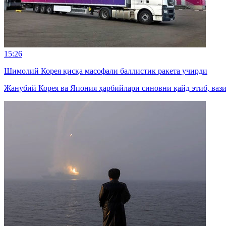
15:26
Шимолий Корея қисқа масофали баллистик ракета учирди
Жанубий Корея ва Япония ҳарбийлари синовни қайд этиб, ваз