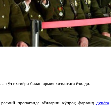
ар ўз ихтиёри билан армия хизматига ёзилди.
 расмий пропаганда аёлларни кўпроқ фарзанд
дунёга