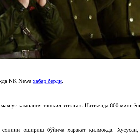
ҳақда NK News
хабар берди
.
махсус кампания ташкил этилган. Натижада 800 минг ёшл
 сонини ошириш бўйича ҳаракат қилмоқда. Хусусан,