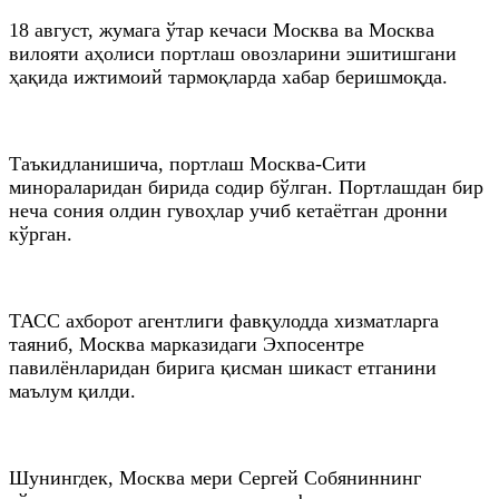
18 август, жумага ўтар кечаси Москва ва Москва
вилояти аҳолиси портлаш овозларини эшитишгани
ҳақида ижтимоий тармоқларда хабар беришмоқда.
Таъкидланишича, портлаш Москва-Сити
минораларидан бирида содир бўлган. Портлашдан бир
неча сония олдин гувоҳлар учиб кетаётган дронни
кўрган.
ТАСС ахборот агентлиги фавқулодда хизматларга
таяниб, Москва марказидаги Эхпоcентре
павилёнларидан бирига қисман шикаст етганини
маълум қилди.
Шунингдек, Москва мери Сергей Собяниннинг