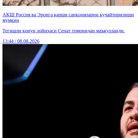
АҚШ Россия ва Эронга қарши санкцияларни кучайтирилиши
мумкин
Тегишли қонун лойиҳаси Сенат томонидан маъқулланди.
13:44 / 08.08.2026