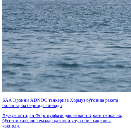
БАА Эронни ADNOC танкерига Ҳормуз бўғозида ракета
билан зарба беришда айблади
Ҳужум ортидан Форс кўрфази давлатлари Эронни қоралаб,
бўғозни халқаро кемалар қатнови учун очиқ сақлашга
чақирди.