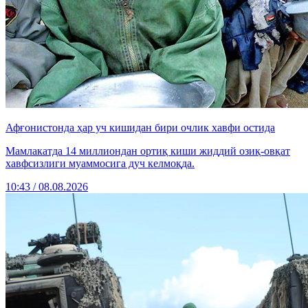
Афғонистонда ҳар уч кишидан бири очлик хавфи остида
Мамлакатда 14 миллиондан ортиқ киши жиддий озиқ-овқат
хавфсизлиги муаммосига дуч келмоқда.
10:43 / 08.08.2026