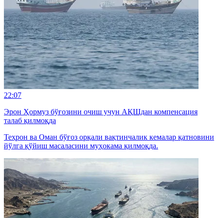
22:07
Эрон Ҳормуз бўғозини очиш учун АҚШдан компенсация
талаб қилмоқда
Теҳрон ва Оман бўғоз орқали вақтинчалик кемалар қатновини
йўлга қўйиш масаласини муҳокама қилмоқда.