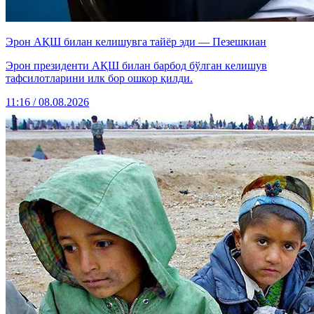
Эрон АҚШ билан келишувга тайёр эди — Пезешкиан
Эрон президенти АҚШ билан барбод бўлган келишув
тафсилотларини илк бор ошкор қилди.
11:16 / 08.08.2026