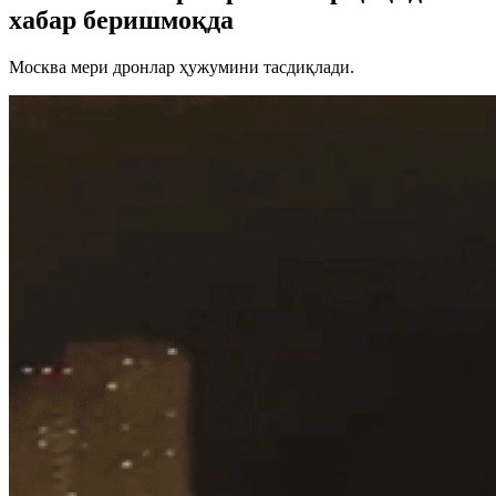
хабар беришмоқда
Москва мери дронлар ҳужумини тасдиқлади.