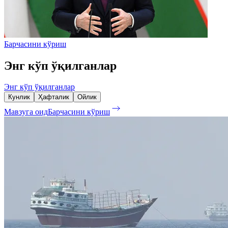
Барчасини кўриш
Энг кўп ўқилганлар
Энг кўп ўқилганлар
Кунлик
Ҳафталик
Ойлик
Мавзуга оид
Барчасини кўриш