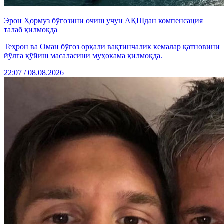
Эрон Ҳормуз бўғозини очиш учун АҚШдан компенсация
талаб қилмоқда
Теҳрон ва Оман бўғоз орқали вақтинчалик кемалар қатновини
йўлга қўйиш масаласини муҳокама қилмоқда.
22:07 / 08.08.2026