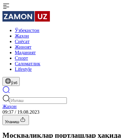
Ўзбекистон
Жаҳон
Сиёсат
Жиноят
Маданият
Спорт
Cаломатлик
Lifestyle
ўзб
Жаҳон
09:37 / 19.08.2023
Уланиш
Москваликлар портлашлар ҳақида