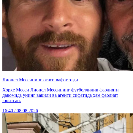
Лионел Мессининг отаси вафот этди
Хорхе Месси Лионел Мессининг футболчилик фаолияти
давомида унинг вакили ва агенти сифатида ҳам фаолият
юритган.
16:40 / 08.08.2026