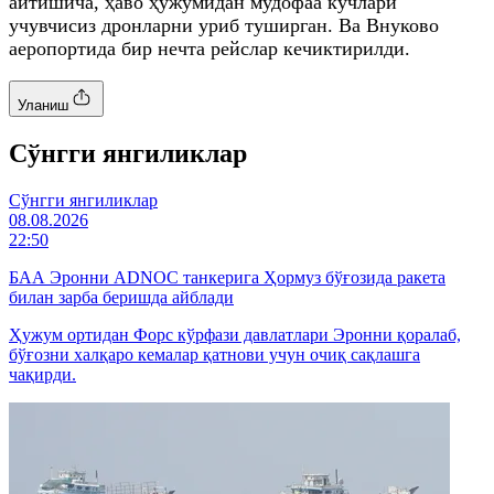
айтишича, ҳаво ҳужумидан мудофаа кучлари
учувчисиз дронларни уриб туширган. Ва Внуково
аеропортида бир нечта рейслар кечиктирилди.
Уланиш
Cўнгги янгиликлар
Cўнгги янгиликлар
08.08.2026
22:50
БАА Эронни ADNOC танкерига Ҳормуз бўғозида ракета
билан зарба беришда айблади
Ҳужум ортидан Форс кўрфази давлатлари Эронни қоралаб,
бўғозни халқаро кемалар қатнови учун очиқ сақлашга
чақирди.