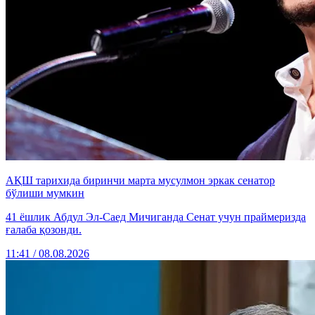
АҚШ тарихида биринчи марта мусулмон эркак сенатор
бўлиши мумкин
41 ёшлик Абдул Эл-Саед Мичиганда Сенат учун праймеризда
ғалаба қозонди.
11:41 / 08.08.2026