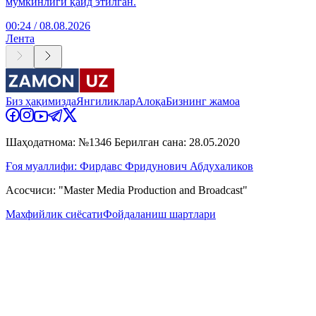
мумкинлиги қайд этилган.
00:24 / 08.08.2026
Лента
Биз ҳақимизда
Янгиликлар
Алоқа
Бизнинг жамоа
Шаҳодатнома: №1346 Берилган сана: 28.05.2020
Ғоя муаллифи: Фирдавс Фридунович Абдухаликов
Асосчиси: "Master Media Production and Broadcast"
Махфийлик сиёсати
Фойдаланиш шартлари