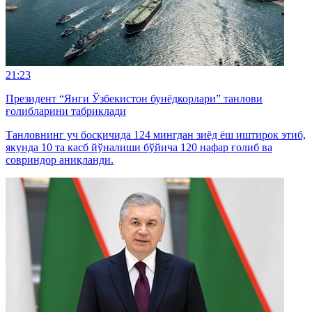
21:23
Президент “Янги Ўзбекистон бунёдкорлари” танлови
ғолибларини табриклади
Танловнинг уч босқичида 124 мингдан зиёд ёш иштирок этиб,
якунда 10 та касб йўналиши бўйича 120 нафар ғолиб ва
совриндор аниқланди.