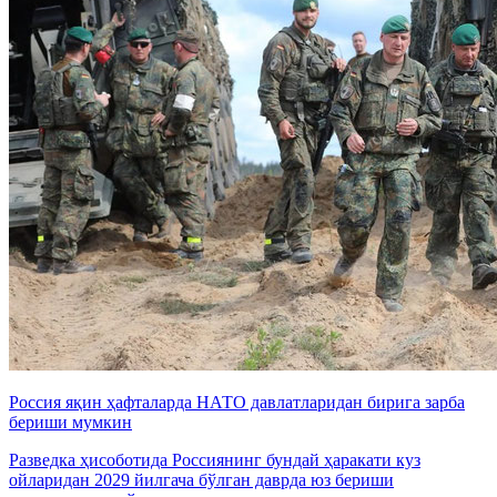
Россия яқин ҳафталарда НАТО давлатларидан бирига зарба
бериши мумкин
Разведка ҳисоботида Россиянинг бундай ҳаракати куз
ойларидан 2029 йилгача бўлган даврда юз бериши