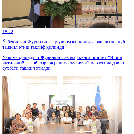
18:22
Ўзбекистон Журналистлар уюшмаси қошида экологик клуб
ташкил этиш таклиф қилинди
Уюшма қошидаги Журналист аёллар кенгашининг “Яшил
иқтисодиёт ва аёллар: асраш масъулияти” мавзусида давра
суҳбати ташкил этилди.