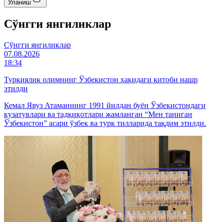
Уланиш
Cўнгги янгиликлар
Cўнгги янгиликлар
07.08.2026
18:34
Туркиялик олимнинг Ўзбекистон ҳақидаги китоби нашр
этилди
Кемал Явуз Атаманнинг 1991 йилдан буён Ўзбекистондаги
кузатувлари ва тадқиқотлари жамланган “Мен таниган
Ўзбекистон” асари ўзбек ва турк тилларида тақдим этилди.