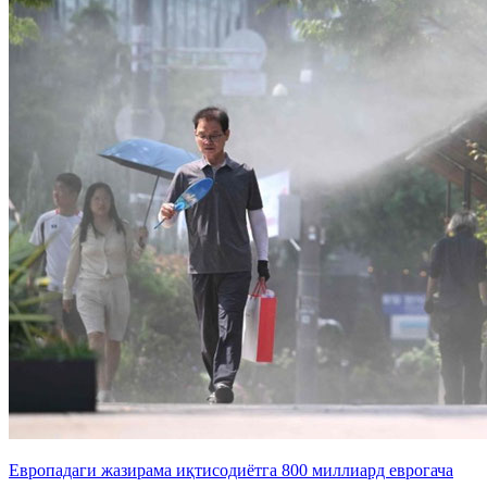
Европадаги жазирама иқтисодиётга 800 миллиард еврогача