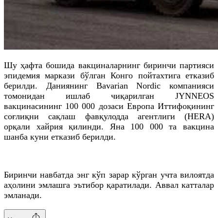
Шу ҳафта бошида вакциналарнинг биринчи партияси
эпидемия маркази бўлган Конго пойтахтига етказиб
берилди. Даниянинг Bavarian Nordic компанияси
томонидан ишлаб чиқарилган JYNNEOS
вакцинасининг 100 000 дозаси Европа Иттифоқининг
соғлиқни сақлаш фавқулодда агентлиги (HERA)
орқали хайрия қилинди. Яна 100 000 та вакцина
шанба куни етказиб берилди.
Биринчи навбатда энг кўп зарар кўрган учта вилоятда
аҳолини эмлашга эътибор қаратилади. Аввал катталар
эмланади.