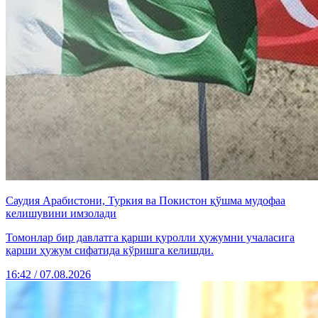
Саудия Арабистони, Туркия ва Покистон қўшма мудофаа
келишувини имзолади
Томонлар бир давлатга қарши қуролли ҳужумни учаласига
қарши ҳужум сифатида кўришга келишди.
16:42 / 07.08.2026