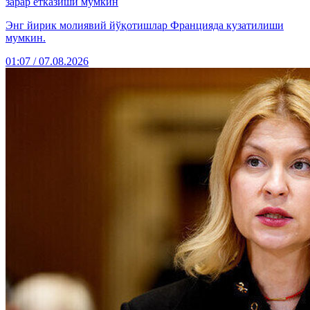
зарар етказиши мумкин
Энг йирик молиявий йўқотишлар Францияда кузатилиши
мумкин.
01:07 / 07.08.2026