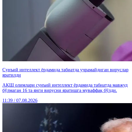
Сунъий интеллект ёрдамида табиатда учрамайдиган вируслар
яратилди
АҚШ олимлари сунъий интеллект ёрдамида табиатда мавжуд
бўлмаган 16 та янги вирусни яратишга муваффақ бўлди.
11:39 / 07.08.2026