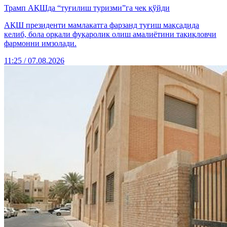
Трамп АҚШда “туғилиш туризми”га чек қўйди
АҚШ президенти мамлакатга фарзанд туғиш мақсадида
келиб, бола орқали фуқаролик олиш амалиётини тақиқловчи
фармонни имзолади.
11:25 / 07.08.2026