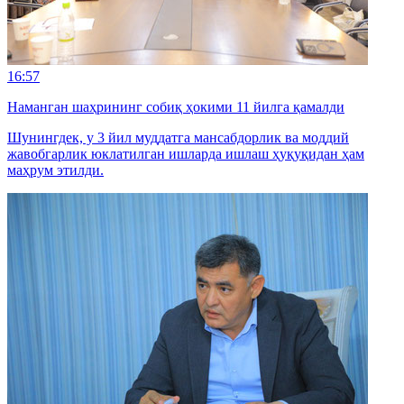
16:57
Наманган шаҳрининг собиқ ҳокими 11 йилга қамалди
Шунингдек, у 3 йил муддатга мансабдорлик ва моддий
жавобгарлик юклатилган ишларда ишлаш ҳуқуқидан ҳам
маҳрум этилди.