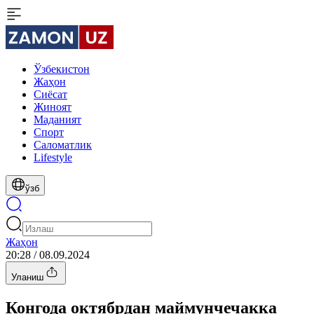
Ўзбекистон
Жаҳон
Сиёсат
Жиноят
Маданият
Спорт
Cаломатлик
Lifestyle
ўзб
Жаҳон
20:28 / 08.09.2024
Уланиш
Конгода октябрдан маймунчечакка