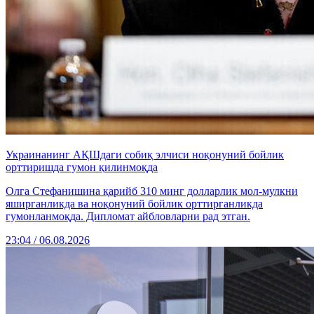
Украинанинг АҚШдаги собиқ элчиси ноқонуний бойлик
орттиришда гумон қилинмоқда
Олга Стефанишина қарийб 310 минг долларлик мол-мулкни
яширганликда ва ноқонуний бойлик орттирганликда
гумонланмоқда. Дипломат айбловларни рад этган.
23:04 / 06.08.2026