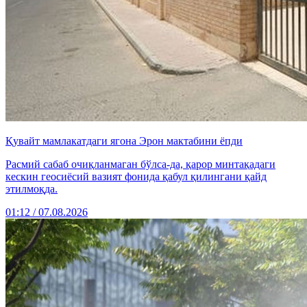
Қувайт мамлакатдаги ягона Эрон мактабини ёпди
Расмий сабаб очиқланмаган бўлса-да, қарор минтақадаги
кескин геосиёсий вазият фонида қабул қилингани қайд
этилмоқда.
01:12 / 07.08.2026