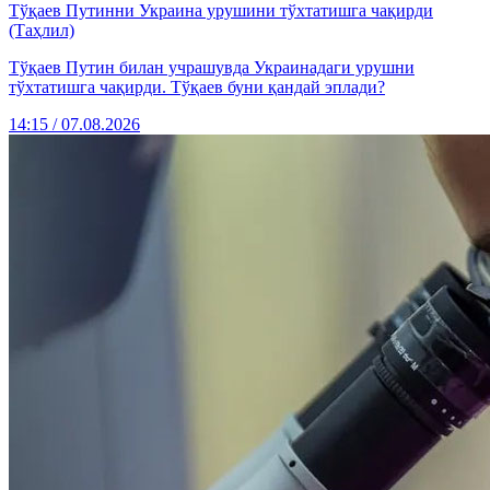
Тўқаев Путинни Украина урушини тўхтатишга чақирди
(Таҳлил)
Тўқаев Путин билан учрашувда Украинадаги урушни
тўхтатишга чақирди. Тўқаев буни қандай эплади?
14:15 / 07.08.2026