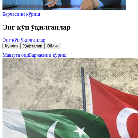
Барчасини кўриш
Энг кўп ўқилганлар
Энг кўп ўқилганлар
Кунлик
Ҳафталик
Ойлик
Мавзуга оид
Барчасини кўриш