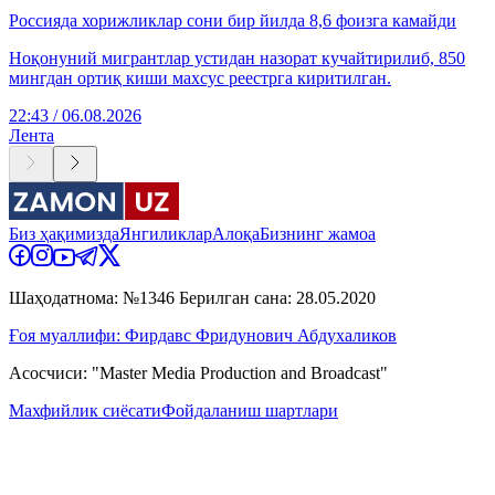
Россияда хорижликлар сони бир йилда 8,6 фоизга камайди
Ноқонуний мигрантлар устидан назорат кучайтирилиб, 850
мингдан ортиқ киши махсус реестрга киритилган.
22:43 / 06.08.2026
Лента
Биз ҳақимизда
Янгиликлар
Алоқа
Бизнинг жамоа
Шаҳодатнома: №1346 Берилган сана: 28.05.2020
Ғоя муаллифи: Фирдавс Фридунович Абдухаликов
Асосчиси: "Master Media Production and Broadcast"
Махфийлик сиёсати
Фойдаланиш шартлари