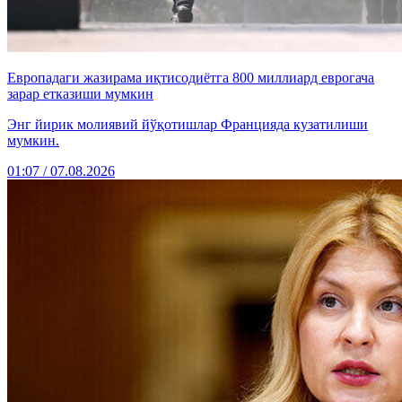
Европадаги жазирама иқтисодиётга 800 миллиард еврогача
зарар етказиши мумкин
Энг йирик молиявий йўқотишлар Францияда кузатилиши
мумкин.
01:07 / 07.08.2026