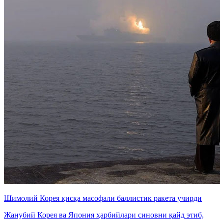
Шимолий Корея қисқа масофали баллистик ракета учирди
Жанубий Корея ва Япония ҳарбийлари синовни қайд этиб,