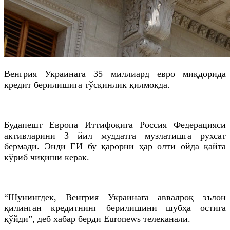
Венгрия
Украинага 35 миллиард евро миқдорида
кредит берилишига тўсқинлик қилмоқда.
Будапешт
Европа Иттифоқига Россия Федерацияси
активларини 3 йил муддатга музлатишга рухсат
бермади. Энди ЕИ бу қарорни ҳар олти ойда қайта
кўриб чиқиши керак.
“Шунингдек,
Венгрия
Украинага аввалроқ эълон
қилинган кредитнинг берилишини шубҳа остига
қўйди”, деб хабар берди Euronews телеканали.