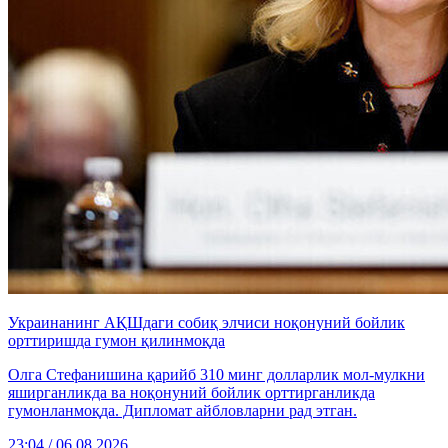
Украинанинг АҚШдаги собиқ элчиси ноқонуний бойлик
орттиришда гумон қилинмоқда
Олга Стефанишина қарийб 310 минг долларлик мол-мулкни
яширганликда ва ноқонуний бойлик орттирганликда
гумонланмоқда. Дипломат айбловларни рад этган.
23:04 / 06.08.2026