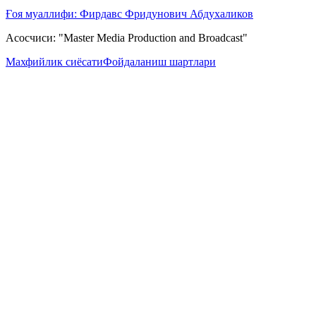
Ғоя муаллифи: Фирдавс Фридунович Абдухаликов
Асосчиси: "Master Media Production and Broadcast"
Махфийлик сиёсати
Фойдаланиш шартлари