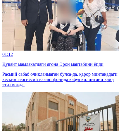
01:12
Қувайт мамлакатдаги ягона Эрон мактабини ёпди
Расмий сабаб очиқланмаган бўлса-да, қарор минтақадаги
кескин геосиёсий вазият фонида қабул қилингани қайд
этилмоқда.