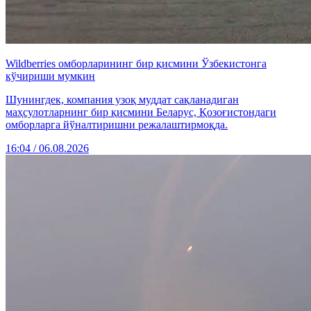
Wildberries омборларининг бир қисмини Ўзбекистонга
кўчириши мумкин
Шунингдек, компания узоқ муддат сақланадиган
маҳсулотларнинг бир қисмини Беларус, Қозоғистондаги
омборларга йўналтиришни режалаштирмоқда.
16:04 / 06.08.2026