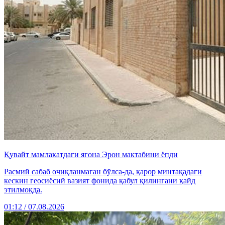
Қувайт мамлакатдаги ягона Эрон мактабини ёпди
Расмий сабаб очиқланмаган бўлса-да, қарор минтақадаги
кескин геосиёсий вазият фонида қабул қилингани қайд
этилмоқда.
01:12 / 07.08.2026