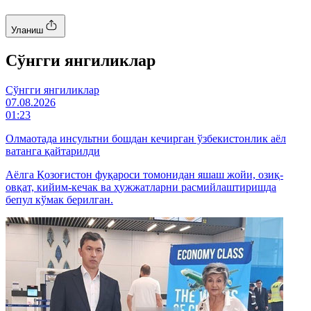
Уланиш
Cўнгги янгиликлар
Cўнгги янгиликлар
07.08.2026
01:23
Олмаотада инсультни бошдан кечирган ўзбекистонлик аёл
ватанга қайтарилди
Аёлга Қозоғистон фуқароси томонидан яшаш жойи, озиқ-
овқат, кийим-кечак ва ҳужжатларни расмийлаштиришда
бепул кўмак берилган.