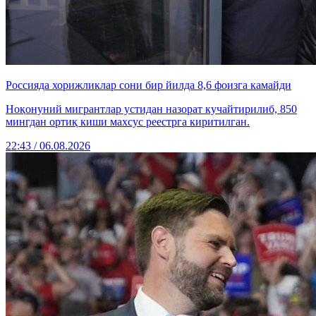
Россияда хорижликлар сони бир йилда 8,6 фоизга камайди
Ноқонуний мигрантлар устидан назорат кучайтирилиб, 850
мингдан ортиқ киши махсус реестрга киритилган.
22:43 / 06.08.2026