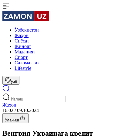
Ўзбекистон
Жаҳон
Сиёсат
Жиноят
Маданият
Спорт
Cаломатлик
Lifestyle
ўзб
Жаҳон
16:02 / 09.10.2024
Уланиш
Венгрия Украинага кредит