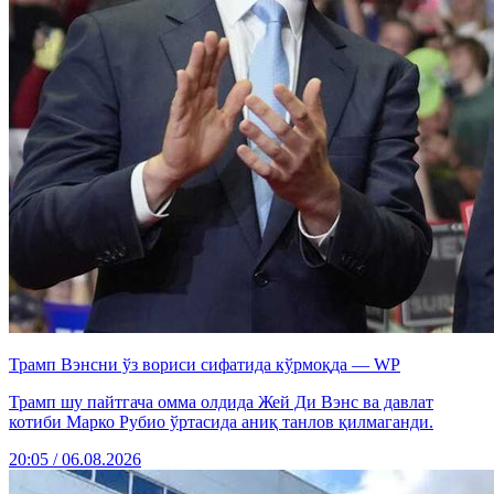
Трамп Вэнсни ўз вориси сифатида кўрмоқда — WP
Трамп шу пайтгача омма олдида Жей Ди Вэнс ва давлат
котиби Марко Рубио ўртасида аниқ танлов қилмаганди.
20:05 / 06.08.2026