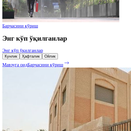
Барчасини кўриш
Энг кўп ўқилганлар
Энг кўп ўқилганлар
Кунлик
Ҳафталик
Ойлик
Мавзуга оид
Барчасини кўриш