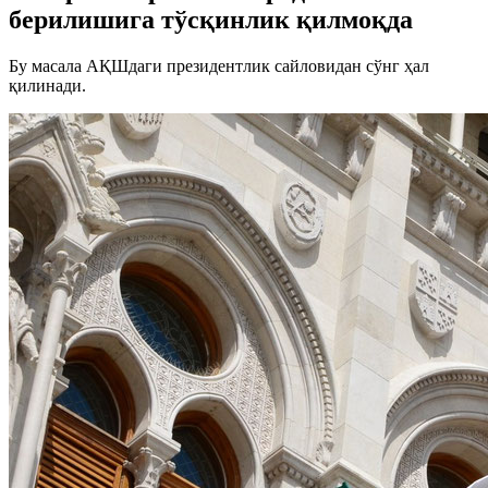
берилишига тўсқинлик қилмоқда
Бу масала АҚШдаги президентлик сайловидан сўнг ҳал
қилинади.