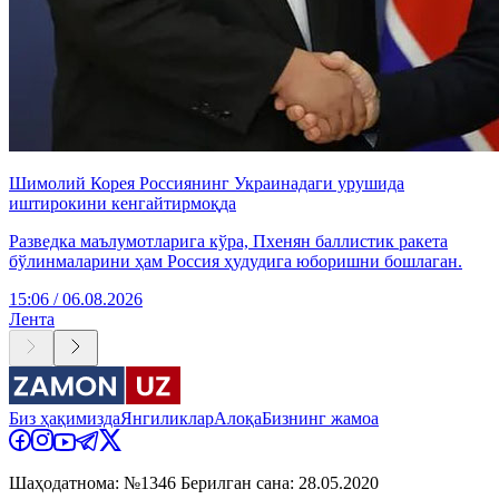
Шимолий Корея Россиянинг Украинадаги урушида
иштирокини кенгайтирмоқда
Разведка маълумотларига кўра, Пхенян баллистик ракета
бўлинмаларини ҳам Россия ҳудудига юборишни бошлаган.
15:06 / 06.08.2026
Лента
Биз ҳақимизда
Янгиликлар
Алоқа
Бизнинг жамоа
Шаҳодатнома: №1346 Берилган сана: 28.05.2020