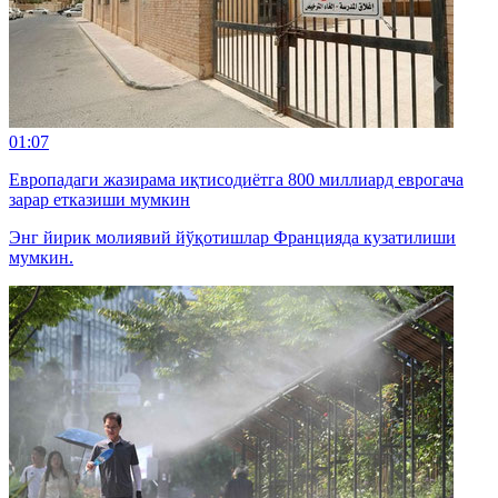
01:07
Европадаги жазирама иқтисодиётга 800 миллиард еврогача
зарар етказиши мумкин
Энг йирик молиявий йўқотишлар Францияда кузатилиши
мумкин.