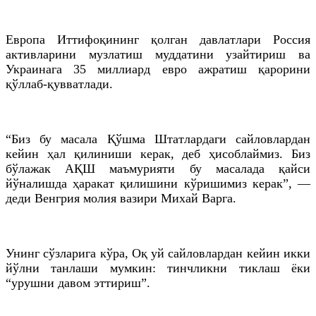
Европа Иттифоқининг қолган давлатлари Россия
активларини музлатиш муддатини узайтириш ва
Украинага 35 миллиард евро ажратиш қарорини
қўллаб-қувватлади.
“Биз бу масала Қўшма Штатлардаги сайловлардан
кейин ҳал қилиниши керак, деб ҳисоблаймиз. Биз
бўлажак АҚШ маъмурияти бу масалада қайси
йўналишда ҳаракат қилишини кўришимиз керак”, —
деди
Венгрия
молия вазири
Михай
Варга
.
Унинг сўзларига кўра, Оқ уй сайловлардан кейин икки
йўлни танлаши мумкин: тинчликни тиклаш ёки
“урушни давом эттириш”.