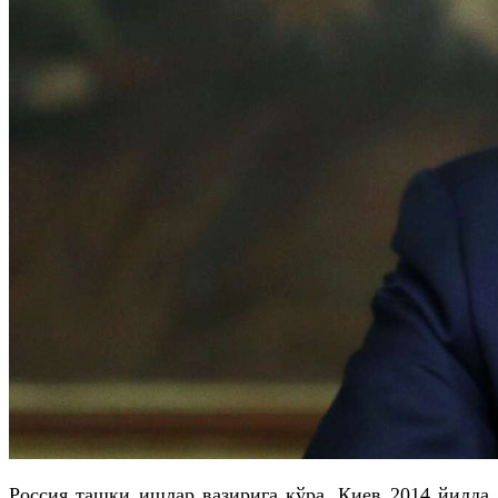
Россия ташқи ишлар вазирига кўра, Киев 2014 йилда