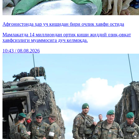
Афғонистонда ҳар уч кишидан бири очлик хавфи остида
Мамлакатда 14 миллиондан ортиқ киши жиддий озиқ-овқат
хавфсизлиги муаммосига дуч келмоқда.
10:43 / 08.08.2026