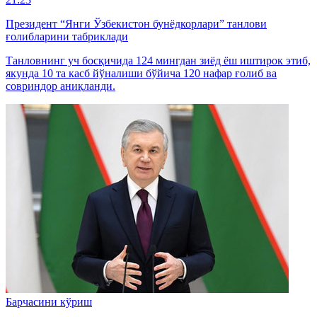
Президент “Янги Ўзбекистон бунёдкорлари” танлови
ғолибларини табриклади
Танловнинг уч босқичида 124 мингдан зиёд ёш иштирок этиб,
якунда 10 та касб йўналиши бўйича 120 нафар ғолиб ва
совриндор аниқланди.
Барчасини кўриш