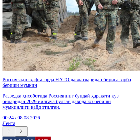
Россия яқин ҳафталарда НАТО давлатларидан бирига зарба
бериши мумкин
Разведка ҳисоботида Россиянинг бундай ҳаракати куз
ойларидан 2029 йилгача бўлган даврда юз бериши
мумкинлиги қайд этилган.
00:24 / 08.08.2026
Лента