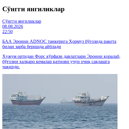
Cўнгги янгиликлар
Cўнгги янгиликлар
08.08.2026
22:50
БАА Эронни ADNOC танкерига Ҳормуз бўғозида ракета
билан зарба беришда айблади
Ҳужум ортидан Форс кўрфази давлатлари Эронни қоралаб,
бўғозни халқаро кемалар қатнови учун очиқ сақлашга
чақирди.