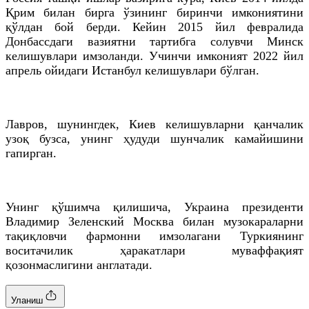
Қрим билан бирга ўзининг биринчи имкониятини
қўлдан бой берди. Кейин 2015 йил февралида
Донбассдаги вазиятни тартибга
солувчи
Минск
келишувлари имзоланди. Учинчи имконият 2022 йил
апрель ойидаги Истанбул келишувлари бўлган.
Лавров, шунингдек, Киев келишувларни қанчалик
узоқ бузса, унинг ҳудуди шунчалик камайишини
гапирган.
Унинг қўшимча
қилишича
, Украина президенти
Владимир Зеленский Москва билан музокараларни
тақиқловчи фармонни имзолагани Туркиянинг
воситачилик ҳаракатлари муваффақият
қозонмаслигини англатади.
Уланиш