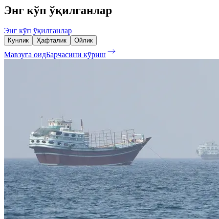
Энг кўп ўқилганлар
Энг кўп ўқилганлар
Кунлик
Ҳафталик
Ойлик
Мавзуга оид
Барчасини кўриш