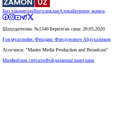
Биз ҳақимизда
Янгиликлар
Алоқа
Бизнинг жамоа
Шаҳодатнома: №1346 Берилган сана: 28.05.2020
Ғоя муаллифи: Фирдавс Фридунович Абдухаликов
Асосчиси: "Master Media Production and Broadcast"
Махфийлик сиёсати
Фойдаланиш шартлари