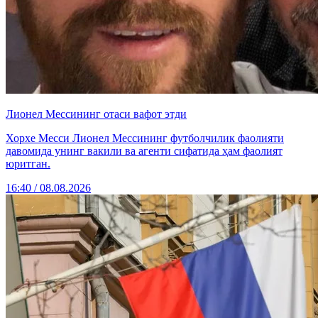
Лионел Мессининг отаси вафот этди
Хорхе Месси Лионел Мессининг футболчилик фаолияти
давомида унинг вакили ва агенти сифатида ҳам фаолият
юритган.
16:40 / 08.08.2026