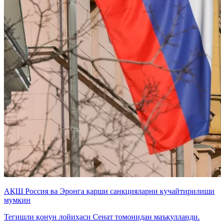
АҚШ Россия ва Эронга қарши санкцияларни кучайтирилиши
мумкин
Тегишли қонун лойиҳаси Сенат томонидан маъқулланди.