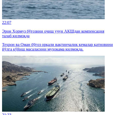
22:07
Эрон Ҳормуз бўғозини очиш учун АҚШдан компенсация
талаб қилмоқда
Теҳрон ва Оман бўғоз орқали вақтинчалик кемалар қатновини
йўлга қўйиш масаласини муҳокама қилмоқда.
21:23