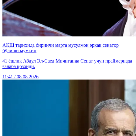
АҚШ тарихида биринчи марта мусулмон эркак сенатор
бўлиши мумкин
41 ёшлик Абдул Эл-Саед Мичиганда Сенат учун праймеризда
ғалаба қозонди.
11:41 / 08.08.2026