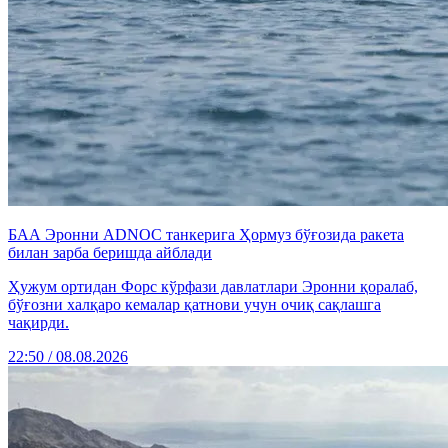
БАА Эронни ADNOC танкерига Ҳормуз бўғозида ракета
билан зарба беришда айблади
Ҳужум ортидан Форс кўрфази давлатлари Эронни қоралаб,
бўғозни халқаро кемалар қатнови учун очиқ сақлашга
чақирди.
22:50 / 08.08.2026