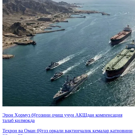
Эрон Ҳормуз бўғозини очиш учун АҚШдан компенсация
талаб қилмоқда
Теҳрон ва Оман бўғоз орқали вақтинчалик кемалар қатновини