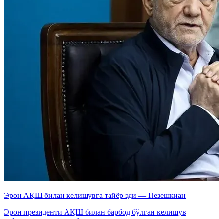
Эрон АҚШ билан келишувга тайёр эди — Пезешкиан
Эрон президенти АҚШ билан барбод бўлган келишув