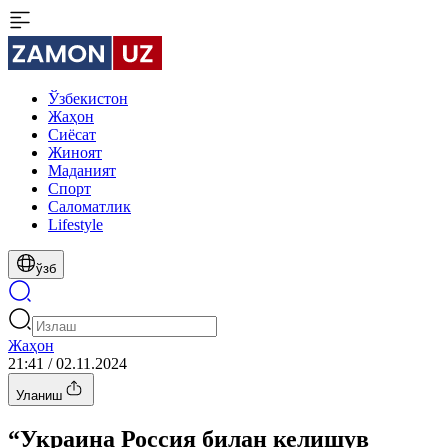
Ўзбекистон
Жаҳон
Сиёсат
Жиноят
Маданият
Спорт
Cаломатлик
Lifestyle
ўзб
Жаҳон
21:41 / 02.11.2024
Уланиш
“Украина Россия билан келишув