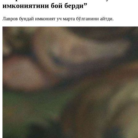
имкониятини бой берди”
Лавров бундай имконият уч марта бўлганини айтди.