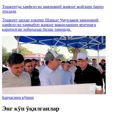
Тошкентда хавфсиз ва замонавий жамоат жойлари барпо
этилади
Тошкент шаҳар ҳокими Шавкат Умурзаков замонавий,
хавфсиз ва ҳаммабоп жамоат маконларини яратишга
қаратилган лойиҳалар билан танишди.
Барчасини кўриш
Энг кўп ўқилганлар