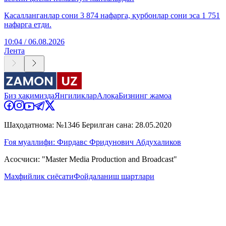
Касалланганлар сони 3 874 нафарга, қурбонлар сони эса 1 751
нафарга етди.
10:04 / 06.08.2026
Лента
Биз ҳақимизда
Янгиликлар
Алоқа
Бизнинг жамоа
Шаҳодатнома: №1346 Берилган сана: 28.05.2020
Ғоя муаллифи: Фирдавс Фридунович Абдухаликов
Асосчиси: "Master Media Production and Broadcast"
Махфийлик сиёсати
Фойдаланиш шартлари