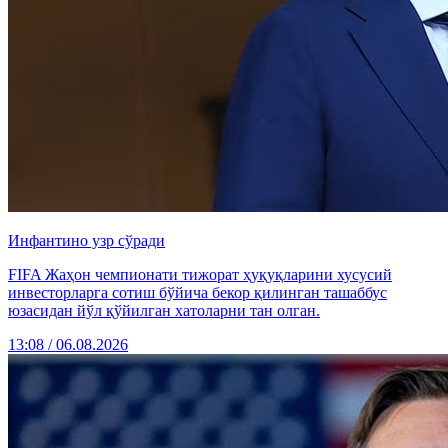
Инфантино узр сўради
FIFA Жаҳон чемпионати тижорат ҳуқуқларини хусусий
инвесторларга сотиш бўйича бекор қилинган ташаббус
юзасидан йўл қўйилган хатоларни тан олган.
13:08 / 06.08.2026