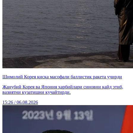
Шимолий Корея қисқа масофали баллистик ракета учирди
Жанубий Корея ва Япония ҳарбийлари синовни қайд этиб,
вазиятни кузатишни кучайтирди.
15:26 / 06.08.2026