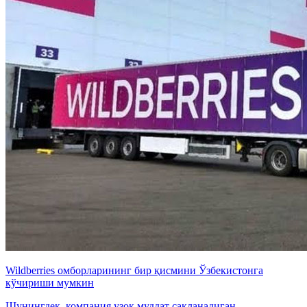
Wildberries омборларининг бир қисмини Ўзбекистонга
кўчириши мумкин
Шунингдек, компания узоқ муддат сақланадиган