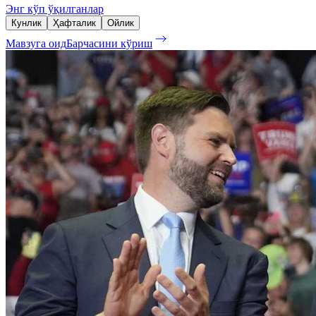
Энг кўп ўқилганлар
Кунлик
Ҳафталик
Ойлик
Мавзуга оид
Барчасини кўриш