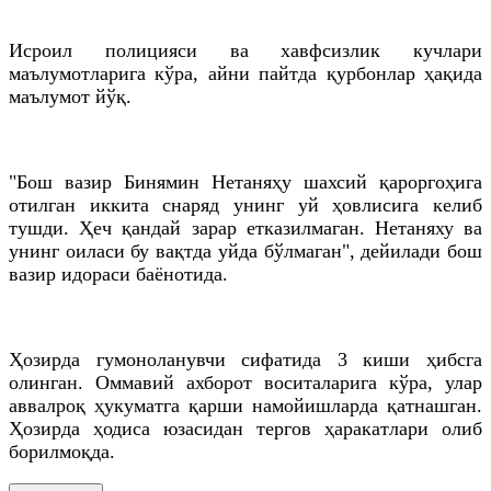
Исроил полицияси ва хавфсизлик кучлари
маълумотларига кўра, айни пайтда қурбонлар ҳақида
маълумот йўқ.
"Бош вазир Бинямин Нетаняҳу шахсий қароргоҳига
отилган иккита снаряд унинг уй ҳовлисига келиб
тушди. Ҳеч қандай зарар етказилмаган. Нетаняху ва
унинг оиласи бу вақтда уйда бўлмаган", дейилади бош
вазир идораси баёнотида.
Ҳозирда гумоноланувчи сифатида 3 киши ҳибсга
олинган. Оммавий ахборот воситаларига кўра, улар
аввалроқ ҳукуматга қарши намойишларда қатнашган.
Ҳозирда ҳодиса юзасидан тергов ҳаракатлари олиб
борилмоқда.