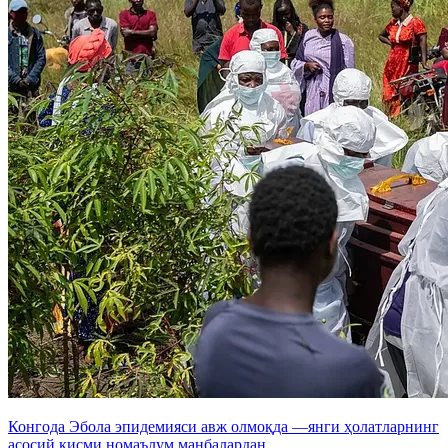
Конгода Эбола эпидемияси авж олмоқда —янги ҳолатларнинг
асосий қисми номаълум манбалардан