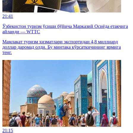
21:41
Ўзбекистон туризм ўсиши бўйича Марказий Осиёда етакчига
айланди — WTTC
Мамлакат туризм хизматлари экспортидан 4,8 миллиард
доллар даромад олди. Бу минтақа кўрсаткичининг ярмига
тенг.
21:15