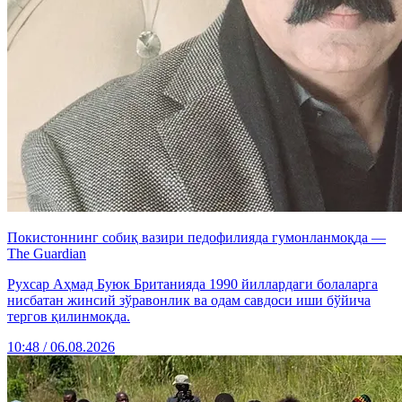
Покистоннинг собиқ вазири педофилияда гумонланмоқда —
The Guardian
Рухсар Аҳмад Буюк Британияда 1990 йиллардаги болаларга
нисбатан жинсий зўравонлик ва одам савдоси иши бўйича
тергов қилинмоқда.
10:48 / 06.08.2026