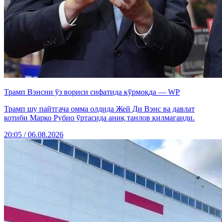
Трамп Вэнсни ўз вориси сифатида кўрмоқда — WP
Трамп шу пайтгача омма олдида Жей Ди Вэнс ва давлат
котиби Марко Рубио ўртасида аниқ танлов қилмаганди.
20:05 / 06.08.2026