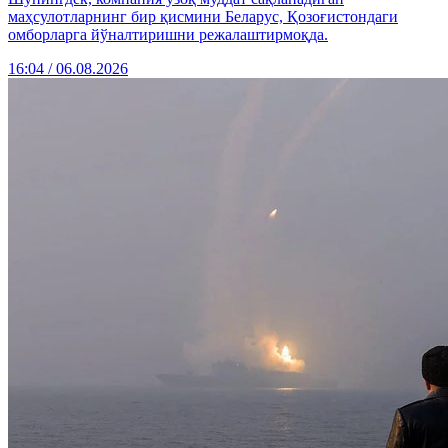
маҳсулотларнинг бир қисмини Беларус, Қозоғистондаги
омборларга йўналтиришни режалаштирмоқда.
16:04 / 06.08.2026