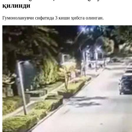
қилинди
Гумоноланувчи сифатида 3 киши ҳибсга олинган.