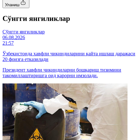
Уланиш
Cўнгги янгиликлар
Cўнгги янгиликлар
06.08.2026
21:57
Ўзбекистонда хавфли чиқиндиларини қайта ишлаш даражаси
20 фоизга етказилади
Президент хавфли чиқиндиларни бошқариш тизимини
такомиллаштиришга оид қарорни имзолади.