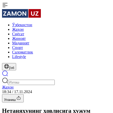
Ўзбекистон
Жаҳон
Сиёсат
Жиноят
Маданият
Спорт
Cаломатлик
Lifestyle
ўзб
Жаҳон
18:34 / 17.11.2024
Уланиш
Нетаняҳунинг ҳовлисига ҳужум