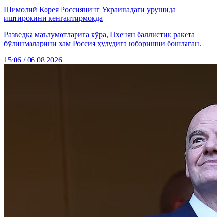
Шимолий Корея Россиянинг Украинадаги урушида
иштирокини кенгайтирмоқда
Разведка маълумотларига кўра, Пхенян баллистик ракета
бўлинмаларини ҳам Россия ҳудудига юборишни бошлаган.
15:06 / 06.08.2026