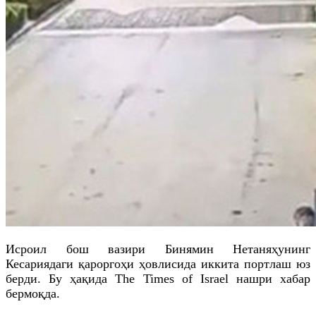
Исроил бош вазири Бинямин Нетаняҳунинг
Кесариядаги қароргоҳи ҳовлисида иккита портлаш юз
берди. Бу ҳақида Тhe Times of Israel нашри хабар
бермоқда.