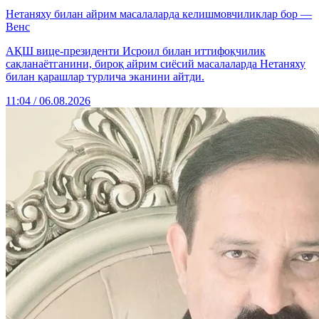
Нетаняху билан айрим масалаларда келишмовчиликлар бор —
Венс
АҚШ вице-президенти Исроил билан иттифоқчилик
сақланаётганини, бироқ айрим сиёсий масалаларда Нетаняху
билан қарашлар турлича эканини айтди.
11:04 / 06.08.2026