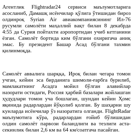
Агентлик Flightradar24 сервиси маълумотларига
асосланиб, Дамашқ исёнчилар қўлига ўтишидан бироз
олдинроқ Syrian Air авиакомпаниясининг Ил-76
русумли самолёти маҳаллий вақт билан 8 декабрда
4:55 да Сурия пойтахти аэропортидан учиб кетганини
ёзган. Самолёт бортида ким бўлгани охиригача аниқ
эмас. Бу президент Башар Асад бўлгани тахмин
қилинмоқда.
Самолёт аввалига шарққа, Ироқ билан чегара томон
учган, кейин эса бирданига шимоли-ғарбга бурилиб,
мамлакатнинг Асадга мойил бўлган алавийлар
назорати остидаги, Россия ҳарбий базалари жойлашган
ҳудудлари томон уча бошлаган, шундан кейин Ҳомс
яқинида радарлардан йўқолиб қолган. Бу шаҳарни шу
кунларда исёнчилар ўз назоратига олганди. FlightRadar
маълумотига кўра, радарлардан ғойиб бўлишидан
олдин самолёт парвози баландлиги ва тезлиги аста-
секинлик билан 2,6 км ва 64 км/соатгача пасайган.