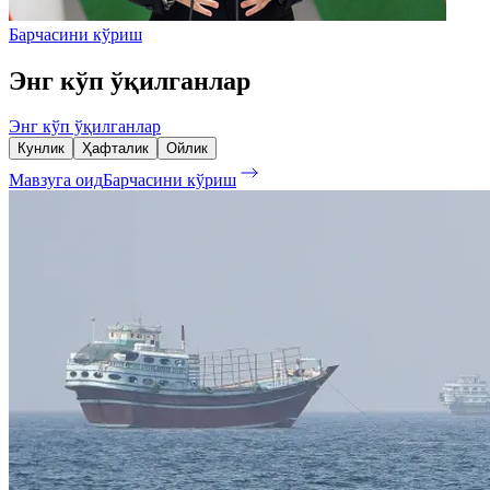
Барчасини кўриш
Энг кўп ўқилганлар
Энг кўп ўқилганлар
Кунлик
Ҳафталик
Ойлик
Мавзуга оид
Барчасини кўриш