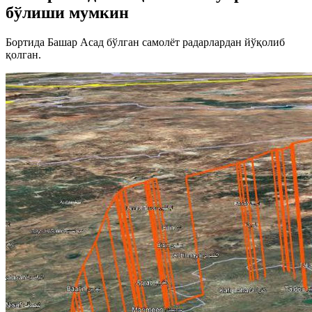
бўлиши мумкин
Бортида Башар Асад бўлган самолёт радарлардан йўқолиб
қолган.