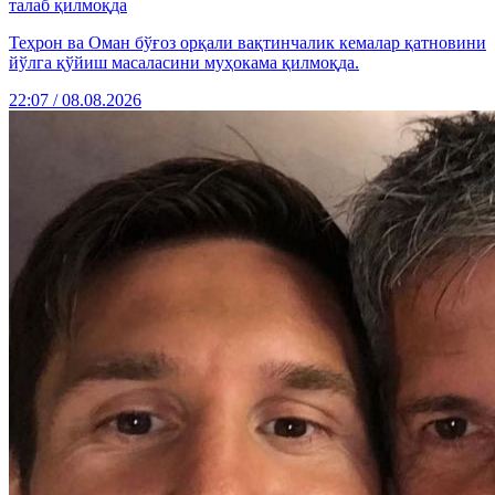
талаб қилмоқда
Теҳрон ва Оман бўғоз орқали вақтинчалик кемалар қатновини
йўлга қўйиш масаласини муҳокама қилмоқда.
22:07 / 08.08.2026