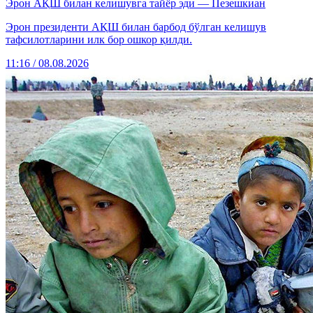
Эрон АҚШ билан келишувга тайёр эди — Пезешкиан
Эрон президенти АҚШ билан барбод бўлган келишув
тафсилотларини илк бор ошкор қилди.
11:16 / 08.08.2026