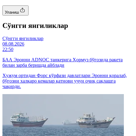
Уланиш
Cўнгги янгиликлар
Cўнгги янгиликлар
08.08.2026
22:50
БАА Эронни ADNOC танкерига Ҳормуз бўғозида ракета
билан зарба беришда айблади
Ҳужум ортидан Форс кўрфази давлатлари Эронни қоралаб,
бўғозни халқаро кемалар қатнови учун очиқ сақлашга
чақирди.