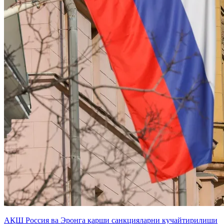
АҚШ Россия ва Эронга қарши санкцияларни кучайтирилиши