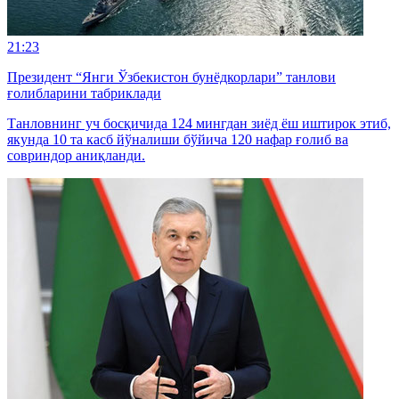
21:23
Президент “Янги Ўзбекистон бунёдкорлари” танлови
ғолибларини табриклади
Танловнинг уч босқичида 124 мингдан зиёд ёш иштирок этиб,
якунда 10 та касб йўналиши бўйича 120 нафар ғолиб ва
совриндор аниқланди.