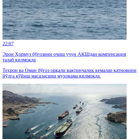
22:07
Эрон Ҳормуз бўғозини очиш учун АҚШдан компенсация
талаб қилмоқда
Теҳрон ва Оман бўғоз орқали вақтинчалик кемалар қатновини
йўлга қўйиш масаласини муҳокама қилмоқда.