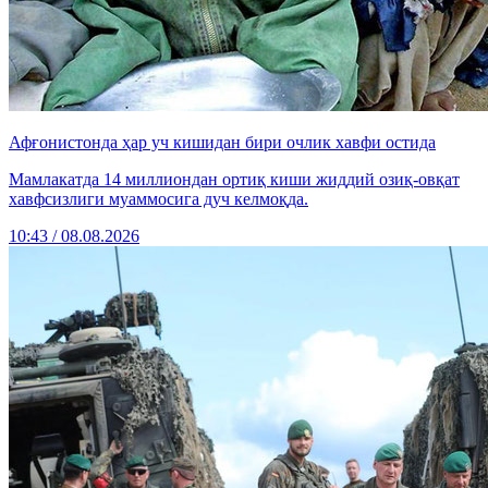
Афғонистонда ҳар уч кишидан бири очлик хавфи остида
Мамлакатда 14 миллиондан ортиқ киши жиддий озиқ-овқат
хавфсизлиги муаммосига дуч келмоқда.
10:43 / 08.08.2026