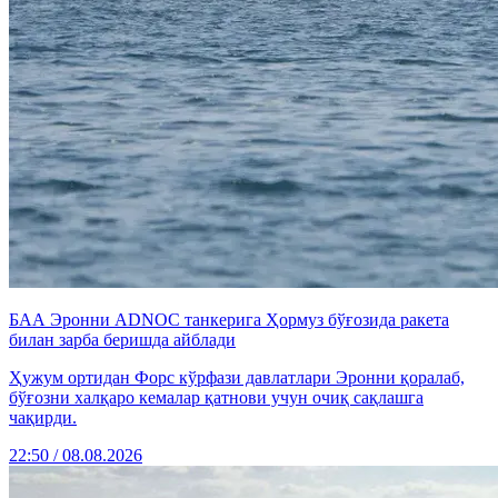
БАА Эронни ADNOC танкерига Ҳормуз бўғозида ракета
билан зарба беришда айблади
Ҳужум ортидан Форс кўрфази давлатлари Эронни қоралаб,
бўғозни халқаро кемалар қатнови учун очиқ сақлашга
чақирди.
22:50 / 08.08.2026