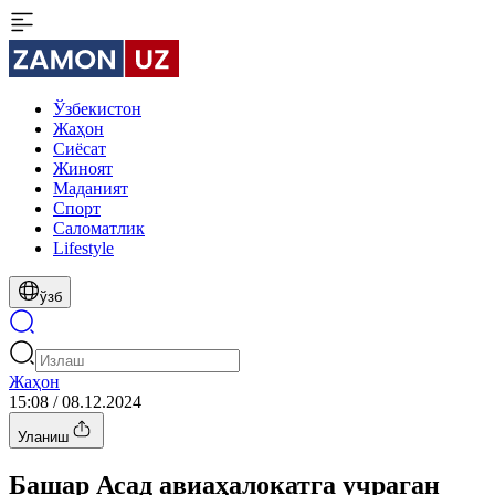
Ўзбекистон
Жаҳон
Сиёсат
Жиноят
Маданият
Спорт
Cаломатлик
Lifestyle
ўзб
Жаҳон
15:08 / 08.12.2024
Уланиш
Башар Асад авиаҳалокатга учраган