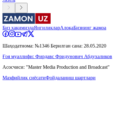
Биз ҳақимизда
Янгиликлар
Алоқа
Бизнинг жамоа
Шаҳодатнома: №1346 Берилган сана: 28.05.2020
Ғоя муаллифи: Фирдавс Фридунович Абдухаликов
Асосчиси: "Master Media Production and Broadcast"
Махфийлик сиёсати
Фойдаланиш шартлари