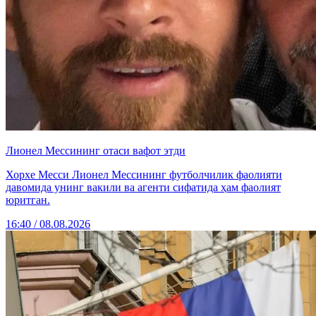
Лионел Мессининг отаси вафот этди
Хорхе Месси Лионел Мессининг футболчилик фаолияти
давомида унинг вакили ва агенти сифатида ҳам фаолият
юритган.
16:40 / 08.08.2026