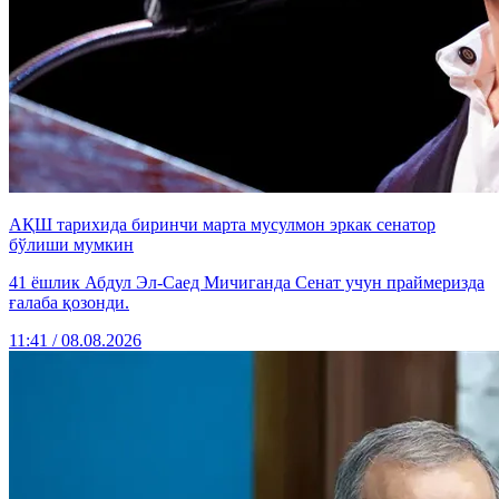
АҚШ тарихида биринчи марта мусулмон эркак сенатор
бўлиши мумкин
41 ёшлик Абдул Эл-Саед Мичиганда Сенат учун праймеризда
ғалаба қозонди.
11:41 / 08.08.2026