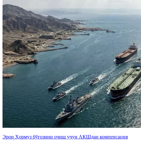
Эрон Ҳормуз бўғозини очиш учун АҚШдан компенсация