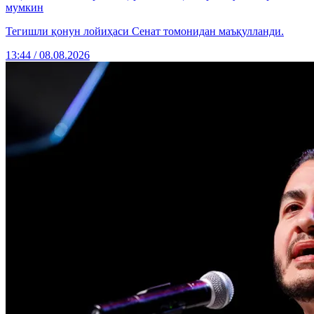
мумкин
Тегишли қонун лойиҳаси Сенат томонидан маъқулланди.
13:44 / 08.08.2026