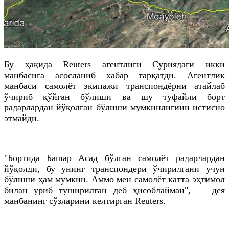
Бу ҳақида Reuters агентлиги Суриядаги икки
манбасига асосланиб хабар тарқатди. Агентлик
манбаси самолёт экипажи транспондёрни атайлаб
ўчириб қўйган бўлиши ва шу туфайли борт
радарлардан йўқолган бўлиши мумкинлигини истисно
этмайди.
"Бортида Башар Асад бўлган самолёт радарлардан
йўқолди, бу унинг транспондери ўчирилгани учун
бўлиши ҳам мумкин. Аммо мен самолёт катта эҳтимол
билан уриб туширилган деб ҳисоблайман", — дея
манбанинг сўзларини келтирган Reuters.