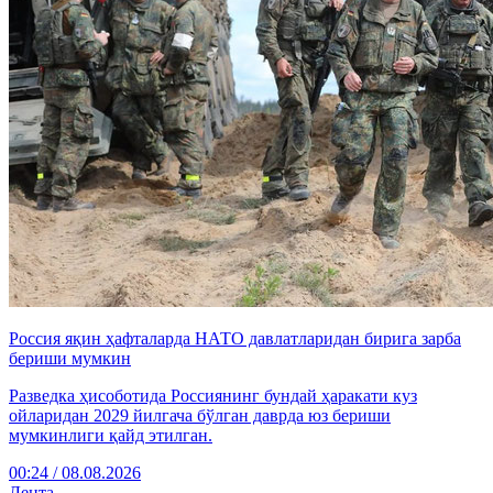
Россия яқин ҳафталарда НАТО давлатларидан бирига зарба
бериши мумкин
Разведка ҳисоботида Россиянинг бундай ҳаракати куз
ойларидан 2029 йилгача бўлган даврда юз бериши
мумкинлиги қайд этилган.
00:24 / 08.08.2026
Лента