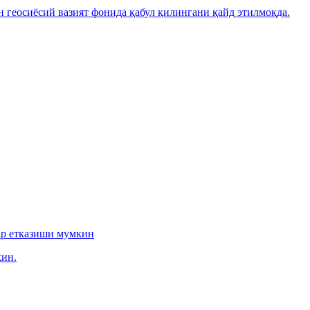
н геосиёсий вазият фонида қабул қилингани қайд этилмоқда.
ар етказиши мумкин
ин.