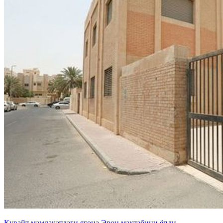
Қувайт мамлакатдаги ягона Эрон мактабини ёпди