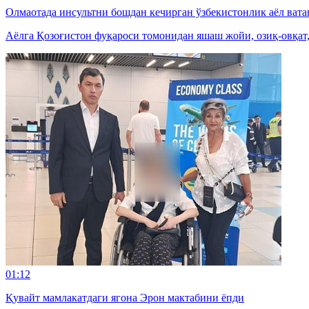
Олмаотада инсультни бошдан кечирган ўзбекистонлик аёл вата
Аёлга Қозоғистон фуқароси томонидан яшаш жойи, озиқ-овқат
01:12
Қувайт мамлакатдаги ягона Эрон мактабини ёпди