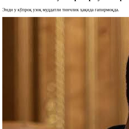
Энди у кўпроқ узоқ муддатли тинчлик ҳақида гапирмоқда.