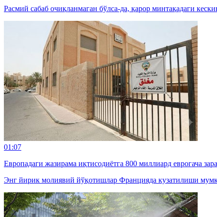
Расмий сабаб очиқланмаган бўлса-да, қарор минтақадаги кески
01:07
Европадаги жазирама иқтисодиётга 800 миллиард еврогача зар
Энг йирик молиявий йўқотишлар Францияда кузатилиши мумк