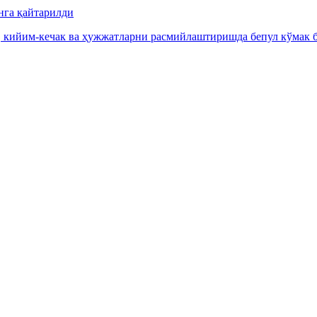
нга қайтарилди
, кийим-кечак ва ҳужжатларни расмийлаштиришда бепул кўмак б