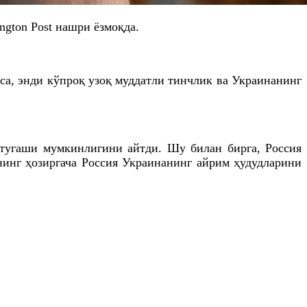
ngton Post нашри ёзмоқда.
са, энди кўпроқ узоқ муддатли тинчлик ва Украинанинг
 тугаши мумкинлигини айтди. Шу билан бирга, Россия
нинг ҳозиргача Россия Украинанинг айрим ҳудудларини