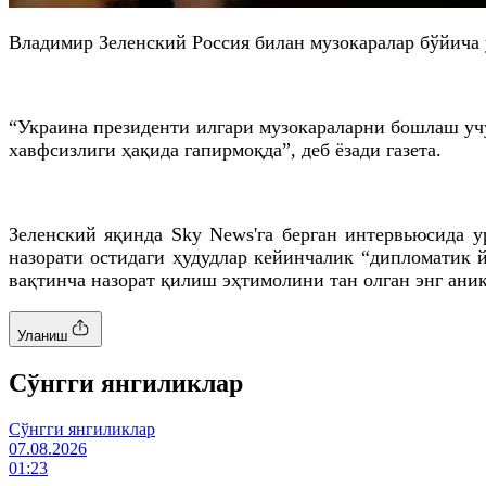
Владимир Зеленский Россия билан музокаралар бўйича ў
“Украина президенти илгари музокараларни бошлаш учу
хавфсизлиги ҳақида гапирмоқда”, деб ёзади газета.
Зеленский яқинда Sky News'
га
берган интервьюсида у
назорати остидаги ҳудудлар кейинчалик “дипломатик 
вақтинча назорат қилиш эҳтимолини тан олган энг ани
Уланиш
Cўнгги янгиликлар
Cўнгги янгиликлар
07.08.2026
01:23