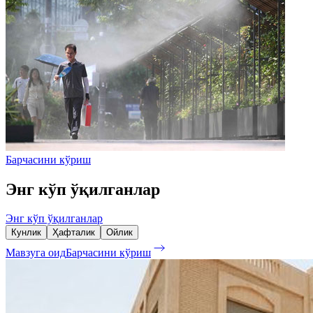
Барчасини кўриш
Энг кўп ўқилганлар
Энг кўп ўқилганлар
Кунлик
Ҳафталик
Ойлик
Мавзуга оид
Барчасини кўриш