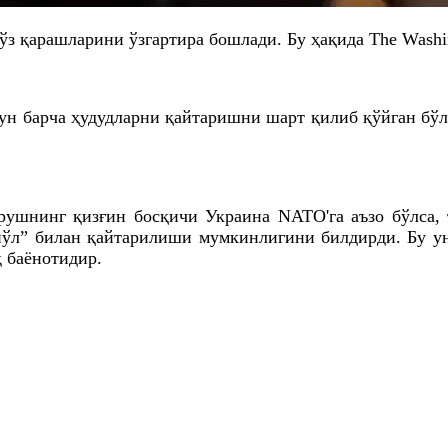
з қарашларини ўзгартира бошлади. Бу ҳақида Тhe Washi
н барча ҳудудларни қайтаришни шарт қилиб қўйган бўл
рушнинг қизғин босқичи Украина NATO'
га
аъзо бўлса,
йўл” билан қайтарилиши мумкинлигини билдирди. Бу у
қ баёнотидир.