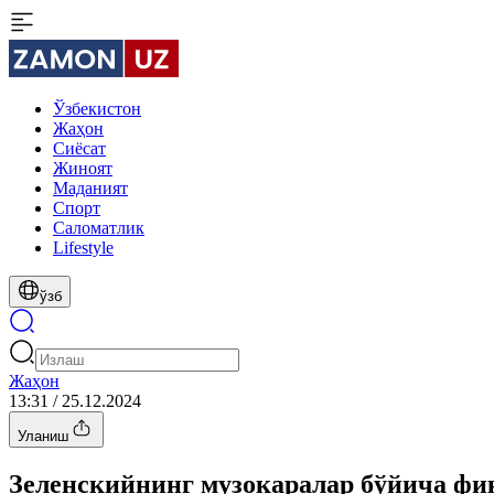
Ўзбекистон
Жаҳон
Сиёсат
Жиноят
Маданият
Спорт
Cаломатлик
Lifestyle
ўзб
Жаҳон
13:31 / 25.12.2024
Уланиш
Зеленскийнинг музокаралар бўйича фи