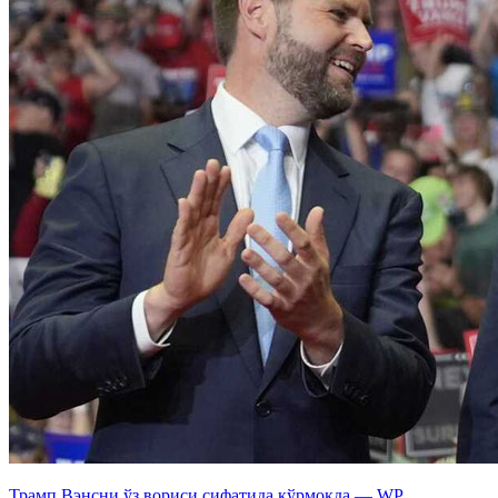
Трамп Вэнсни ўз вориси сифатида кўрмоқда — WP