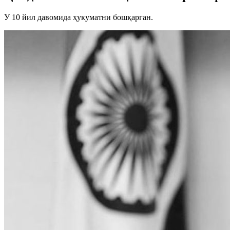
У 10 йил давомида ҳукуматни бошқарган.