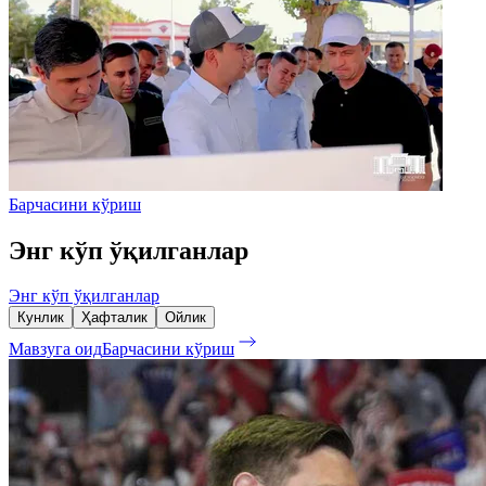
Барчасини кўриш
Энг кўп ўқилганлар
Энг кўп ўқилганлар
Кунлик
Ҳафталик
Ойлик
Мавзуга оид
Барчасини кўриш