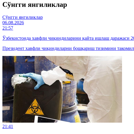
Cўнгги янгиликлар
Cўнгги янгиликлар
06.08.2026
21:57
Ўзбекистонда хавфли чиқиндиларини қайта ишлаш даражаси 20
Президент хавфли чиқиндиларни бошқариш тизимини такомил
21:41