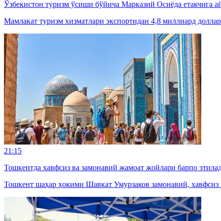
Ўзбекистон туризм ўсиши бўйича Марказий Осиёда етакчига
Мамлакат туризм хизматлари экспортидан 4,8 миллиард доллар
21:15
Тошкентда хавфсиз ва замонавий жамоат жойлари барпо этила
Тошкент шаҳар ҳокими Шавкат Умурзаков замонавий, хавфсиз 