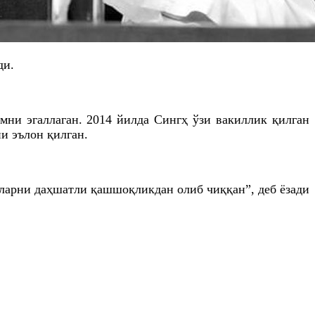
ди.
мни эгаллаган. 2014 йилда Сингҳ ўзи вакиллик қилган
и эълон қилган.
ларни даҳшатли қашшоқликдан олиб чиққан”, деб ёзади