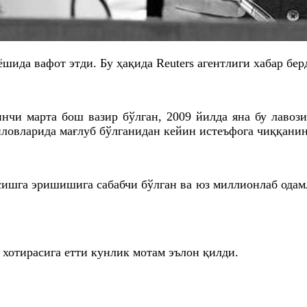
ида вафот этди. Бу ҳақида Reuters агентлиги хабар бер
чи марта бош вазир бўлган, 2009 йилда яна бу лавози
ловларида мағлуб бўлганидан кейин истеъфога чиққанин
ишга эришишига сабабчи бўлган ва юз миллионлаб одам
хотирасига етти кунлик мотам эълон қилди.