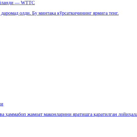
 айланди — WTTC
 даромад олди. Бу минтақа кўрсаткичининг ярмига тенг.
ди
ва ҳаммабоп жамоат маконларини яратишга қаратилган лойиҳал