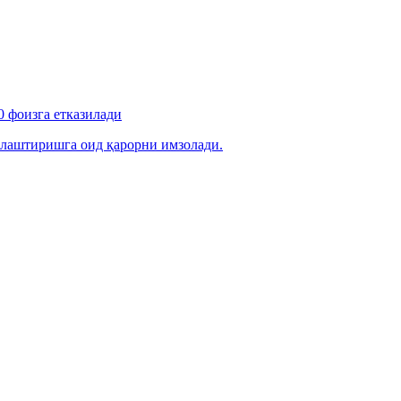
 фоизга етказилади
лаштиришга оид қарорни имзолади.