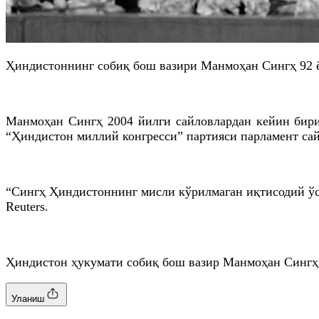
Ҳиндистоннинг собиқ бош вазири Манмоҳан Сингҳ 92 ёш
Манмоҳан Сингҳ 2004 йилги сайловлардан кейин бирин
“Ҳиндистон миллий конгресси” партияси парламент сай
“Сингҳ Ҳиндистоннинг мисли кўрилмаган иқтисодий ўс
Reuters.
Ҳиндистон ҳукумати собиқ бош вазир Манмоҳан Сингҳ 
Уланиш