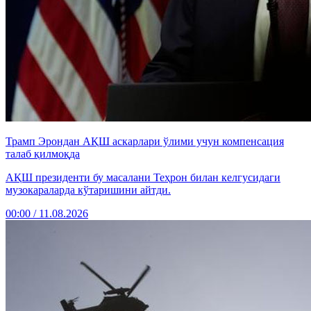
Трамп Эрондан АҚШ аскарлари ўлими учун компенсация
талаб қилмоқда
АҚШ президенти бу масалани Теҳрон билан келгусидаги
музокараларда кўтаришини айтди.
00:00 / 11.08.2026