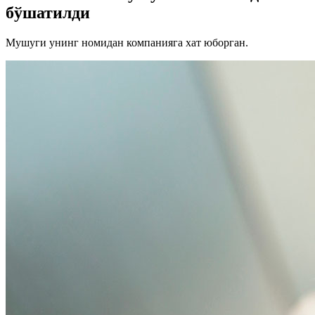
бўшатилди
Мушуги унинг номидан компанияга хат юборган.