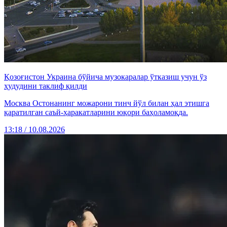
Қозоғистон Украина бўйича музокаралар ўтказиш учун ўз
ҳудудини таклиф қилди
Москва Остонанинг можарони тинч йўл билан ҳал этишга
қаратилган саъй-ҳаракатларини юқори баҳоламоқда.
13:18 / 10.08.2026