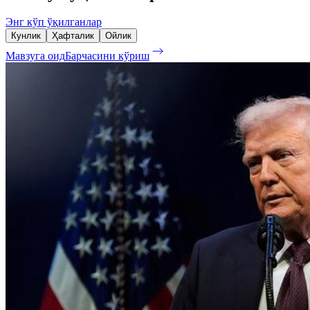
Энг кўп ўқилганлар
Кунлик
Ҳафталик
Ойлик
Мавзуга оид
Барчасини кўриш