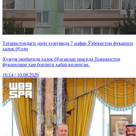
Татаристондаги дрон ҳужумида 7 нафар Ўзбекистон фуқароси
ҳалок бўлди
Ҳужум оқибатида ҳалок бўлганлар орасида Тожикистон
фуқаролари ҳам борлиги хабар қилинган.
16:14 / 10.08.2026