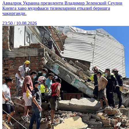
Аввалроқ Украина президенти Владимир Зеленский Сеулни
Киевга ҳаво мудофааси тизимларини етказиб беришга
чақирганди.
23:50 / 10.08.2026