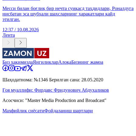
Месси билан боғлиқ бир нечта суиқасд таҳдидлари, Роналдуга
нисбатан эса шубҳали шахсларнинг ҳаракатлари қайд
этилган.
12:37 / 10.08.2026
Лента
Биз ҳақимизда
Янгиликлар
Алоқа
Бизнинг жамоа
Шаҳодатнома: №1346 Берилган сана: 28.05.2020
Ғоя муаллифи: Фирдавс Фридунович Абдухаликов
Асосчиси: "Master Media Production and Broadcast"
Махфийлик сиёсати
Фойдаланиш шартлари