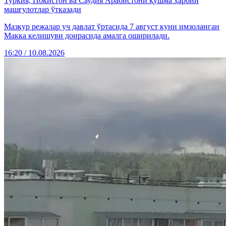
Туркия, Покистон ва Саудия Арабистони қўшма ҳарбий
машғулотлар ўтказади
Мазкур режалар уч давлат ўртасида 7 август куни имзоланган
Макка келишуви доирасида амалга оширилади.
16:20 / 10.08.2026