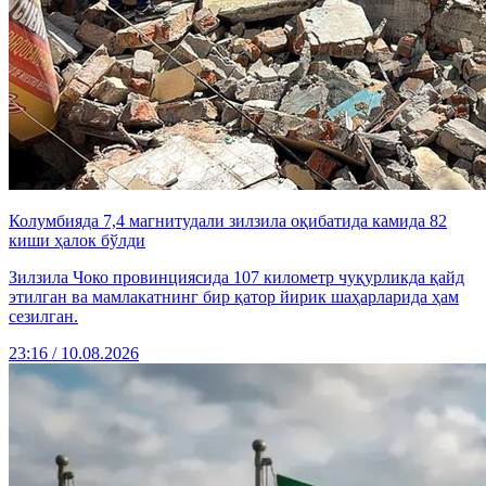
Колумбияда 7,4 магнитудали зилзила оқибатида камида 82
киши ҳалок бўлди
Зилзила Чоко провинциясида 107 километр чуқурликда қайд
этилган ва мамлакатнинг бир қатор йирик шаҳарларида ҳам
сезилган.
23:16 / 10.08.2026