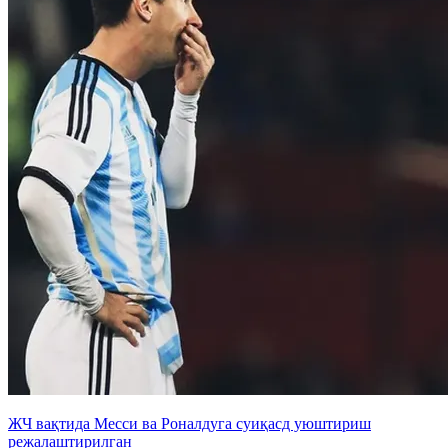
ЖЧ вақтида Месси ва Роналдуга суиқасд уюштириш
режалаштирилган