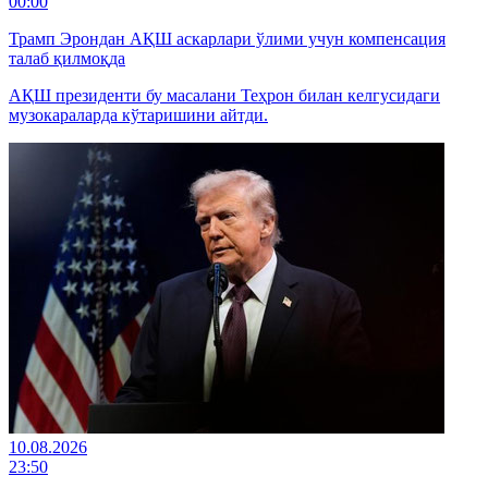
00:00
Трамп Эрондан АҚШ аскарлари ўлими учун компенсация
талаб қилмоқда
АҚШ президенти бу масалани Теҳрон билан келгусидаги
музокараларда кўтаришини айтди.
10.08.2026
23:50