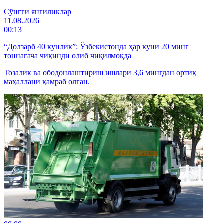
Cўнгги янгиликлар
11.08.2026
00:13
“Долзарб 40 кунлик”: Ўзбекистонда ҳар куни 20 минг
тоннагача чиқинди олиб чиқилмоқда
Тозалик ва ободонлаштириш ишлари 3,6 мингдан ортиқ
маҳаллани қамраб олган.