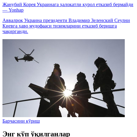
Жанубий Корея Украинага ҳалокатли қурол етказиб бермайди
— Yonhap
Аввалроқ Украина президенти Владимир Зеленский Сеулни
Киевга ҳаво мудофааси тизимларини етказиб беришга
чақирганди.
Барчасини кўриш
Энг кўп ўқилганлар