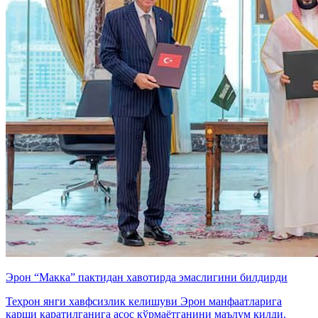
Эрон “Макка” пактидан хавотирда эмаслигини билдирди
Теҳрон янги хавфсизлик келишуви Эрон манфаатларига
қарши қаратилганига асос кўрмаётганини маълум қилди.