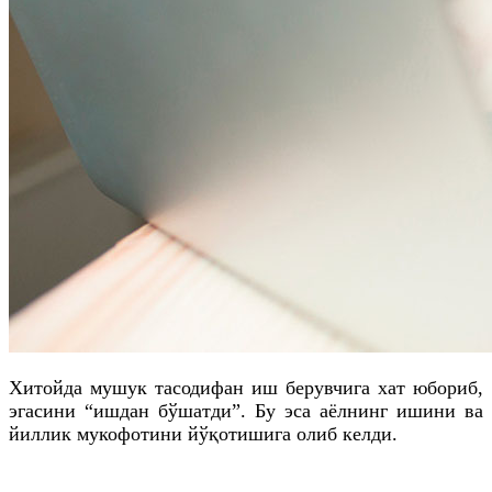
Хитойда мушук тасодифан иш берувчига хат юбориб,
эгасини “ишдан бўшатди”. Бу эса аёлнинг ишини ва
йиллик мукофотини йўқотишига олиб келди.