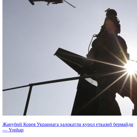
Жанубий Корея Украинага ҳалокатли қурол етказиб бермайди
— Yonhap