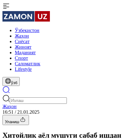
Ўзбекистон
Жаҳон
Сиёсат
Жиноят
Маданият
Спорт
Cаломатлик
Lifestyle
ўзб
Жаҳон
16:51 / 21.01.2025
Уланиш
Хитойлик аёл мушуги сабаб ишдан