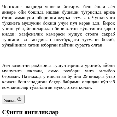
Чонгқинг шаҳрида яшовчи йигирма беш ёшли аёл
январь ойи бошида ишдан бўшаши тўғрисида ариза
ёзган, аммо уни юборишга журъат этмаган. Чунки унга
тўққизта мушукни боқиш учун пул керак эди. Бироқ
унинг уй ҳайвонларидан бири хатни жўнатишга қарор
қилди: хавфсизлик камераси мушук столга сакраб
тушгани ва тасодифан ноутбукдаги тугмани босиб,
хўжайинига хатни юборган пайтни суратга олган.
Аёл вазиятни раҳбарига тушунтиришга уриниб, айбни
мушугига юклади, аммо раҳбари унга эътибор
бермади. Натижада у ишсиз ва бу йил 29 январга ўтар
кечаси бошланадиган баҳор байрами олдидан кўплаб
компаниялар тўлайдиган мукофотсиз қолди.
Уланиш
Cўнгги янгиликлар