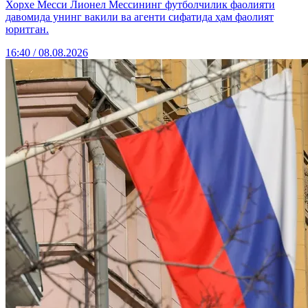
Хорхе Месси Лионел Мессининг футболчилик фаолияти
давомида унинг вакили ва агенти сифатида ҳам фаолият
юритган.
16:40 / 08.08.2026