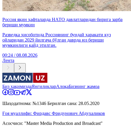
Россия яқин ҳафталарда НАТО давлатларидан бирига зарба
бериши мумкин
Разведка ҳисоботида Россиянинг бундай ҳаракати куз
ойларидан 2029 йилгача бўлган даврда юз бериши
мумкинлиги қайд этилган.
00:24 / 08.08.2026
Лента
Биз ҳақимизда
Янгиликлар
Алоқа
Бизнинг жамоа
Шаҳодатнома: №1346 Берилган сана: 28.05.2020
Ғоя муаллифи: Фирдавс Фридунович Абдухаликов
Асосчиси: "Master Media Production and Broadcast"