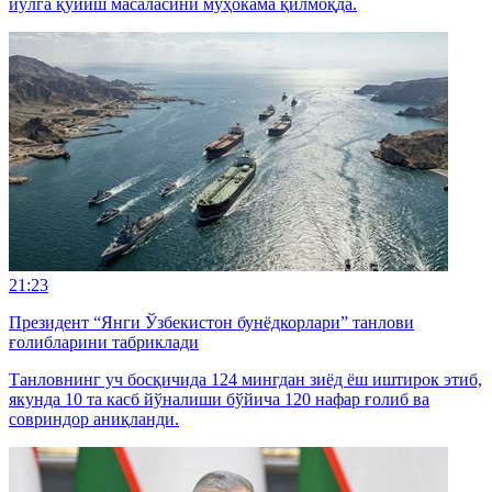
йўлга қўйиш масаласини муҳокама қилмоқда.
21:23
Президент “Янги Ўзбекистон бунёдкорлари” танлови
ғолибларини табриклади
Танловнинг уч босқичида 124 мингдан зиёд ёш иштирок этиб,
якунда 10 та касб йўналиши бўйича 120 нафар ғолиб ва
совриндор аниқланди.