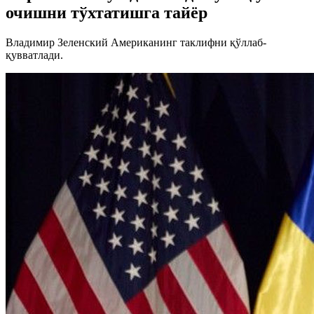
очишни тўхтатишга тайёр
Владимир Зеленский Американинг таклифни қўллаб-
қувватлади.