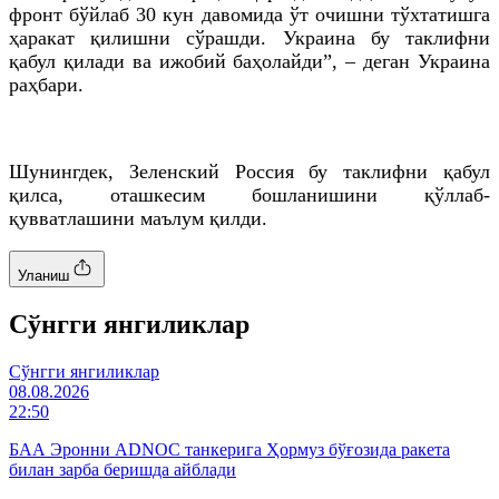
фронт бўйлаб 30 кун давомида ўт очишни тўхтатишга
ҳаракат қилишни сўрашди. Украина бу таклифни
қабул қилади ва ижобий баҳолайди”, – деган Украина
раҳбари.
Шунингдек, Зеленский Россия бу таклифни қабул
қилса, оташкесим бошланишини қўллаб-
қувватлашини маълум қилди.
Уланиш
Cўнгги янгиликлар
Cўнгги янгиликлар
08.08.2026
22:50
БАА Эронни ADNOC танкерига Ҳормуз бўғозида ракета
билан зарба беришда айблади