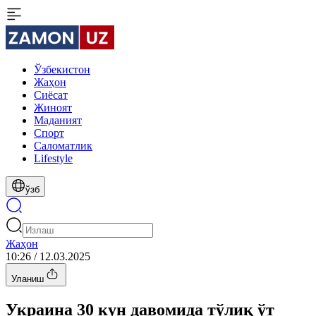
Ўзбекистон
Жаҳон
Сиёсат
Жиноят
Маданият
Спорт
Cаломатлик
Lifestyle
ўзб
Жаҳон
10:26 / 12.03.2025
Уланиш
Украина 30 кун давомида тўлиқ ўт