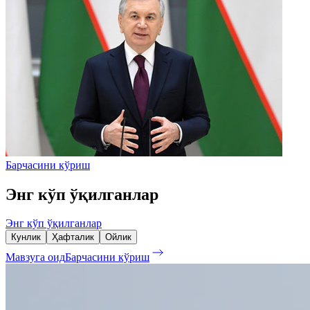
Барчасини кўриш
Энг кўп ўқилганлар
Энг кўп ўқилганлар
Кунлик
Ҳафталик
Ойлик
Мавзуга оид
Барчасини кўриш