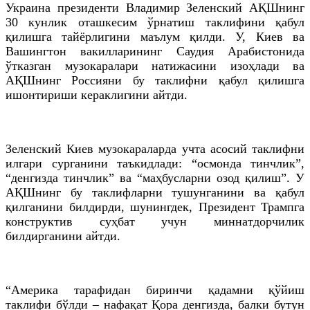
Украина президенти Владимир Зеленский АҚШнинг
30 кунлик оташкесим ўрнатиш таклифини қабул
қилишга тайёрлигини маълум қилди. У, Киев ва
Вашингтон вакилларининг Саудия Арабистонида
ўтказган музокаралари натижасини изоҳлади ва
АҚШнинг Россияни бу таклифни қабул қилишга
ишонтириши кераклигини айтди.
Зеленский Киев музокараларда учта асосий таклифни
илгари сурганини таъкидлади: “осмонда тинчлик”,
“денгизда тинчлик” ва “маҳбусларни озод қилиш”. У
АҚШнинг бу таклифларни тушунганини ва қабул
қилганини билдирди, шунингдек, Президент Трампга
конструктив суҳбат учун миннатдорчилик
билдирганини айтди.
“Америка тарафидан биринчи қадамни қўйиш
таклифи бўлди – нафақат Қора денгизда, балки бутун