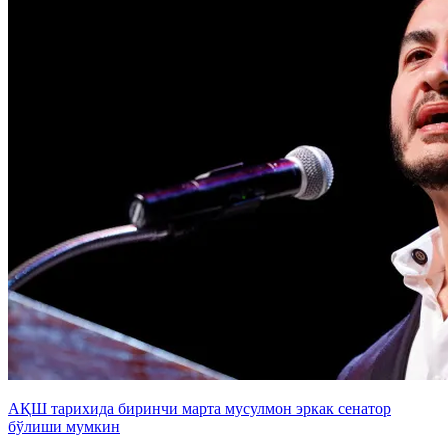
АҚШ тарихида биринчи марта мусулмон эркак сенатор
бўлиши мумкин