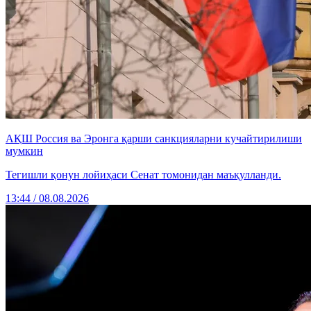
АҚШ Россия ва Эронга қарши санкцияларни кучайтирилиши
мумкин
Тегишли қонун лойиҳаси Сенат томонидан маъқулланди.
13:44 / 08.08.2026