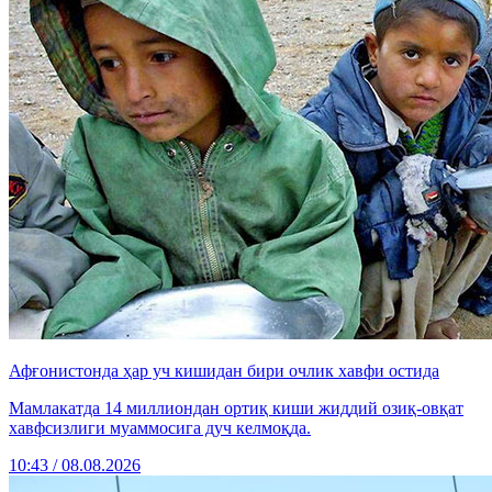
Афғонистонда ҳар уч кишидан бири очлик хавфи остида
Мамлакатда 14 миллиондан ортиқ киши жиддий озиқ-овқат
хавфсизлиги муаммосига дуч келмоқда.
10:43 / 08.08.2026