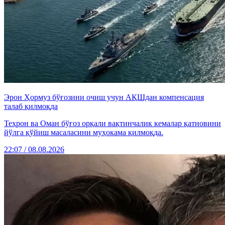
Эрон Ҳормуз бўғозини очиш учун АҚШдан компенсация
талаб қилмоқда
Теҳрон ва Оман бўғоз орқали вақтинчалик кемалар қатновини
йўлга қўйиш масаласини муҳокама қилмоқда.
22:07 / 08.08.2026