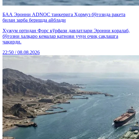
БАА Эронни ADNOC танкерига Ҳормуз бўғозида ракета
билан зарба беришда айблади
Ҳужум ортидан Форс кўрфази давлатлари Эронни қоралаб,
бўғозни халқаро кемалар қатнови учун очиқ сақлашга
чақирди.
22:50 / 08.08.2026