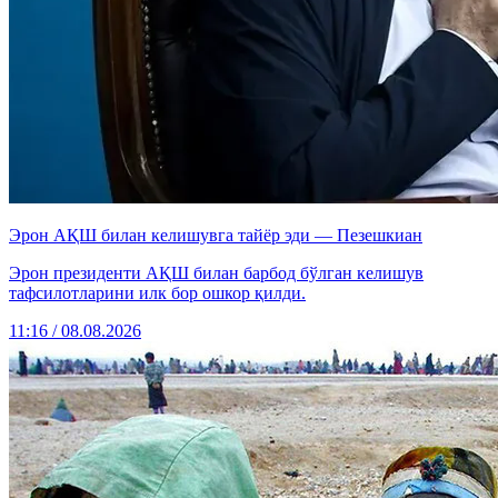
Эрон АҚШ билан келишувга тайёр эди — Пезешкиан
Эрон президенти АҚШ билан барбод бўлган келишув
тафсилотларини илк бор ошкор қилди.
11:16 / 08.08.2026