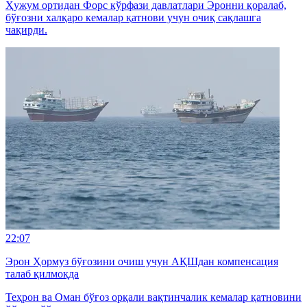
Ҳужум ортидан Форс кўрфази давлатлари Эронни қоралаб,
бўғозни халқаро кемалар қатнови учун очиқ сақлашга
чақирди.
22:07
Эрон Ҳормуз бўғозини очиш учун АҚШдан компенсация
талаб қилмоқда
Теҳрон ва Оман бўғоз орқали вақтинчалик кемалар қатновини