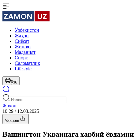
Ўзбекистон
Жаҳон
Сиёсат
Жиноят
Маданият
Спорт
Cаломатлик
Lifestyle
ўзб
Жаҳон
10:29 / 12.03.2025
Уланиш
Вашингтон Украинага ҳарбий ёрдамни