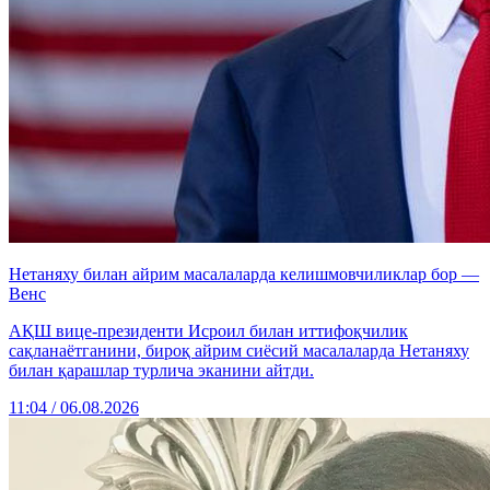
Нетаняху билан айрим масалаларда келишмовчиликлар бор —
Венс
АҚШ вице-президенти Исроил билан иттифоқчилик
сақланаётганини, бироқ айрим сиёсий масалаларда Нетаняху
билан қарашлар турлича эканини айтди.
11:04 / 06.08.2026