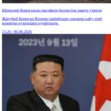
Шимолий Корея қисқа масофали баллистик ракета учирди
Жанубий Корея ва Япония ҳарбийлари синовни қайд этиб,
вазиятни кузатишни кучайтирди.
15:26 / 06.08.2026