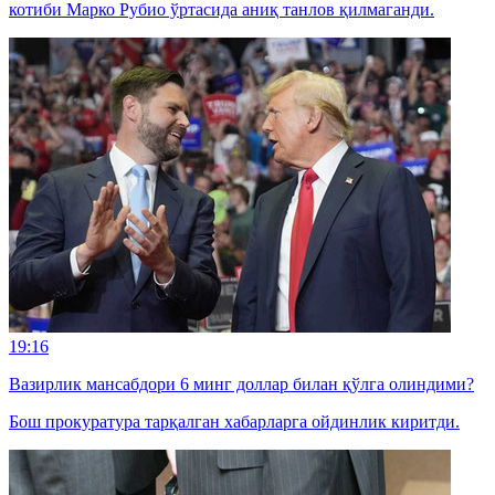
котиби Марко Рубио ўртасида аниқ танлов қилмаганди.
19:16
Вазирлик мансабдори 6 минг доллар билан қўлга олиндими?
Бош прокуратура тарқалган хабарларга ойдинлик киритди.