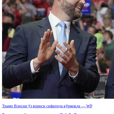
Трамп Вэнсни ўз вориси сифатида кўрмоқда — WP