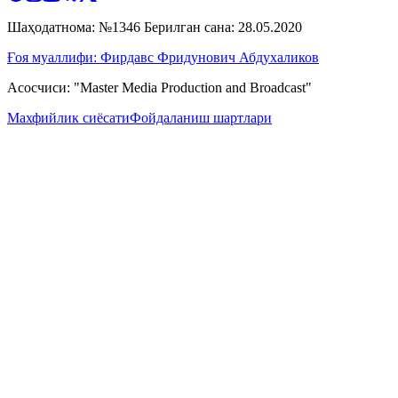
Шаҳодатнома: №1346 Берилган сана: 28.05.2020
Ғоя муаллифи: Фирдавс Фридунович Абдухаликов
Асосчиси: "Master Media Production and Broadcast"
Махфийлик сиёсати
Фойдаланиш шартлари