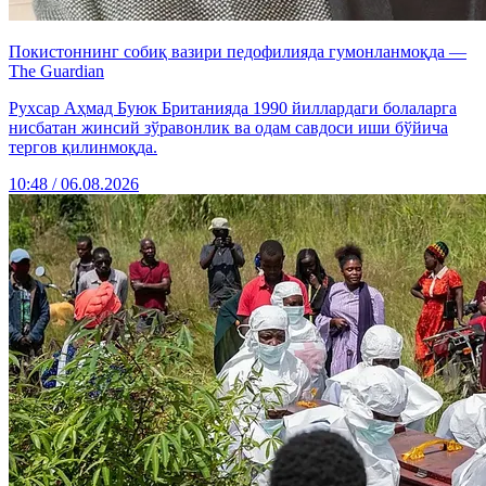
Покистоннинг собиқ вазири педофилияда гумонланмоқда —
The Guardian
Рухсар Аҳмад Буюк Британияда 1990 йиллардаги болаларга
нисбатан жинсий зўравонлик ва одам савдоси иши бўйича
тергов қилинмоқда.
10:48 / 06.08.2026