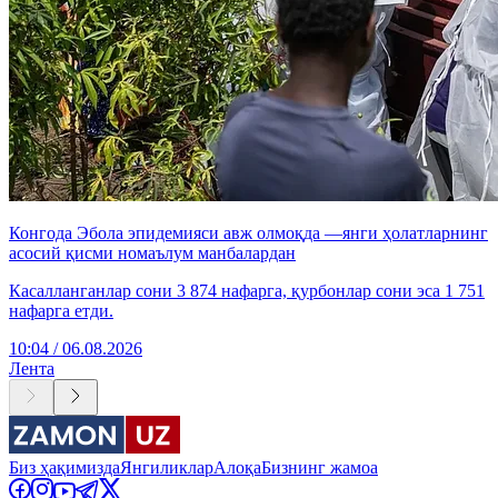
Конгода Эбола эпидемияси авж олмоқда —янги ҳолатларнинг
асосий қисми номаълум манбалардан
Касалланганлар сони 3 874 нафарга, қурбонлар сони эса 1 751
нафарга етди.
10:04 / 06.08.2026
Лента
Биз ҳақимизда
Янгиликлар
Алоқа
Бизнинг жамоа