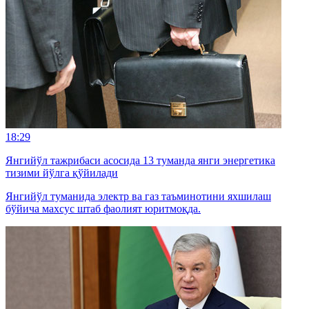
18:29
Янгийўл тажрибаси асосида 13 туманда янги энергетика
тизими йўлга қўйилади
Янгийўл туманида электр ва газ таъминотини яхшилаш
бўйича махсус штаб фаолият юритмоқда.