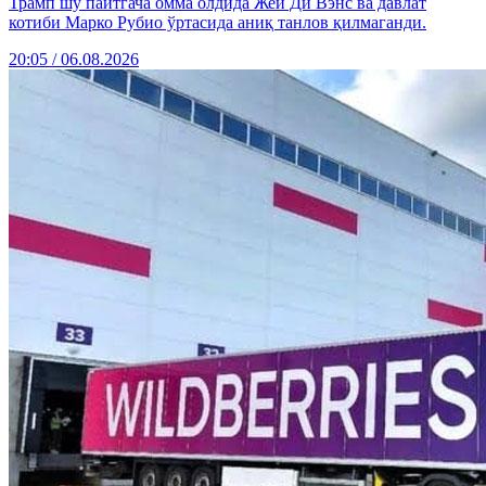
Трамп шу пайтгача омма олдида Жей Ди Вэнс ва давлат
котиби Марко Рубио ўртасида аниқ танлов қилмаганди.
20:05 / 06.08.2026