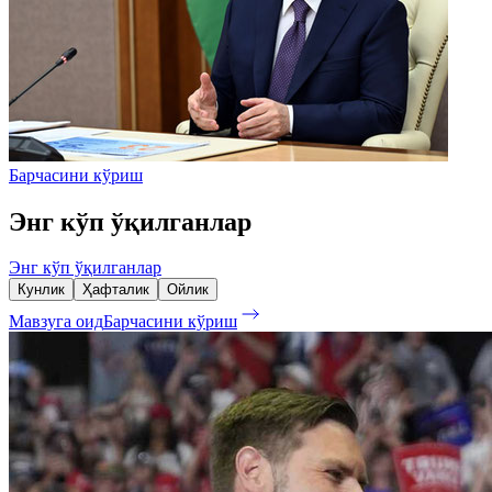
Барчасини кўриш
Энг кўп ўқилганлар
Энг кўп ўқилганлар
Кунлик
Ҳафталик
Ойлик
Мавзуга оид
Барчасини кўриш