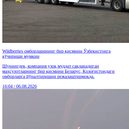
Wildberries омборларининг бир қисмини Ўзбекистонга
кўчириши мумкин
Шунингдек, компания узоқ муддат сақланадиган
маҳсулотларнинг бир қисмини Беларус, Қозоғистондаги
омборларга йўналтиришни режалаштирмоқда.
16:04 / 06.08.2026