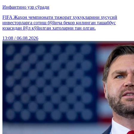
Инфантино узр сўради
FIFA Жаҳон чемпионати тижорат ҳуқуқларини хусусий
инвесторларга сотиш бўйича бекор қилинган ташаббус
юзасидан йўл қўйилган хатоларни тан олган.
13:08 / 06.08.2026