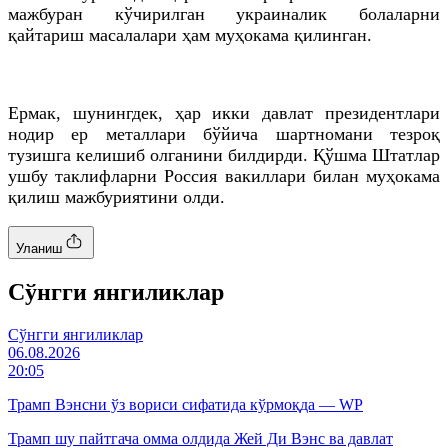
мажбуран кўчирилган украиналик болаларни
қайтариш масалалари ҳам муҳокама қилинган.
Ермак, шунингдек, ҳар икки давлат президентлари
нодир ер металлари бўйича шартномани тезроқ
тузишга келишиб олганини билдирди. Қўшма Штатлар
ушбу таклифларни Россия вакиллари билан муҳокама
қилиш мажбуриятини олди.
Уланиш
Cўнгги янгиликлар
Cўнгги янгиликлар
06.08.2026
20:05
Трамп Вэнсни ўз вориси сифатида кўрмоқда — WP
Трамп шу пайтгача омма олдида Жей Ди Вэнс ва давлат