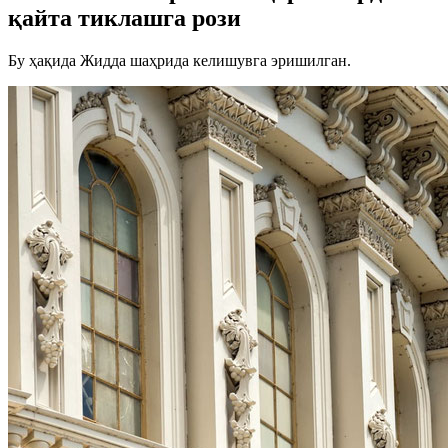
қайта тиклашга рози
Бу ҳақида Жидда шаҳрида келишувга эришилган.