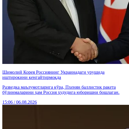
Шимолий Корея Россиянинг Украинадаги урушида
иштирокини кенгайтирмоқда
Разведка маълумотларига кўра, Пхенян баллистик ракета
бўлинмаларини ҳам Россия ҳудудига юборишни бошлаган.
15:06 / 06.08.2026