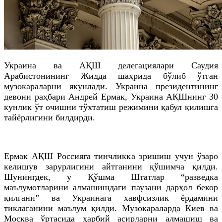
Украина ва АҚШ делегациялари Саудия
Арабистонининг Жидда шаҳрида бўлиб ўтган
музокараларни якунлади. Украина президентининг
девони раҳбари Андрей Ермак, Украина АҚШнинг 30
кунлик ўт очишни тўхтатиш режимини қабул қилишга
тайёрлигини билдирди.
Ермак АҚШ Россияга тинчликка эришиш учун ўзаро
келишув зарурлигини айтганини қўшимча қилди.
Шунингдек, у Қўшма Штатлар “разведка
маълумотларини алмашишдаги паузани дарҳол бекор
қилгани” ва Украинага хавфсизлик ёрдамини
тиклаганини маълум қилди. Музокараларда Киев ва
Москва ўртасида ҳарбий асирларни алмашиш ва