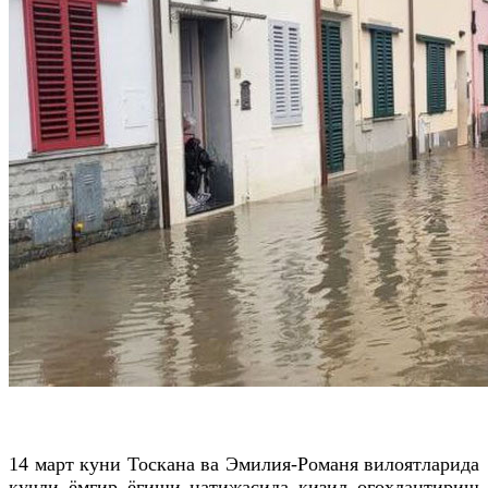
14 март куни Тоскана ва Эмилия-Романя вилоятларида
кучли ёмғир ёғиши натижасида қизил огоҳлантириш