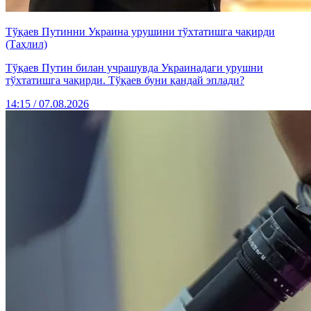
Тўқаев Путинни Украина урушини тўхтатишга чақирди
(Таҳлил)
Тўқаев Путин билан учрашувда Украинадаги урушни
тўхтатишга чақирди. Тўқаев буни қандай эплади?
14:15 / 07.08.2026