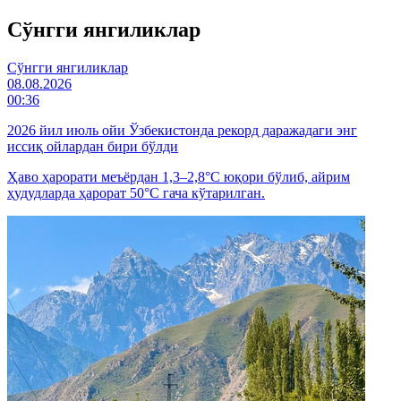
Cўнгги янгиликлар
Cўнгги янгиликлар
08.08.2026
00:36
2026 йил июль ойи Ўзбекистонда рекорд даражадаги энг
иссиқ ойлардан бири бўлди
Ҳаво ҳарорати меъёрдан 1,3–2,8°C юқори бўлиб, айрим
ҳудудларда ҳарорат 50°C гача кўтарилган.