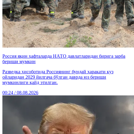
Россия яқин ҳафталарда НАТО давлатларидан бирига зарба
бериши мумкин
Разведка ҳисоботида Россиянинг бундай ҳаракати куз
ойларидан 2029 йилгача бўлган даврда юз бериши
мумкинлиги қайд этилган.
00:24 / 08.08.2026