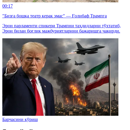
00:17
"Бизга бошқа театр керак эмас" — Ғолибаф Трампга
Эрон парламенти спикери Трампни таҳдидларни тўхтатиб,
Эрон билан боғлиқ мажбуриятларини бажаришга чақирди.
Барчасини кўриш