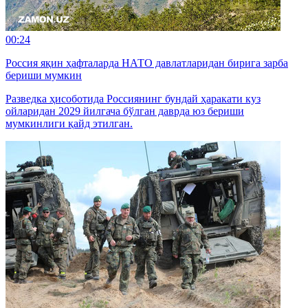
00:24
Россия яқин ҳафталарда НАТО давлатларидан бирига зарба
бериши мумкин
Разведка ҳисоботида Россиянинг бундай ҳаракати куз
ойларидан 2029 йилгача бўлган даврда юз бериши
мумкинлиги қайд этилган.