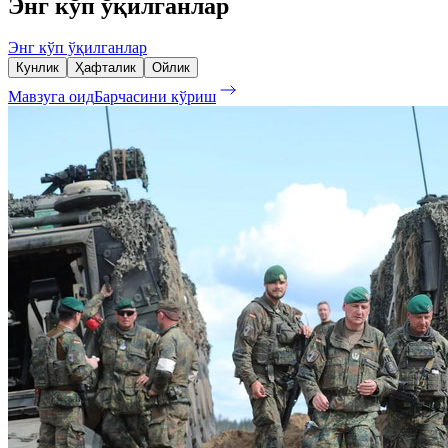
Энг кўп ўқилганлар
Энг кўп ўқилганлар
Кунлик
Ҳафталик
Ойлик
Мавзуга оид
Барчасини кўриш