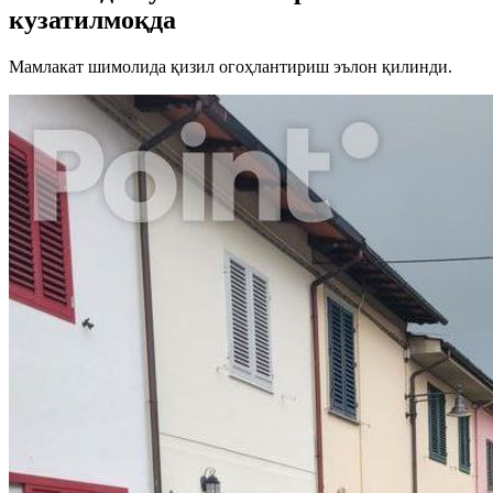
кузатилмоқда
Мамлакат шимолида қизил огоҳлантириш эълон қилинди.