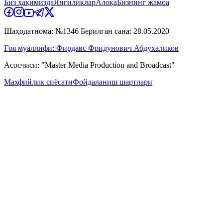
Биз ҳақимизда
Янгиликлар
Алоқа
Бизнинг жамоа
Шаҳодатнома: №1346 Берилган сана: 28.05.2020
Ғоя муаллифи: Фирдавс Фридунович Абдухаликов
Асосчиси: "Master Media Production and Broadcast"
Махфийлик сиёсати
Фойдаланиш шартлари