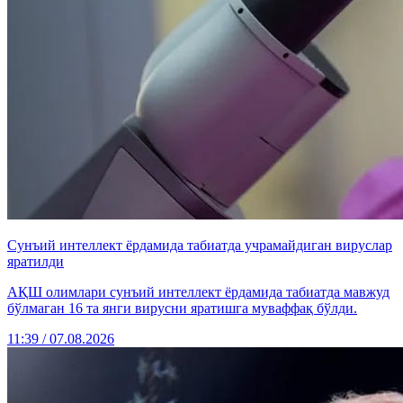
Сунъий интеллект ёрдамида табиатда учрамайдиган вируслар
яратилди
АҚШ олимлари сунъий интеллект ёрдамида табиатда мавжуд
бўлмаган 16 та янги вирусни яратишга муваффақ бўлди.
11:39 / 07.08.2026