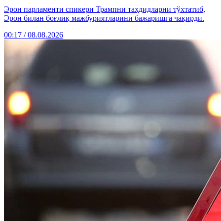
Эрон парламенти спикери Трампни таҳдидларни тўхтатиб,
Эрон билан боғлиқ мажбуриятларини бажаришга чақирди.
00:17 / 08.08.2026