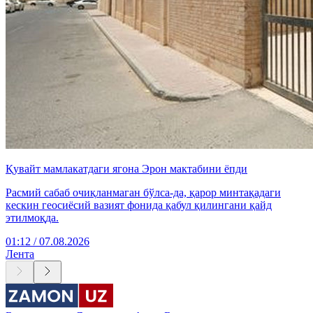
Қувайт мамлакатдаги ягона Эрон мактабини ёпди
Расмий сабаб очиқланмаган бўлса-да, қарор минтақадаги
кескин геосиёсий вазият фонида қабул қилингани қайд
этилмоқда.
01:12 / 07.08.2026
Лента