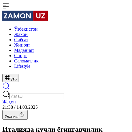
Ўзбекистон
Жаҳон
Сиёсат
Жиноят
Маданият
Спорт
Cаломатлик
Lifestyle
ўзб
Жаҳон
21:38 / 14.03.2025
Уланиш
Италияда кучли ёғингарчилик