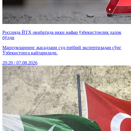
Россияда ЙТҲ оқибатида икки нафар ўзбекистонлик ҳалок
бўлди
Марҳумларнинг жасадлари суд-тиббий экспертизадан сўнг
Ўзбекистонга қайтарилади.
20:20 / 07.08.2026