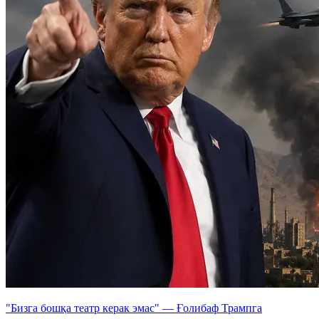
"Бизга бошқа театр керак эмас" — Ғолибаф Трампга