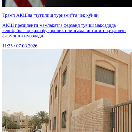
Трамп АҚШда “туғилиш туризми”га чек қўйди
АҚШ президенти мамлакатга фарзанд туғиш мақсадида
келиб, бола орқали фуқаролик олиш амалиётини тақиқловчи
фармонни имзолади.
11:25 / 07.08.2026