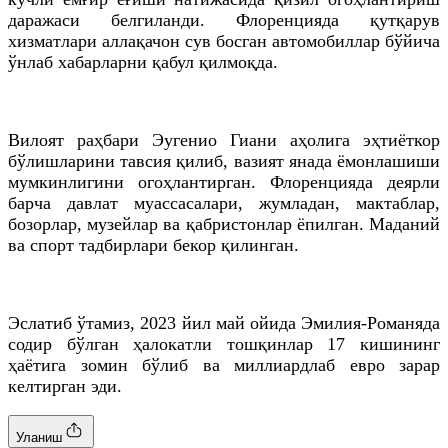
даражаси белгиланди. Флоренцияда қутқарув
хизматлари аллақачон сув босган автомобиллар бўйича
ўнлаб хабарларни қабул қилмоқда.
Вилоят раҳбари Эугенио Гиани аҳолига эҳтиёткор
бўлишларини тавсия қилиб, вазият янада ёмонлашиши
мумкинлигини огоҳлантирган. Флоренцияда деярли
барча давлат муассасалари, жумладан, мактаблар,
бозорлар, музейлар ва қабристонлар ёпилган. Маданий
ва спорт тадбирлари бекор қилинган.
Эслатиб ўтамиз, 2023 йил май ойида Эмилия-Романяда
содир бўлган ҳалокатли тошқинлар 17 кишининг
ҳаётига зомин бўлиб ва миллиардлаб евро зарар
келтирган эди.
Уланиш