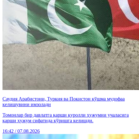
Саудия Арабистони, Туркия ва Покистон қўшма мудофаа
келишувини имзолади
Томонлар бир давлатга қарши қуролли ҳужумни учаласига
қарши ҳужум сифатида кўришга келишди.
16:42 / 07.08.2026