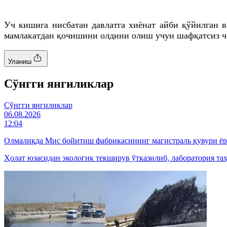
Уч кишига нисбатан давлатга хиёнат айби қўйилган 
мамлакатдан қочишини олдини олиш учун шафқатсиз ч
Уланиш
Cўнгги янгиликлар
Cўнгги янгиликлар
06.08.2026
12:04
Олмалиқда Мис бойитиш фабрикасининг магистраль қувури ё
Ҳолат юзасидан экологик текширув ўтказилиб, лаборатория та