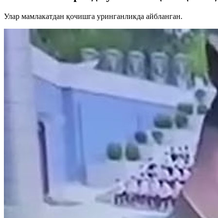
Улар мамлакатдан қочишга уринганликда айбланган.