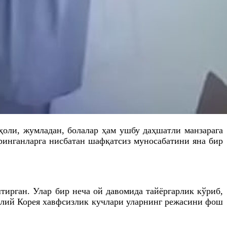
оли, жумладан, болалар ҳам ушбу даҳшатли манзарага
ринганларга нисбатан шафқатсиз муносабатини яна бир
рган. Улар бир неча ой давомида тайёргарлик кўриб,
лий Корея хавфсизлик кучлари уларнинг режасини фош