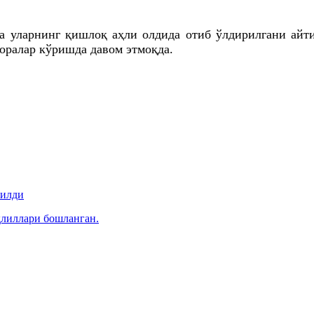
ва уларнинг қишлоқ аҳли олдида отиб ўлдирилгани ай
оралар кўришда давом этмоқда.
рилди
ҳлиллари бошланган.