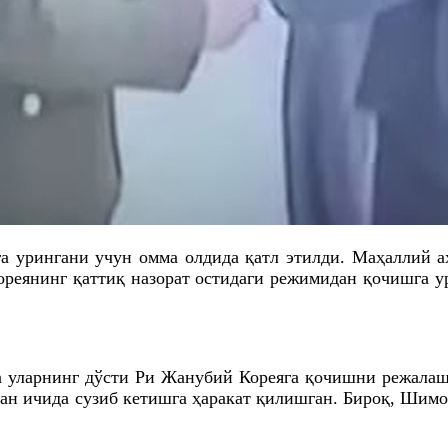
 урингани учун омма олдида қатл этилди. Маҳаллий аҳ
реянинг қаттиқ назорат остидаги режимидан қочишга у
а уларнинг дўсти
Ри
Жанубий Кореяга қочишни режалашти
ман ичида
сузиб
кетишга ҳаракат қилишган. Бироқ, Шимо