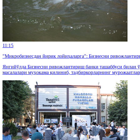
11:15
"Микробизнесдан йирик лойиҳаларга": Бизнесни ривожлантир
Янгийўлда Бизнесни ривожлантириш банки ташаббуси билан ўт
масалалари муҳокама қилиниб, тадбиркорларнинг мурожаатлар