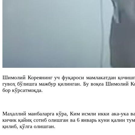
Шимолий Кореянинг уч фуқароси мамлакатдан қочишга
гувоҳ бўлишга мажбур қилинган. Бу воқеа Шимолий Ко
бор кўрсатмоқда.
Маҳаллий манбаларга кўра, Ким исмли икки ака-ука в
кичик қайиқ сотиб олишган ва 6 январь куни қалин ту
қилиб, қўлга олишган.