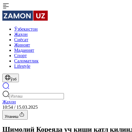
Ўзбекистон
Жаҳон
Сиёсат
Жиноят
Маданият
Спорт
Cаломатлик
Lifestyle
ўзб
Жаҳон
10:54 / 15.03.2025
Уланиш
Шимолий Кореяда уч киши қатл қилин