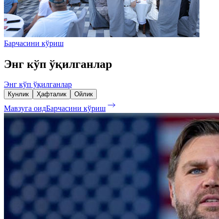
Барчасини кўриш
Энг кўп ўқилганлар
Энг кўп ўқилганлар
Кунлик
Ҳафталик
Ойлик
Мавзуга оид
Барчасини кўриш