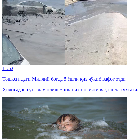
11:52
Тошкентдаги Миллий боғда 5 ёшли қиз чўкиб вафот этди
Ҳодисадан сўнг дам олиш маскани фаолияти вақтинча тўхтатил