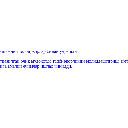
иш банки тадбиркорлар билан учрашди
казилган очиқ мулоқотда тадбиркорликни молиялаштириш, имти
ига амалий ечимлар ишлаб чиқилди.