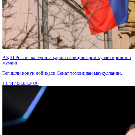
АҚШ Россия ва Эронга қарши санкцияларни кучайтирилиши
мумкин
Тегишли қонун лойиҳаси Сенат томонидан маъқулланди.
13:44 / 08.08.2026