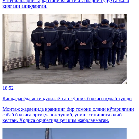
материалларни тарқатгани ва янги аъзоларни гуруҳга жалб
қилгани аниқланган.
18:52
Қашқадарёда янги қурилаётган кўприк балкаси қулаб тушди
Монтаж жараёнида краннинг бир томони олдин кўтарилгани
сабаб балкага ортиқча юк тушиб, унинг синишига олиб
келган. Ҳодиса оқибатида ҳеч ким жабрланмаган.