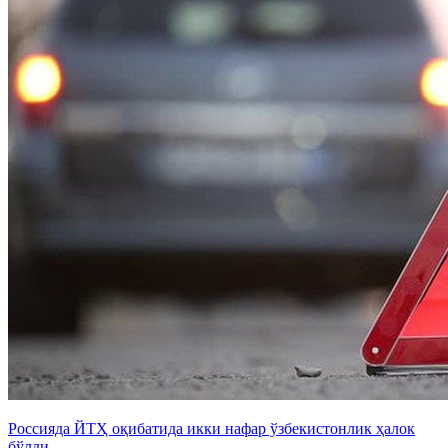
Россияда ЙТҲ оқибатида икки нафар ўзбекистонлик ҳалок
бўлди