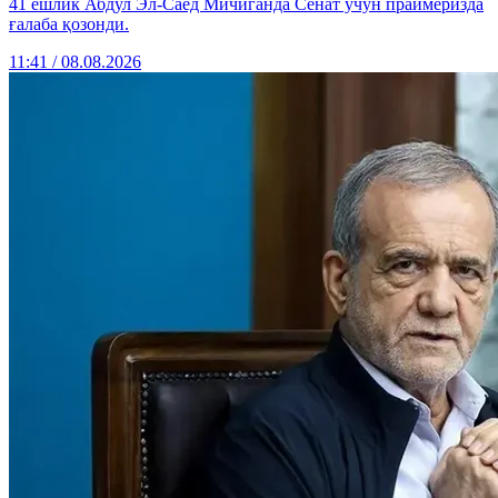
41 ёшлик Абдул Эл-Саед Мичиганда Сенат учун праймеризда
ғалаба қозонди.
11:41 / 08.08.2026