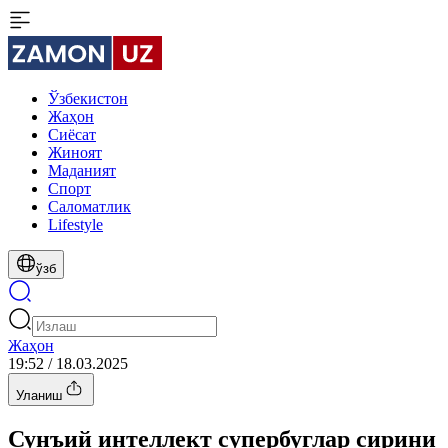
Ўзбекистон
Жаҳон
Сиёсат
Жиноят
Маданият
Спорт
Cаломатлик
Lifestyle
ўзб
Жаҳон
19:52 / 18.03.2025
Уланиш
Сунъий интеллект супербуглар сирини