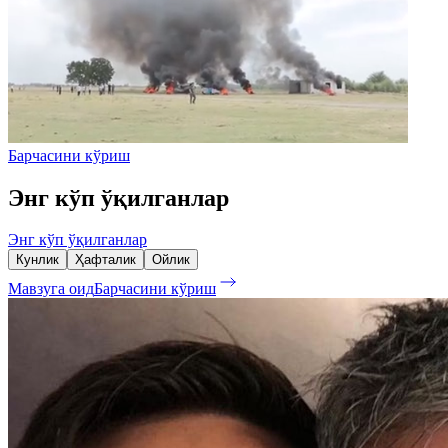
Барчасини кўриш
Энг кўп ўқилганлар
Энг кўп ўқилганлар
Кунлик
Ҳафталик
Ойлик
Мавзуга оид
Барчасини кўриш