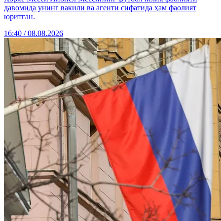
давомида унинг вакили ва агенти сифатида ҳам фаолият
юритган.
16:40 / 08.08.2026