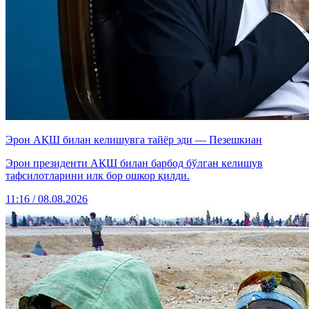
Эрон АҚШ билан келишувга тайёр эди — Пезешкиан
Эрон президенти АҚШ билан барбод бўлган келишув
тафсилотларини илк бор ошкор қилди.
11:16 / 08.08.2026