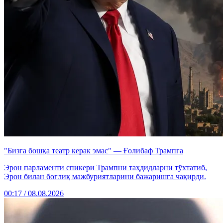
"Бизга бошқа театр керак эмас" — Ғолибаф Трампга
Эрон парламенти спикери Трампни таҳдидларни тўхтатиб,
Эрон билан боғлиқ мажбуриятларини бажаришга чақирди.
00:17 / 08.08.2026