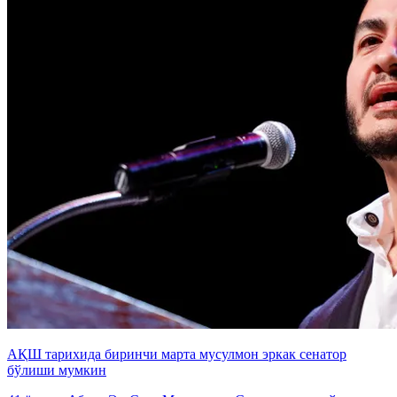
АҚШ тарихида биринчи марта мусулмон эркак сенатор
бўлиши мумкин