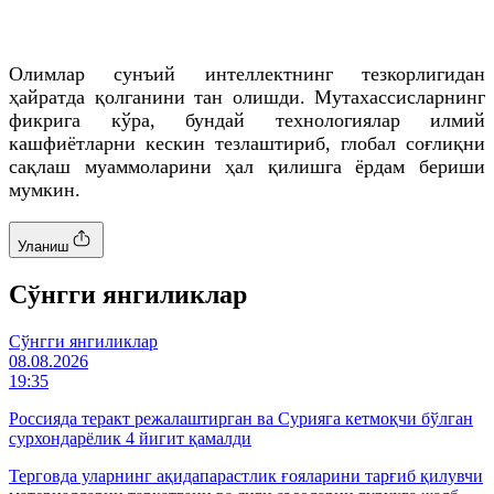
Олимлар сунъий интеллектнинг тезкорлигидан
ҳайратда қолганини тан олишди. Мутахассисларнинг
фикрига кўра, бундай технологиялар илмий
кашфиётларни кескин тезлаштириб, глобал соғлиқни
сақлаш муаммоларини ҳал қилишга ёрдам бериши
мумкин.
Уланиш
Cўнгги янгиликлар
Cўнгги янгиликлар
08.08.2026
19:35
Россияда теракт режалаштирган ва Сурияга кетмоқчи бўлган
сурхондарёлик 4 йигит қамалди
Терговда уларнинг ақидапарастлик ғояларини тарғиб қилувчи