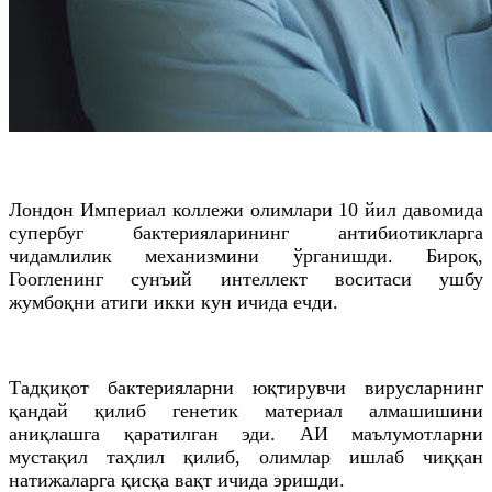
Лондон Империал коллежи олимлари 10 йил давомида
супербуг бактерияларининг антибиотикларга
чидамлилик механизмини ўрганишди. Бироқ,
Гоогленинг сунъий интеллект воситаси ушбу
жумбоқни атиги икки кун ичида ечди.
Тадқиқот бактерияларни юқтирувчи вирусларнинг
қандай қилиб генетик материал алмашишини
аниқлашга қаратилган эди. АИ маълумотларни
мустақил таҳлил қилиб, олимлар ишлаб чиққан
натижаларга қисқа вақт ичида эришди.