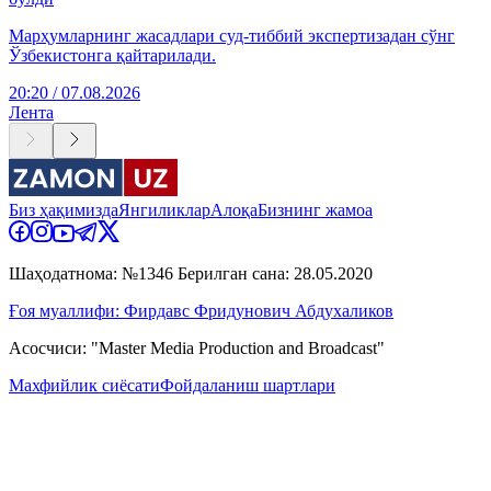
Марҳумларнинг жасадлари суд-тиббий экспертизадан сўнг
Ўзбекистонга қайтарилади.
20:20 / 07.08.2026
Лента
Биз ҳақимизда
Янгиликлар
Алоқа
Бизнинг жамоа
Шаҳодатнома: №1346 Берилган сана: 28.05.2020
Ғоя муаллифи: Фирдавс Фридунович Абдухаликов
Асосчиси: "Master Media Production and Broadcast"
Махфийлик сиёсати
Фойдаланиш шартлари