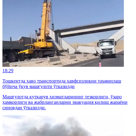
18:29
Тошкентда ҳаво транспортида хавфсизликни таъминлаш
бўйича ўқув машғулоти ўтказилди
Машғулотда қутқарув хизматларининг тезкорлиги, ўзаро
ҳамкорлиги ва жабрланганларни эвакуация қилиш жараёни
синовдан ўтказилди.