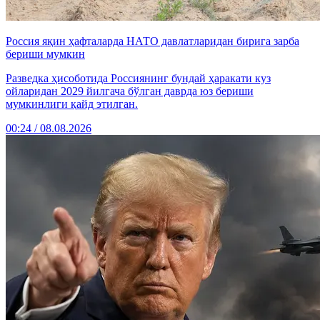
Россия яқин ҳафталарда НАТО давлатларидан бирига зарба
бериши мумкин
Разведка ҳисоботида Россиянинг бундай ҳаракати куз
ойларидан 2029 йилгача бўлган даврда юз бериши
мумкинлиги қайд этилган.
00:24 / 08.08.2026