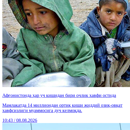
Афғонистонда ҳар уч кишидан бири очлик хавфи остида
Мамлакатда 14 миллиондан ортиқ киши жиддий озиқ-овқат
хавфсизлиги муаммосига дуч келмоқда.
10:43 / 08.08.2026