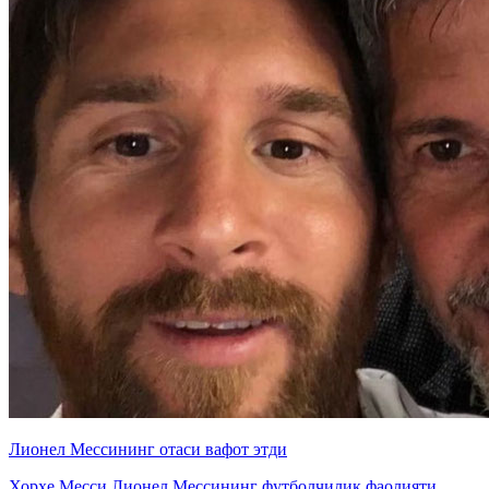
Лионел Мессининг отаси вафот этди
Хорхе Месси Лионел Мессининг футболчилик фаолияти