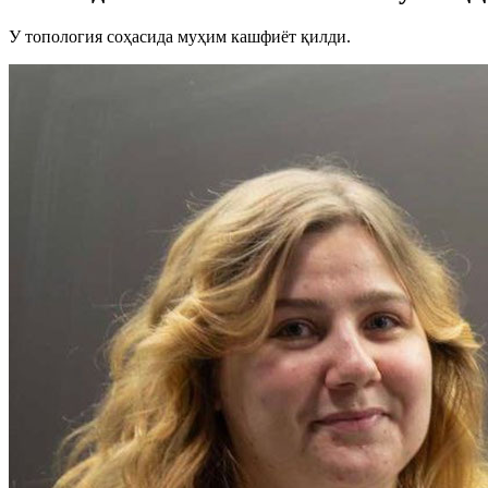
У топология соҳасида муҳим кашфиёт қилди.