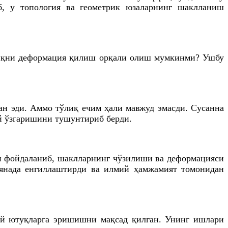
б, у топология ва геометрик юзаларнинг шаклланиш
шлиқни деформация қилиш орқали олиш мумкинми? Ушбу
ан эди. Аммо тўлиқ ечим ҳали мавжуд эмасди. Сусанна
ай ўзгаришини тушунтириб берди.
н фойдаланиб, шаклларнинг чўзилиши ва деформацияси
янада енгиллаштирди ва илмий ҳамжамият томонидан
мий ютуқларга эришишни мақсад қилган. Унинг ишлари