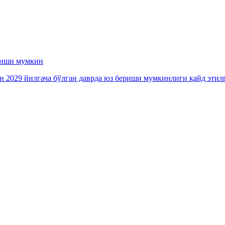
ериши мумкин
ан 2029 йилгача бўлган даврда юз бериши мумкинлиги қайд этил