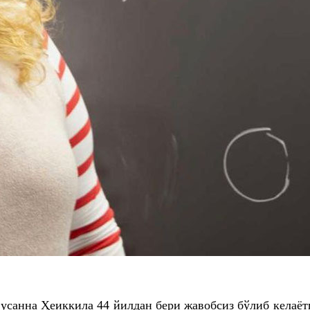
санна Ҳеиккила 44 йилдан бери жавобсиз бўлиб келаё