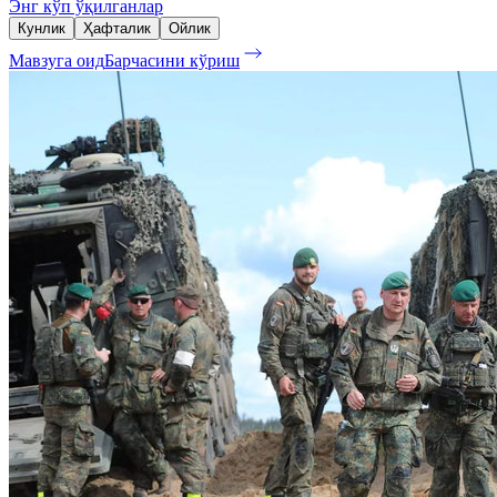
Энг кўп ўқилганлар
Кунлик
Ҳафталик
Ойлик
Мавзуга оид
Барчасини кўриш