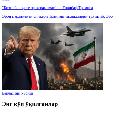
"Бизга бошқа театр керак эмас" — Ғолибаф Трампга
Эрон парламенти спикери Трампни таҳдидларни тўхтатиб, Эро
Барчасини кўриш
Энг кўп ўқилганлар