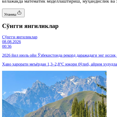
келажакда математик моделлаштириш, муҳандислик ва 
Уланиш
Cўнгги янгиликлар
Cўнгги янгиликлар
08.08.2026
00:36
2026 йил июль ойи Ўзбекистонда рекорд даражадаги энг иссиқ
Ҳаво ҳарорати меъёрдан 1,3–2,8°C юқори бўлиб, айрим ҳудудла