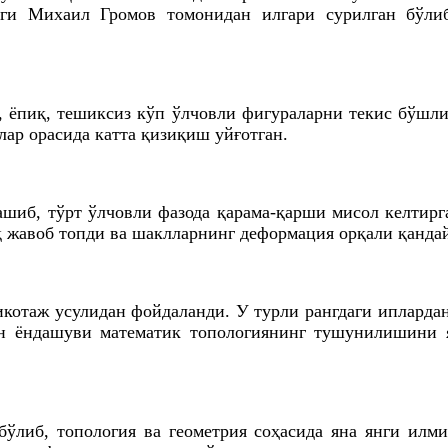
ги Михаил Громов томонидан илгари сурилган бўли
иқ, ёпиқ, тешиксиз кўп ўлчовли фигураларни текис бў
лар орасида катта қизиқиш уйғотган.
ашиб, тўрт ўлчовли фазода қарама-қарши мисол келтирг
иқ жавоб топди ва шаклларнинг деформация орқали қанд
котаж усулидан фойдаланди. У турли рангдаги ипларда
он ёндашуви математик топологиянинг тушунилишини 
ўлиб, топология ва геометрия соҳасида яна янги ил