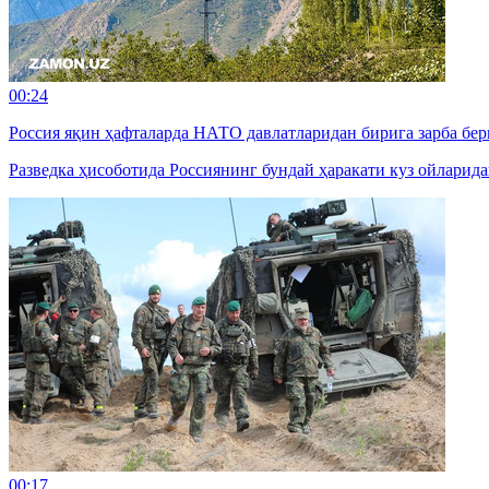
00:24
Россия яқин ҳафталарда НАТО давлатларидан бирига зарба б
Разведка ҳисоботида Россиянинг бундай ҳаракати куз ойларид
00:17