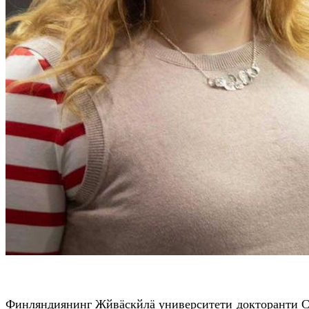
Финляндиянинг Жйвäскйлä университети докторанти Су