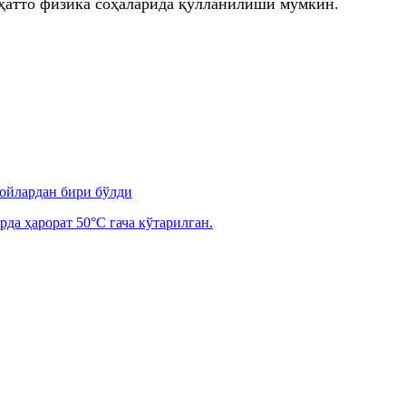
ҳатто физика соҳаларида қўлланилиши мумкин.
 ойлардан бири бўлди
рда ҳарорат 50°C гача кўтарилган.