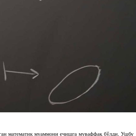
тган математик муаммони ечишга муваффақ бўлди. Ушбу