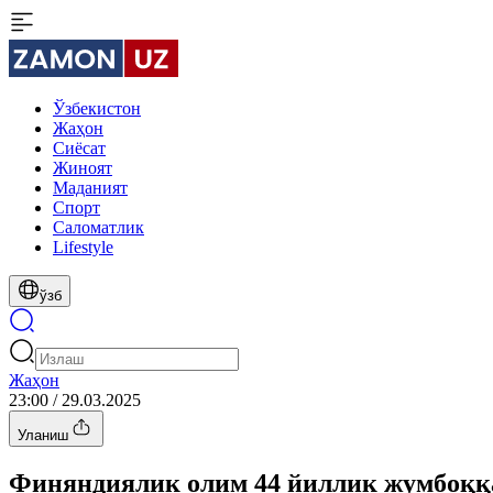
Ўзбекистон
Жаҳон
Сиёсат
Жиноят
Маданият
Спорт
Cаломатлик
Lifestyle
ўзб
Жаҳон
23:00 / 29.03.2025
Уланиш
Финяндиялик олим 44 йиллик жумбоққ