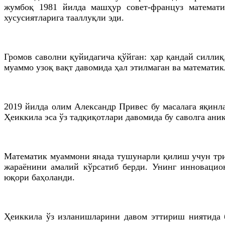
жумбоқ 1981 йилда машҳур совет-француз математи
хусусиятларига тааллуқли эди.
Громов саволни қуйидагича қўйган: ҳар қандай силл
муаммо узоқ вақт давомида ҳал этилмаган ва математик
2019 йилда олим Александр Привес бу масалага яқинл
Ҳеиккила эса ўз тадқиқотлари давомида бу саволга ан
Математик муаммони янада тушунарли қилиш учун три
жараёнини амалий кўрсатиб берди. Унинг инноваци
юқори баҳоланди.
Ҳеиккила ўз изланишларини давом эттириш ниятида б