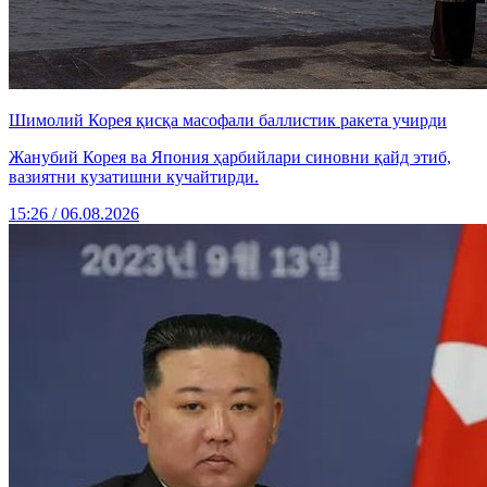
Шимолий Корея қисқа масофали баллистик ракета учирди
Жанубий Корея ва Япония ҳарбийлари синовни қайд этиб,
вазиятни кузатишни кучайтирди.
15:26 / 06.08.2026