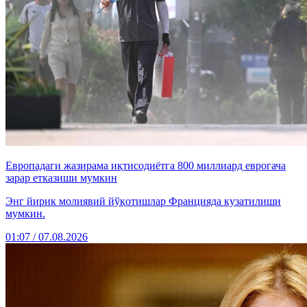
Европадаги жазирама иқтисодиётга 800 миллиард еврогача
зарар етказиши мумкин
Энг йирик молиявий йўқотишлар Францияда кузатилиши
мумкин.
01:07 / 07.08.2026