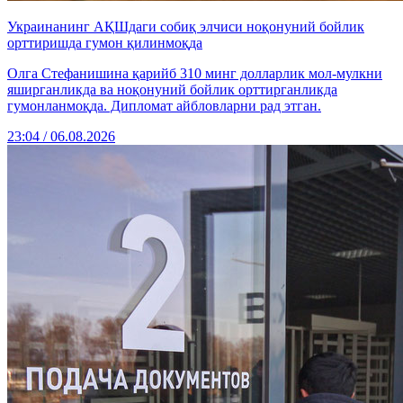
Украинанинг АҚШдаги собиқ элчиси ноқонуний бойлик
орттиришда гумон қилинмоқда
Олга Стефанишина қарийб 310 минг долларлик мол-мулкни
яширганликда ва ноқонуний бойлик орттирганликда
гумонланмоқда. Дипломат айбловларни рад этган.
23:04 / 06.08.2026