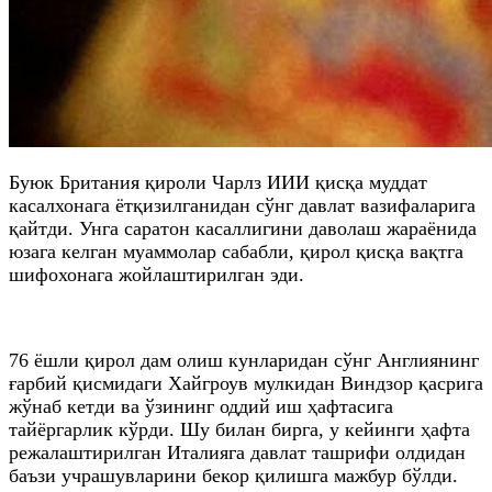
Буюк Британия қироли Чарлз ИИИ қисқа муддат
касалхонага ётқизилганидан сўнг давлат вазифаларига
қайтди. Унга саратон касаллигини даволаш жараёнида
юзага келган муаммолар сабабли, қирол қисқа вақтга
шифохонага жойлаштирилган эди.
76 ёшли қирол дам олиш кунларидан сўнг Англиянинг
ғарбий қисмидаги Хайгроув мулкидан Виндзор қасрига
жўнаб кетди ва ўзининг оддий иш ҳафтасига
тайёргарлик кўрди. Шу билан бирга, у кейинги ҳафта
режалаштирилган Италияга давлат ташрифи олдидан
баъзи учрашувларини бекор қилишга мажбур бўлди.