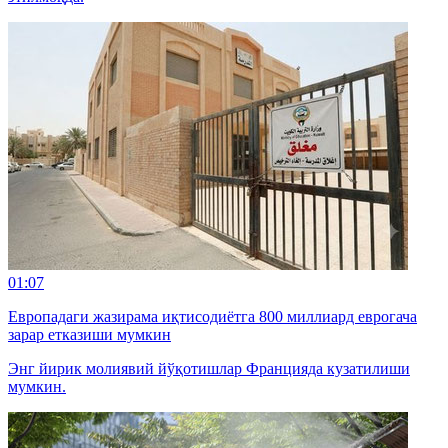
01:07
Европадаги жазирама иқтисодиётга 800 миллиард еврогача
зарар етказиши мумкин
Энг йирик молиявий йўқотишлар Францияда кузатилиши
мумкин.