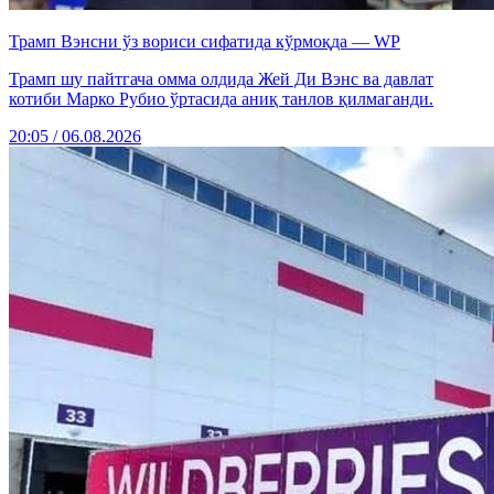
Трамп Вэнсни ўз вориси сифатида кўрмоқда — WP
Трамп шу пайтгача омма олдида Жей Ди Вэнс ва давлат
котиби Марко Рубио ўртасида аниқ танлов қилмаганди.
20:05 / 06.08.2026