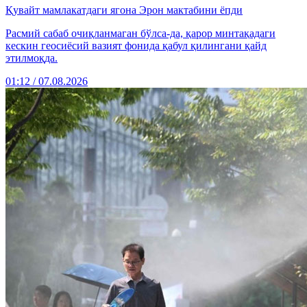
Қувайт мамлакатдаги ягона Эрон мактабини ёпди
Расмий сабаб очиқланмаган бўлса-да, қарор минтақадаги
кескин геосиёсий вазият фонида қабул қилингани қайд
этилмоқда.
01:12 / 07.08.2026