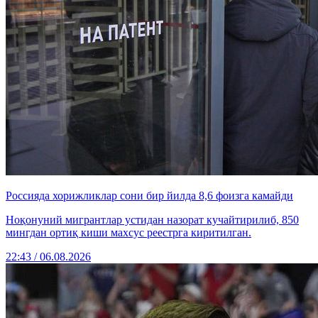
Россияда хорижликлар сони бир йилда 8,6 фоизга камайди
Ноқонуний мигрантлар устидан назорат кучайтирилиб, 850
мингдан ортиқ киши махсус реестрга киритилган.
22:43 / 06.08.2026