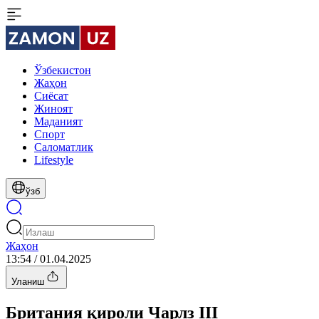
Ўзбекистон
Жаҳон
Сиёсат
Жиноят
Маданият
Спорт
Cаломатлик
Lifestyle
ўзб
Жаҳон
13:54 / 01.04.2025
Уланиш
Британия қироли Чарлз III