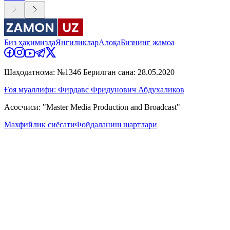
Биз ҳақимизда
Янгиликлар
Алоқа
Бизнинг жамоа
Шаҳодатнома: №1346 Берилган сана: 28.05.2020
Ғоя муаллифи: Фирдавс Фридунович Абдухаликов
Асосчиси: "Master Media Production and Broadcast"
Махфийлик сиёсати
Фойдаланиш шартлари