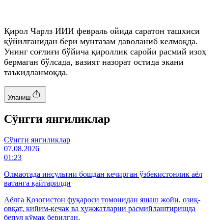
Қирол Чарлз ИИИ февраль ойида саратон ташхиси
қўйилганидан бери мунтазам даволаниб келмоқда.
Унинг соғлиғи бўйича қироллик саройи расмий изоҳ
бермаган бўлсада, вазият назорат остида экани
таъкидланмоқда.
Уланиш
Cўнгги янгиликлар
Cўнгги янгиликлар
07.08.2026
01:23
Олмаотада инсультни бошдан кечирган ўзбекистонлик аёл
ватанга қайтарилди
Аёлга Қозоғистон фуқароси томонидан яшаш жойи, озиқ-
овқат, кийим-кечак ва ҳужжатларни расмийлаштиришда
бепул кўмак берилган.