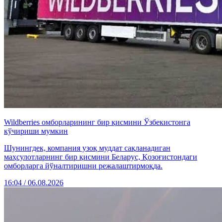
Wildberries омборларининг бир қисмини Ўзбекистонга
кўчириши мумкин
Шунингдек, компания узоқ муддат сақланадиган
маҳсулотларнинг бир қисмини Беларус, Қозоғистондаги
омборларга йўналтиришни режалаштирмоқда.
16:04 / 06.08.2026