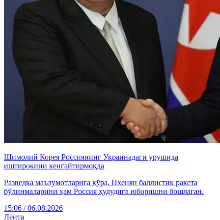
Шимолий Корея Россиянинг Украинадаги урушида
иштирокини кенгайтирмоқда
Разведка маълумотларига кўра, Пхенян баллистик ракета
бўлинмаларини ҳам Россия ҳудудига юборишни бошлаган.
15:06 / 06.08.2026
Лента