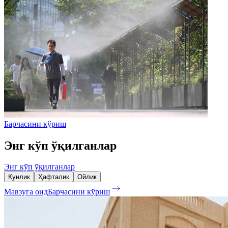
Барчасини кўриш
Энг кўп ўқилганлар
Энг кўп ўқилганлар
Кунлик
Ҳафталик
Ойлик
Мавзуга оид
Барчасини кўриш