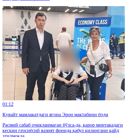
01:12
Қувайт мамлакатдаги ягона Эрон мактабини ёпди
Расмий сабаб очиқланмаган бўлса-да, қарор минтақадаги
кескин геосиёсий вазият фонида қабул қилингани қайд
этилмоқда.