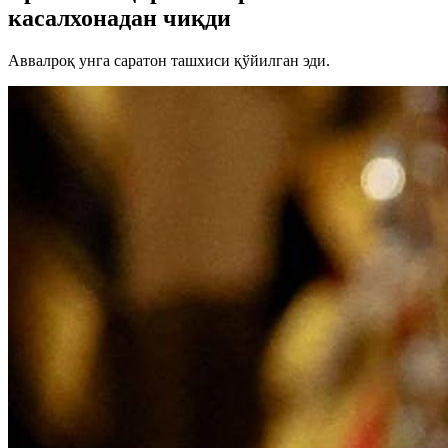
касалхонадан чиқди
Аввалроқ унга саратон ташхиси қўйилган эди.