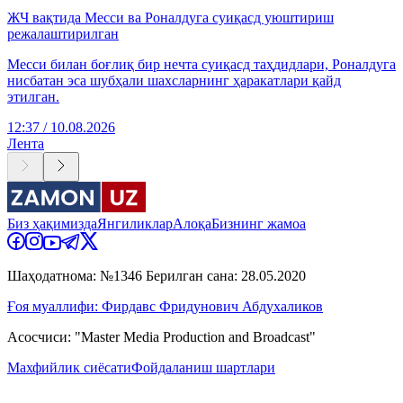
ЖЧ вақтида Месси ва Роналдуга суиқасд уюштириш
режалаштирилган
Месси билан боғлиқ бир нечта суиқасд таҳдидлари, Роналдуга
нисбатан эса шубҳали шахсларнинг ҳаракатлари қайд
этилган.
12:37 / 10.08.2026
Лента
Биз ҳақимизда
Янгиликлар
Алоқа
Бизнинг жамоа
Шаҳодатнома: №1346 Берилган сана: 28.05.2020
Ғоя муаллифи: Фирдавс Фридунович Абдухаликов
Асосчиси: "Master Media Production and Broadcast"
Махфийлик сиёсати
Фойдаланиш шартлари