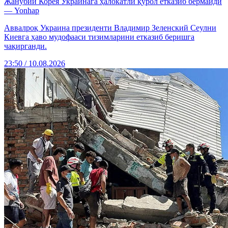
Жанубий Корея Украинага ҳалокатли қурол етказиб бермайди
— Yonhap
Аввалроқ Украина президенти Владимир Зеленский Сеулни
Киевга ҳаво мудофааси тизимларини етказиб беришга
чақирганди.
23:50 / 10.08.2026