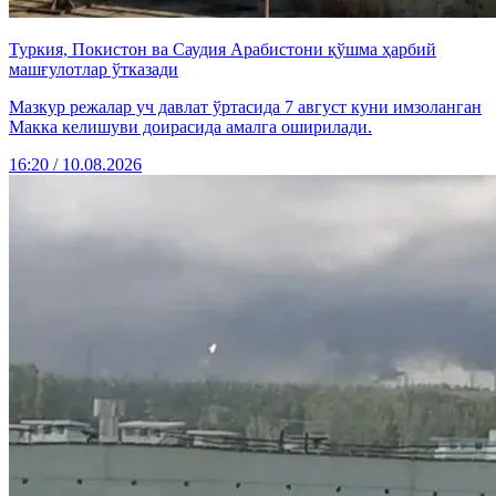
Туркия, Покистон ва Саудия Арабистони қўшма ҳарбий
машғулотлар ўтказади
Мазкур режалар уч давлат ўртасида 7 август куни имзоланган
Макка келишуви доирасида амалга оширилади.
16:20 / 10.08.2026