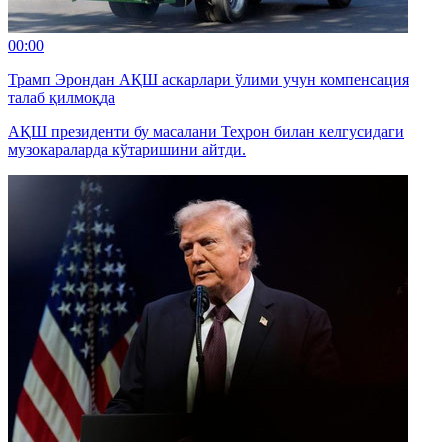
00:00
Трамп Эрондан АҚШ аскарлари ўлими учун компенсация
талаб қилмоқда
АҚШ президенти бу масалани Теҳрон билан келгусидаги
музокараларда кўтаришини айтди.