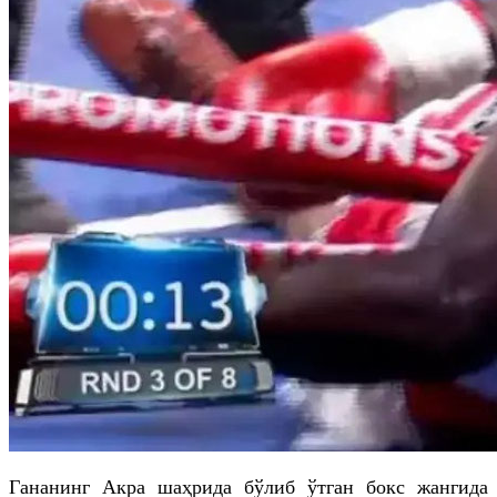
Гананинг Акра шаҳрида бўлиб ўтган бокс жангида