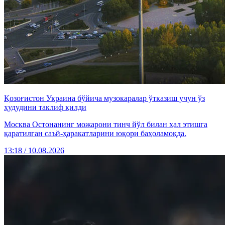
Қозоғистон Украина бўйича музокаралар ўтказиш учун ўз
ҳудудини таклиф қилди
Москва Остонанинг можарони тинч йўл билан ҳал этишга
қаратилган саъй-ҳаракатларини юқори баҳоламоқда.
13:18 / 10.08.2026