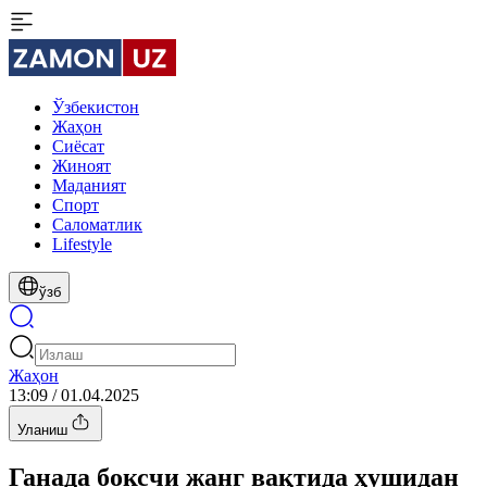
Ўзбекистон
Жаҳон
Сиёсат
Жиноят
Маданият
Спорт
Cаломатлик
Lifestyle
ўзб
Жаҳон
13:09 / 01.04.2025
Уланиш
Ганада боксчи жанг вақтида ҳушидан