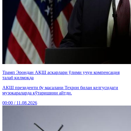
Трамп Эрондан АҚШ аскарлари ўлими учун компенсация
талаб қилмоқда
АҚШ президенти бу масалани Теҳрон билан келгусидаги
музокараларда кўтаришини айтди.
00:00 / 11.08.2026