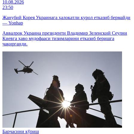
10.08.2026
23:50
Жанубий Корея Украинага ҳалокатли қурол етказиб бермайди
— Yonhap
Аввалроқ Украина президенти Владимир Зеленский Сеулни
Киевга ҳаво мудофааси тизимларини етказиб беришга
чақирганди.
Барчасини кўриш