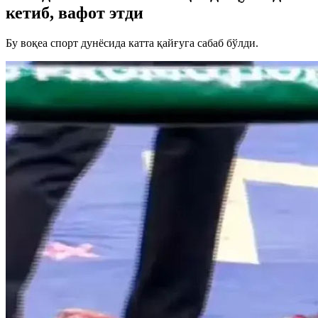
кетиб, вафот этди
Бу воқеа спорт дунёсида катта қайғуга сабаб бўлди.