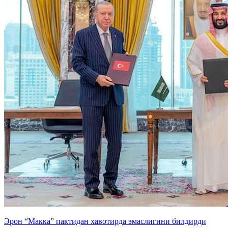
Эрон “Макка” пактидан хавотирда эмаслигини билдирди