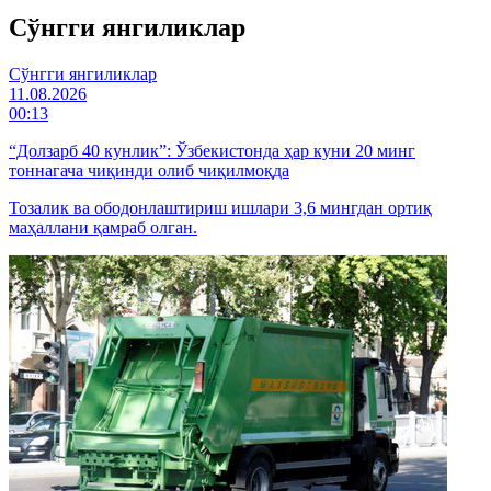
Cўнгги янгиликлар
Cўнгги янгиликлар
11.08.2026
00:13
“Долзарб 40 кунлик”: Ўзбекистонда ҳар куни 20 минг
тоннагача чиқинди олиб чиқилмоқда
Тозалик ва ободонлаштириш ишлари 3,6 мингдан ортиқ
маҳаллани қамраб олган.