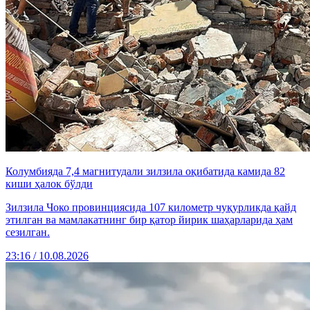
Колумбияда 7,4 магнитудали зилзила оқибатида камида 82
киши ҳалок бўлди
Зилзила Чоко провинциясида 107 километр чуқурликда қайд
этилган ва мамлакатнинг бир қатор йирик шаҳарларида ҳам
сезилган.
23:16 / 10.08.2026