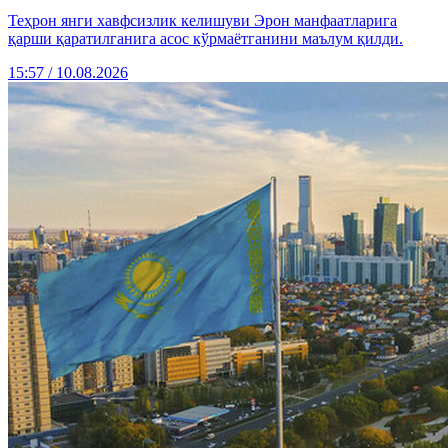
Теҳрон янги хавфсизлик келишуви Эрон манфаатларига
қарши қаратилганига асос кўрмаётганини маълум қилди.
15:57 / 10.08.2026