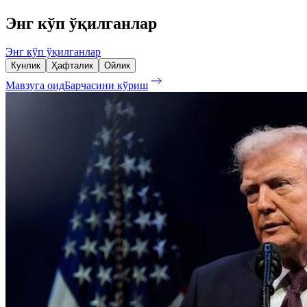
Энг кўп ўқилганлар
Энг кўп ўқилганлар
Кунлик
Ҳафталик
Ойлик
Мавзуга оид
Барчасини кўриш