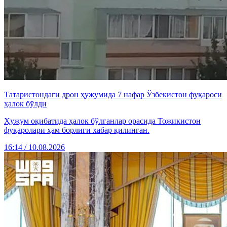
Татаристондаги дрон ҳужумида 7 нафар Ўзбекистон фуқароси
ҳалок бўлди
Ҳужум оқибатида ҳалок бўлганлар орасида Тожикистон
фуқаролари ҳам борлиги хабар қилинган.
16:14 / 10.08.2026