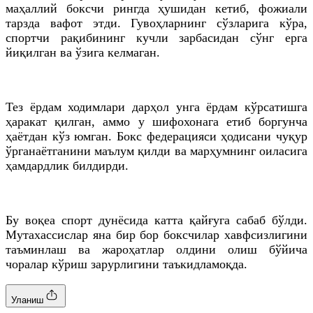
маҳаллий боксчи рингда ҳушидан кетиб, фожиали
тарзда вафот этди. Гувоҳларнинг сўзларига кўра,
спортчи рақибининг кучли зарбасидан сўнг ерга
йиқилган ва ўзига келмаган.
Тез ёрдам ходимлари дарҳол унга ёрдам кўрсатишга
ҳаракат қилган, аммо у шифохонага етиб боргунча
ҳаётдан кўз юмган. Бокс федерацияси ҳодисани чуқур
ўрганаётганини маълум қилди ва марҳумнинг оиласига
ҳамдардлик билдирди.
Бу воқеа спорт дунёсида катта қайғуга сабаб бўлди.
Мутахассислар яна бир бор боксчилар хавфсизлигини
таъминлаш ва жароҳатлар олдини олиш бўйича
чоралар кўриш зарурлигини таъкидламоқда.
Уланиш