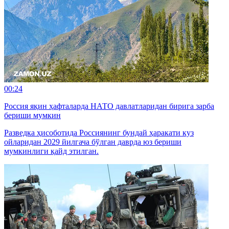
00:24
Россия яқин ҳафталарда НАТО давлатларидан бирига зарба
бериши мумкин
Разведка ҳисоботида Россиянинг бундай ҳаракати куз
ойларидан 2029 йилгача бўлган даврда юз бериши
мумкинлиги қайд этилган.