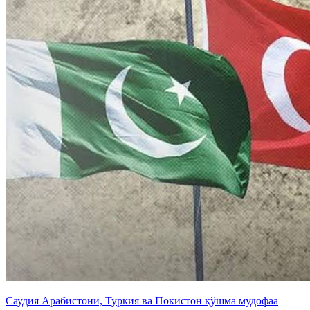
Саудия Арабистони, Туркия ва Покистон қўшма мудофаа