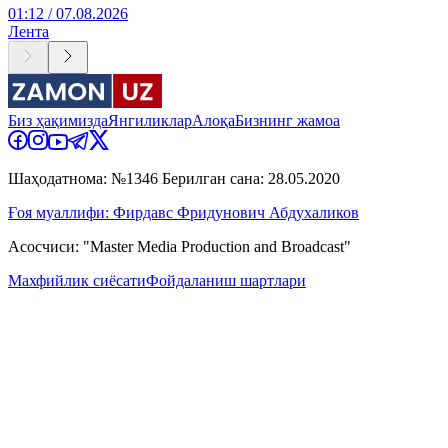
01:12 / 07.08.2026
Лента
Биз ҳақимизда
Янгиликлар
Алоқа
Бизнинг жамоа
Шаҳодатнома: №1346 Берилган сана: 28.05.2020
Ғоя муаллифи: Фирдавс Фридунович Абдухаликов
Асосчиси: "Master Media Production and Broadcast"
Махфийлик сиёсати
Фойдаланиш шартлари