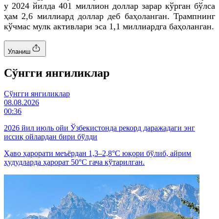
у 2024 йилда 401 миллион доллар зарар кўрган бўлса
ҳам 2,6 миллиард доллар деб баҳоланган. Трампнинг
кўчмас мулк активлари эса 1,1 миллиардга баҳоланган.
Уланиш
Cўнгги янгиликлар
Cўнгги янгиликлар
08.08.2026
00:36
2026 йил июль ойи Ўзбекистонда рекорд даражадаги энг
иссиқ ойлардан бири бўлди
Ҳаво ҳарорати меъёрдан 1,3–2,8°C юқори бўлиб, айрим
ҳудудларда ҳарорат 50°C гача кўтарилган.