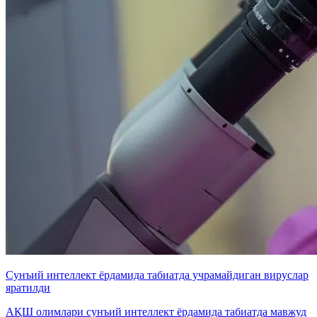
Сунъий интеллект ёрдамида табиатда учрамайдиган вируслар
яратилди
АҚШ олимлари сунъий интеллект ёрдамида табиатда мавжуд