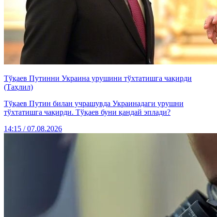
Тўқаев Путинни Украина урушини тўхтатишга чақирди
(Таҳлил)
Тўқаев Путин билан учрашувда Украинадаги урушни
тўхтатишга чақирди. Тўқаев буни қандай эплади?
14:15 / 07.08.2026