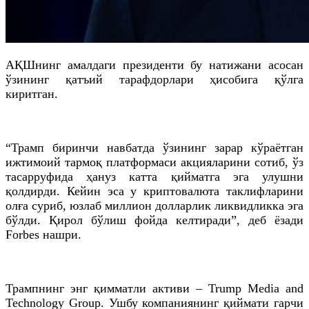
АҚШнинг амалдаги президенти бу натижани асосан
ўзининг қатъий тарафдорлари ҳисобига қўлга
киритган.
“Трамп биринчи навбатда ўзининг зарар кўраётган
ижтимоий тармоқ платформаси акцияларини сотиб, ўз
тасарруфида ҳануз катта қийматга эга улушни
қолдирди. Кейин эса у криптовалюта таклифларини
олға суриб, юзлаб миллион долларлик ликвидликка эга
бўлди. Қирол бўлиш фойда келтиради”, деб ёзади
Forbes нашри.
Трампнинг энг қимматли активи – Trump Media and
Technology Group. Ушбу компаниянинг қиймати гарчи