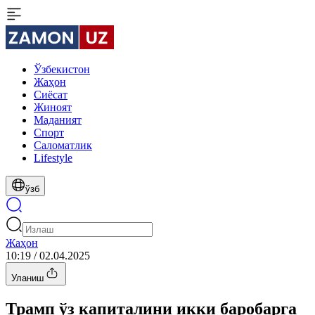
Ўзбекистон
Жаҳон
Сиёсат
Жиноят
Маданият
Спорт
Cаломатлик
Lifestyle
ўзб
Жаҳон
10:19 / 02.04.2025
Уланиш
Трамп ўз капиталини икки баробарга