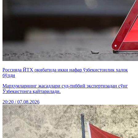
Россияда ЙТҲ оқибатида икки нафар ўзбекистонлик ҳалок
бўлди
Марҳумларнинг жасадлари суд-тиббий экспертизадан сўнг
Ўзбекистонга қайтарилади.
20:20 / 07.08.2026