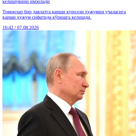
келишувини имзолади
Томонлар бир давлатга қарши қуролли ҳужумни учаласига
қарши ҳужум сифатида кўришга келишди.
16:42 / 07.08.2026