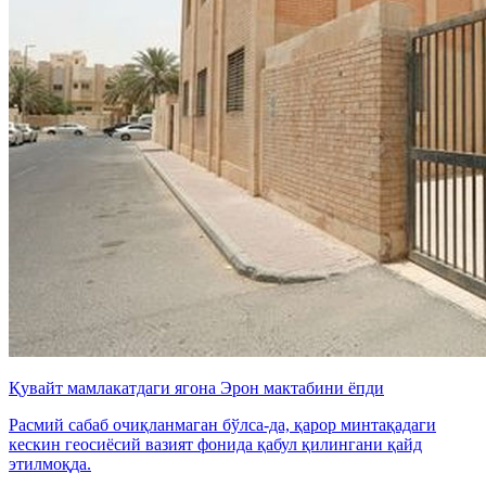
Қувайт мамлакатдаги ягона Эрон мактабини ёпди
Расмий сабаб очиқланмаган бўлса-да, қарор минтақадаги
кескин геосиёсий вазият фонида қабул қилингани қайд
этилмоқда.