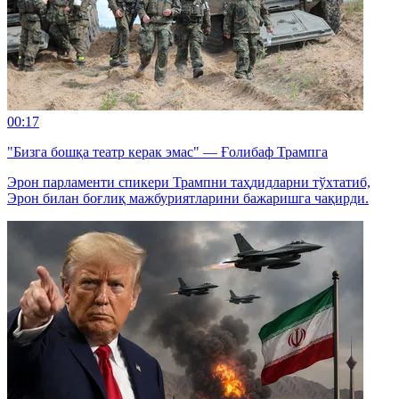
00:17
"Бизга бошқа театр керак эмас" — Ғолибаф Трампга
Эрон парламенти спикери Трампни таҳдидларни тўхтатиб,
Эрон билан боғлиқ мажбуриятларини бажаришга чақирди.