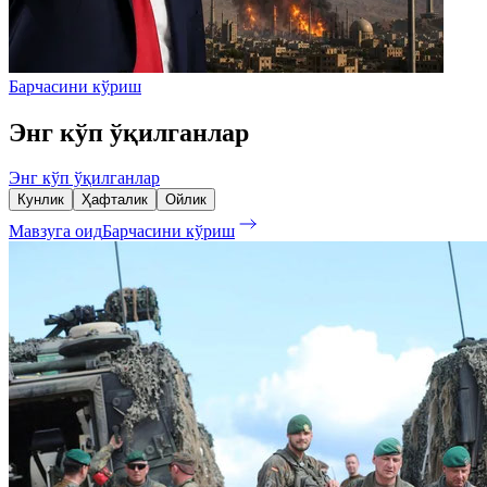
Барчасини кўриш
Энг кўп ўқилганлар
Энг кўп ўқилганлар
Кунлик
Ҳафталик
Ойлик
Мавзуга оид
Барчасини кўриш