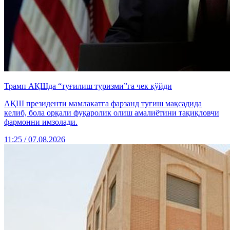
Трамп АҚШда “туғилиш туризми”га чек қўйди
АҚШ президенти мамлакатга фарзанд туғиш мақсадида
келиб, бола орқали фуқаролик олиш амалиётини тақиқловчи
фармонни имзолади.
11:25 / 07.08.2026