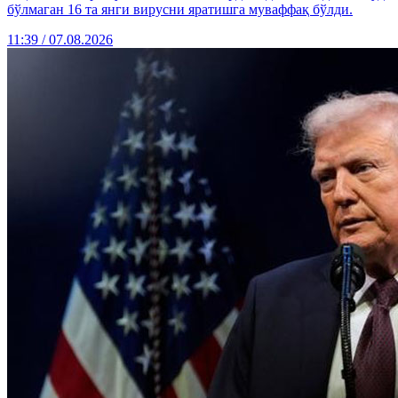
бўлмаган 16 та янги вирусни яратишга муваффақ бўлди.
11:39 / 07.08.2026