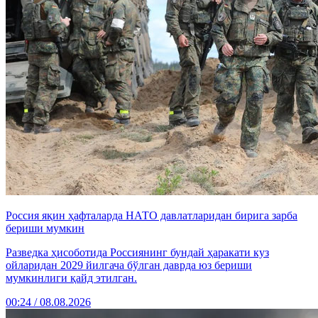
Россия яқин ҳафталарда НАТО давлатларидан бирига зарба
бериши мумкин
Разведка ҳисоботида Россиянинг бундай ҳаракати куз
ойларидан 2029 йилгача бўлган даврда юз бериши
мумкинлиги қайд этилган.
00:24 / 08.08.2026