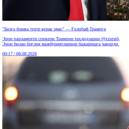
"Бизга бошқа театр керак эмас" — Ғолибаф Трампга
Эрон парламенти спикери Трампни таҳдидларни тўхтатиб,
Эрон билан боғлиқ мажбуриятларини бажаришга чақирди.
00:17 / 08.08.2026