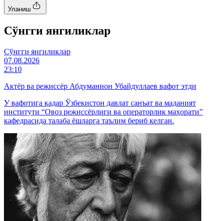
Уланиш
Cўнгги янгиликлар
Cўнгги янгиликлар
07.08.2026
23:10
Актёр ва режиссёр Абдуманнон Убайдуллаев вафот этди
У вафотига қадар Ўзбекистон давлат санъат ва маданият
институти “Овоз режиссёрлиги ва операторлик маҳорати”
кафедрасида талаба ёшларга таълим бериб келган.