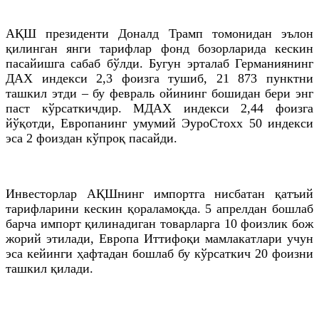
АҚШ президенти Доналд Трамп томонидан эълон
қилинган янги тарифлар фонд бозорларида кескин
пасайишга сабаб бўлди. Бугун эрталаб Германиянинг
ДАХ индекси 2,3 фоизга тушиб, 21 873 пунктни
ташкил этди – бу февраль ойининг бошидан бери энг
паст кўрсаткичдир. МДАХ индекси 2,44 фоизга
йўқотди, Европанинг умумий ЭуроСтохх 50 индекси
эса 2 фоиздан кўпроқ пасайди.
Инвесторлар АҚШнинг импортга нисбатан қатъий
тарифларини кескин қораламоқда. 5 апрелдан бошлаб
барча импорт қилинадиган товарларга 10 фоизлик бож
жорий этилади, Европа Иттифоқи мамлакатлари учун
эса кейинги ҳафтадан бошлаб бу кўрсаткич 20 фоизни
ташкил қилади.