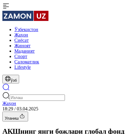
Ўзбекистон
Жаҳон
Сиёсат
Жиноят
Маданият
Спорт
Cаломатлик
Lifestyle
ўзб
Жаҳон
18:29 / 03.04.2025
Уланиш
АҚШнинг янги божлари глобал фонд