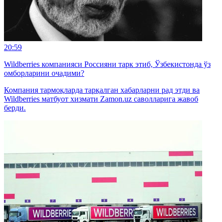
20:59
Wildberries компанияси Россияни тарк этиб, Ўзбекистонда ўз
омборларини очадими?
Компания тармоқларда тарқалган хабарларни рад этди ва
Wildberries матбуот хизмати Zamon.uz саволларига жавоб
берди.