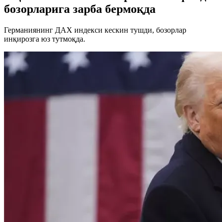
бозорларига зарба бермоқда
Германиянинг ДАХ индекси кескин тушди, бозорлар
инқирозга юз тутмоқда.