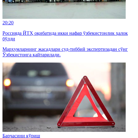
20:20
Россияда ЙТҲ оқибатида икки нафар ўзбекистонлик ҳалок
бўлди
Марҳумларнинг жасадлари суд-тиббий экспертизадан сўнг
Ўзбекистонга қайтарилади.
Барчасини кўриш