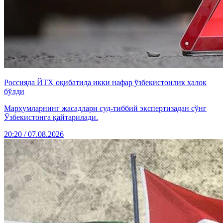
Россияда ЙТҲ оқибатида икки нафар ўзбекистонлик ҳалок
бўлди
Марҳумларнинг жасадлари суд-тиббий экспертизадан сўнг
Ўзбекистонга қайтарилади.
20:20 / 07.08.2026