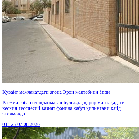
Қувайт мамлакатдаги ягона Эрон мактабини ёпди
Расмий сабаб очиқланмаган бўлса-да, қарор минтақадаги
кескин геосиёсий вазият фонида қабул қилингани қайд
этилмоқда.
01:12 / 07.08.2026