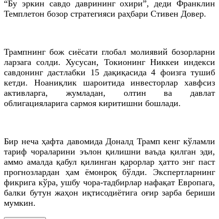
“Бу эркин савдо даврининг охири”, деди Франклин
Темплетон бозор стратегияси раҳбари Стивен Довер.
Трампнинг бож сиёсати глобал молиявий бозорларни
ларзага солди. Хусусан, Токионинг Никкеи индекси
савдонинг дастлабки 15 дақиқасида 4 фоизга тушиб
кетди. Ноаниқлик шароитида инвесторлар хавфсиз
активларга, жумладан, олтин ва давлат
облигацияларига сармоя киритишни бошлади.
Бир неча ҳафта давомида Доналд Трамп кенг кўламли
тариф чораларини эълон қилишни ваъда қилган эди,
аммо амалда қабул қилинган қарорлар ҳатто энг паст
прогнозлардан ҳам ёмонроқ бўлди. Экспертларнинг
фикрига кўра, ушбу чора-тадбирлар нафақат Европага,
балки бутун жаҳон иқтисодиётига оғир зарба бериши
мумкин.