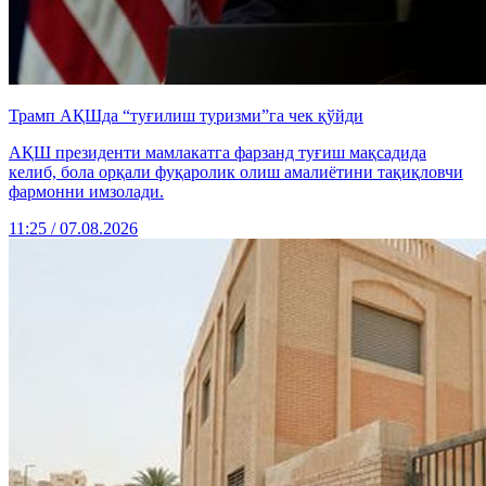
Трамп АҚШда “туғилиш туризми”га чек қўйди
АҚШ президенти мамлакатга фарзанд туғиш мақсадида
келиб, бола орқали фуқаролик олиш амалиётини тақиқловчи
фармонни имзолади.
11:25 / 07.08.2026