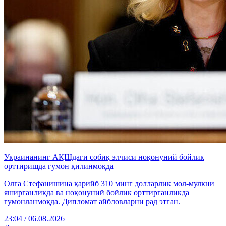
Украинанинг АҚШдаги собиқ элчиси ноқонуний бойлик
орттиришда гумон қилинмоқда
Олга Стефанишина қарийб 310 минг долларлик мол-мулкни
яширганликда ва ноқонуний бойлик орттирганликда
гумонланмоқда. Дипломат айбловларни рад этган.
23:04 / 06.08.2026