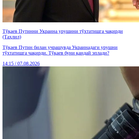
Тўқаев Путинни Украина урушини тўхтатишга чақирди
(Таҳлил)
Тўқаев Путин билан учрашувда Украинадаги урушни
тўхтатишга чақирди. Тўқаев буни қандай эплади?
14:15 / 07.08.2026