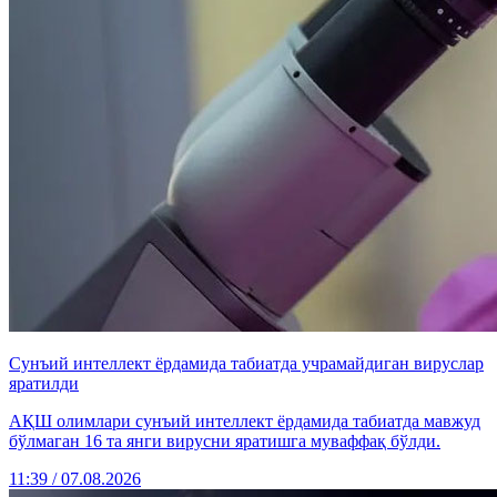
Сунъий интеллект ёрдамида табиатда учрамайдиган вируслар
яратилди
АҚШ олимлари сунъий интеллект ёрдамида табиатда мавжуд
бўлмаган 16 та янги вирусни яратишга муваффақ бўлди.
11:39 / 07.08.2026