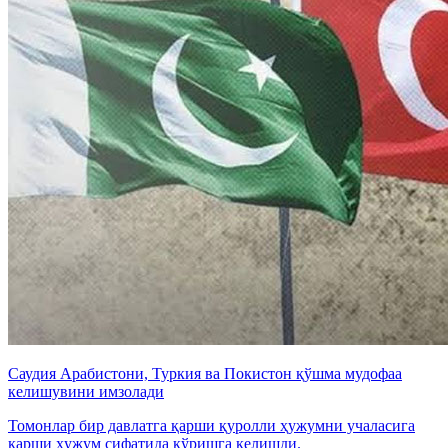
Саудия Арабистони, Туркия ва Покистон қўшма мудофаа
келишувини имзолади
Томонлар бир давлатга қарши қуролли ҳужумни учаласига
қарши ҳужум сифатида кўришга келишди.