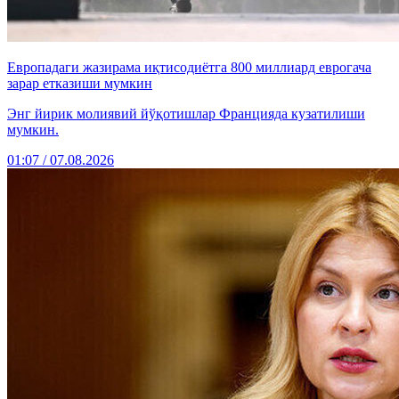
Европадаги жазирама иқтисодиётга 800 миллиард еврогача
зарар етказиши мумкин
Энг йирик молиявий йўқотишлар Францияда кузатилиши
мумкин.
01:07 / 07.08.2026