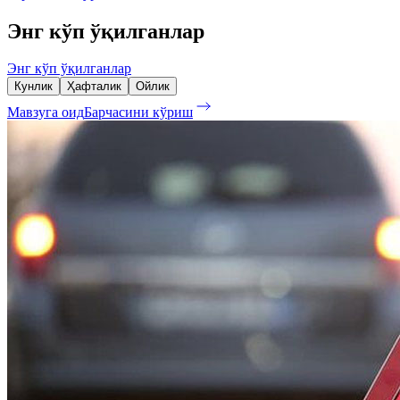
Энг кўп ўқилганлар
Энг кўп ўқилганлар
Кунлик
Ҳафталик
Ойлик
Мавзуга оид
Барчасини кўриш