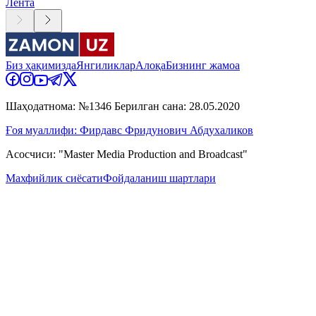
Лента
Биз ҳақимизда
Янгиликлар
Алоқа
Бизнинг жамоа
Шаҳодатнома: №1346 Берилган сана: 28.05.2020
Ғоя муаллифи: Фирдавс Фридунович Абдухаликов
Асосчиси: "Master Media Production and Broadcast"
Махфийлик сиёсати
Фойдаланиш шартлари