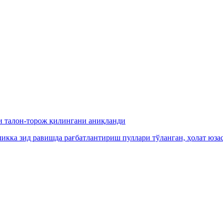
и талон-торож қилингани аниқланди
икка зид равишда рағбатлантириш пуллари тўланган, ҳолат юза