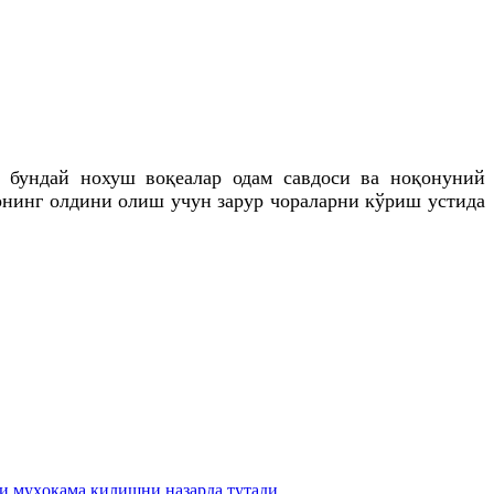
, бундай нохуш воқеалар одам савдоси ва ноқонуний
рнинг олдини олиш учун зарур чораларни кўриш устида
и муҳокама қилишни назарда тутади.