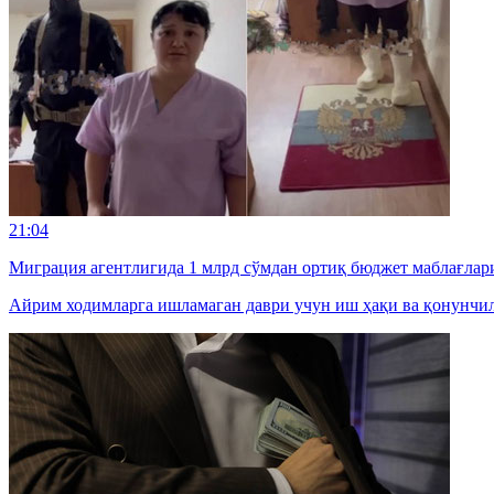
21:04
Миграция агентлигида 1 млрд сўмдан ортиқ бюджет маблағлар
Айрим ходимларга ишламаган даври учун иш ҳақи ва қонунчил