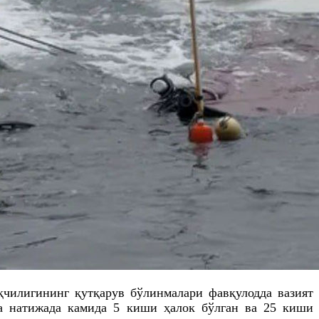
қчилигининг қутқарув бўлинмалари фавқулодда вазият
а натижада камида 5 киши ҳалок бўлган ва 25 киши