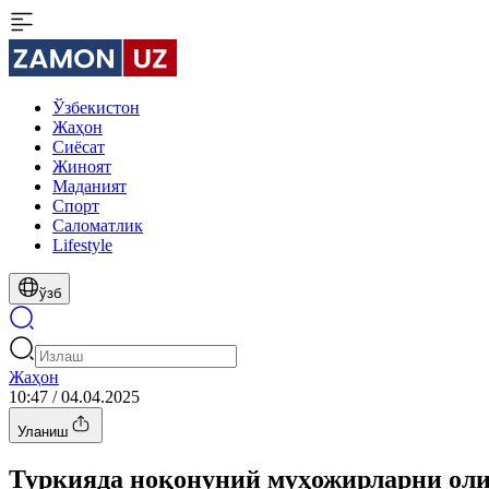
Ўзбекистон
Жаҳон
Сиёсат
Жиноят
Маданият
Спорт
Cаломатлик
Lifestyle
ўзб
Жаҳон
10:47 / 04.04.2025
Уланиш
Туркияда ноқонуний муҳожирларни олиб