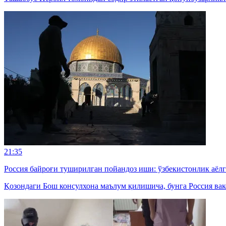
21:35
Россия байроғи туширилган пойандоз иши: ўзбекистонлик аёл
Қозондаги Бош консулхона маълум қилишича, бунга Россия вак