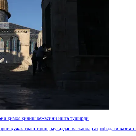
арни ҳимоя қилиш режасини ишга туширди
арни ҳужжатлаштириш, муқаддас масканлар атрофидаги вазиятн