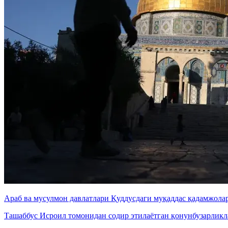
Араб ва мусулмон давлатлари Қуддусдаги муқаддас қадамжол
Ташаббус Исроил томонидан содир этилаётган қонунбузарликл