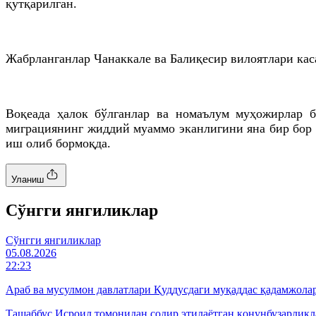
қутқарилган.
Жабрланганлар Чанаккале ва Балиқесир вилоятлари кас
Воқеада ҳалок бўлганлар ва номаълум муҳожирлар б
миграциянинг жиддий муаммо эканлигини яна бир бор 
иш олиб бормоқда.
Уланиш
Cўнгги янгиликлар
Cўнгги янгиликлар
05.08.2026
22:23
Араб ва мусулмон давлатлари Қуддусдаги муқаддас қадамжол
Ташаббус Исроил томонидан содир этилаётган қонунбузарликл