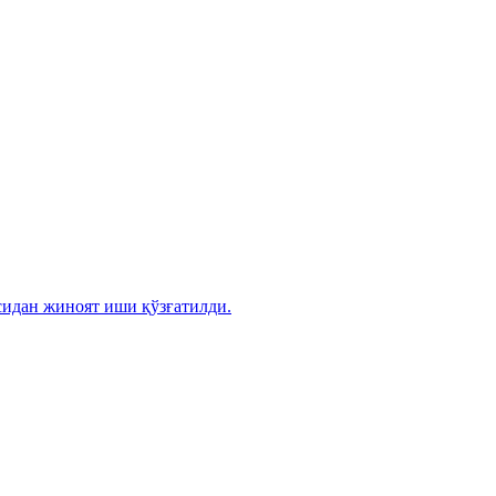
сидан жиноят иши қўзғатилди.