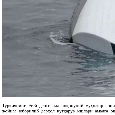
Туркиянинг Эгей денгизида ноқонуний муҳожирларни 
жойига юборилиб дарҳол қутқарув ишлари амалга о