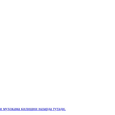
и муҳокама қилишни назарда тутади.