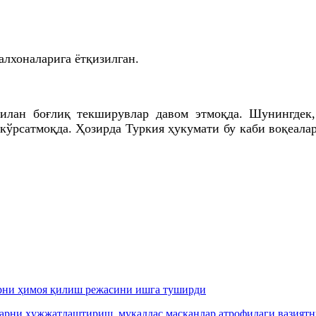
алхоналарига ётқизилган.
илан боғлиқ текширувлар давом этмоқда. Шунингдек
кўрсатмоқда. Ҳозирда Туркия ҳукумати бу каби воқеала
арни ҳимоя қилиш режасини ишга туширди
арни ҳужжатлаштириш, муқаддас масканлар атрофидаги вазиятн