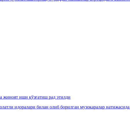
га жиноят иши қўзғатиш рад этилди
олатли идоралари билан олиб борилган музокаралар натижасида