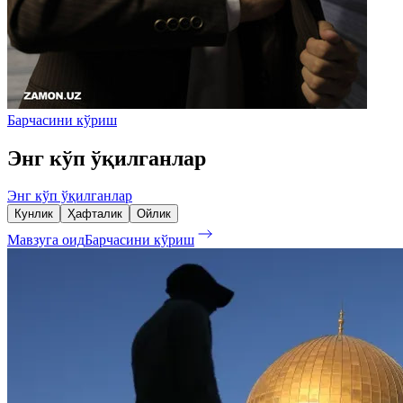
Барчасини кўриш
Энг кўп ўқилганлар
Энг кўп ўқилганлар
Кунлик
Ҳафталик
Ойлик
Мавзуга оид
Барчасини кўриш