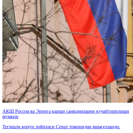
АҚШ Россия ва Эронга қарши санкцияларни кучайтирилиши
мумкин
Тегишли қонун лойиҳаси Сенат томонидан маъқулланди.