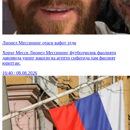
Лионел Мессининг отаси вафот этди
Хорхе Месси Лионел Мессининг футболчилик фаолияти
давомида унинг вакили ва агенти сифатида ҳам фаолият
юритган.
16:40 / 08.08.2026