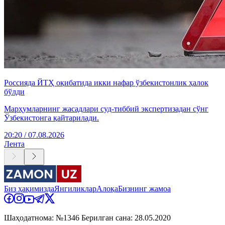
Россияда ЙТҲ оқибатида икки нафар ўзбекистонлик ҳалок
бўлди
Марҳумларнинг жасадлари суд-тиббий экспертизадан сўнг
Ўзбекистонга қайтарилади.
20:20 / 07.08.2026
Лента
Биз ҳақимизда
Янгиликлар
Алоқа
Бизнинг жамоа
Шаҳодатнома: №1346 Берилган сана: 28.05.2020