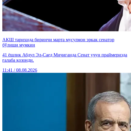
АҚШ тарихида биринчи марта мусулмон эркак сенатор
бўлиши мумкин
41 ёшлик Абдул Эл-Саед Мичиганда Сенат учун праймеризда
ғалаба қозонди.
11:41 / 08.08.2026