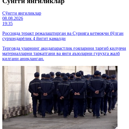
Cўнгги янгиликлар
Cўнгги янгиликлар
08.08.2026
19:35
Россияда теракт режалаштирган ва Сурияга кетмоқчи бўлган
сурхондарёлик 4 йигит қамалди
Терговда уларнинг ақидапарастлик ғояларини тарғиб қилувчи
материалларни тарқатгани ва янги аъзоларни гуруҳга жалб
қилгани аниқланган.