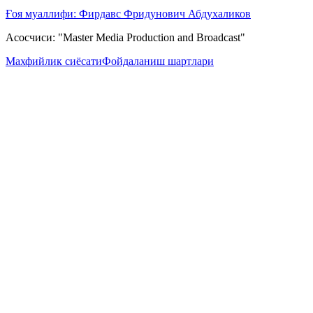
Ғоя муаллифи: Фирдавс Фридунович Абдухаликов
Асосчиси: "Master Media Production and Broadcast"
Махфийлик сиёсати
Фойдаланиш шартлари