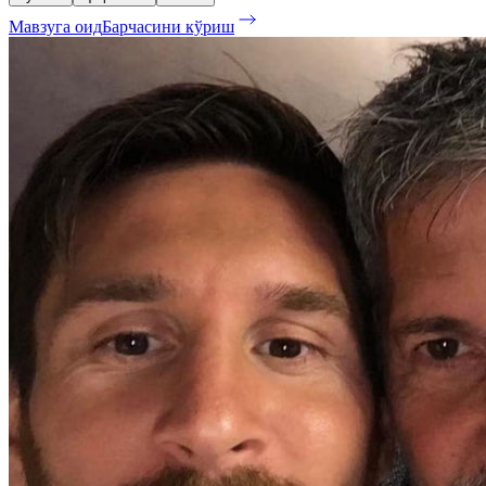
Мавзуга оид
Барчасини кўриш