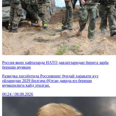
Россия яқин ҳафталарда НАТО давлатларидан бирига зарба
бериши мумкин
Разведка ҳисоботида Россиянинг бундай ҳаракати куз
ойларидан 2029 йилгача бўлган даврда юз бериши
мумкинлиги қайд этилган.
00:24 / 08.08.2026