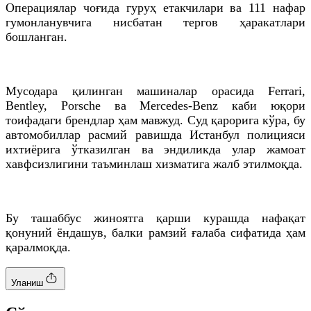
Операциялар чоғида гуруҳ етакчилари ва 111 нафар
гумонланувчига нисбатан тергов ҳаракатлари
бошланган.
Мусодара қилинган машиналар орасида Ferrari,
Bentley, Porsche ва Mercedes-Benz каби юқори
тоифадаги брендлар ҳам мавжуд. Суд қарорига кўра, бу
автомобиллар расмий равишда Истанбул полицияси
ихтиёрига ўтказилган ва эндиликда улар жамоат
хавфсизлигини таъминлаш хизматига жалб этилмоқда.
Бу ташаббус жиноятга қарши курашда нафақат
қонуний ёндашув, балки рамзий ғалаба сифатида ҳам
қаралмоқда.
Уланиш