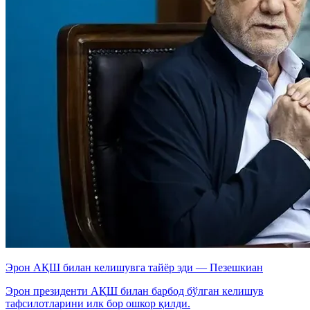
Эрон АҚШ билан келишувга тайёр эди — Пезешкиан
Эрон президенти АҚШ билан барбод бўлган келишув
тафсилотларини илк бор ошкор қилди.