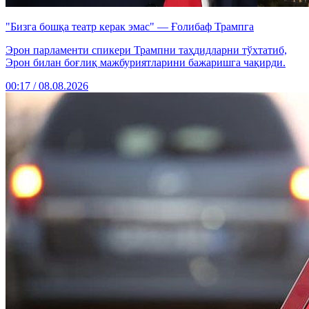
"Бизга бошқа театр керак эмас" — Ғолибаф Трампга
Эрон парламенти спикери Трампни таҳдидларни тўхтатиб,
Эрон билан боғлиқ мажбуриятларини бажаришга чақирди.
00:17 / 08.08.2026