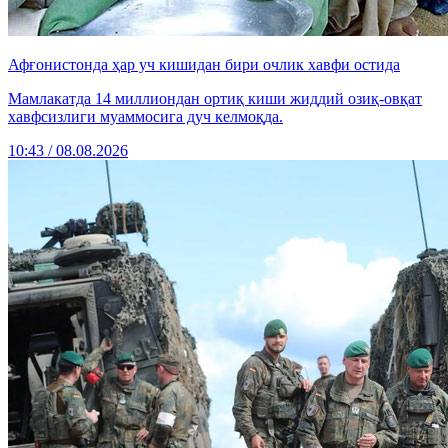
Афғонистонда ҳар уч кишидан бири очлик хавфи остида
Мамлакатда 14 миллиондан ортиқ киши жиддий озиқ-овқат
хавфсизлиги муаммосига дуч келмоқда.
10:43 / 08.08.2026