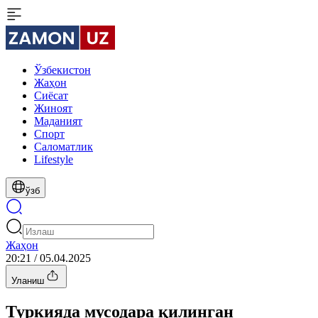
Ўзбекистон
Жаҳон
Сиёсат
Жиноят
Маданият
Спорт
Cаломатлик
Lifestyle
ўзб
Жаҳон
20:21 / 05.04.2025
Уланиш
Туркияда мусодара қилинган