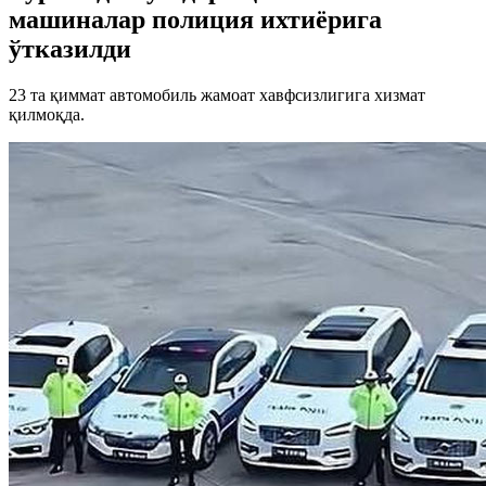
машиналар полиция ихтиёрига
ўтказилди
23 та қиммат автомобиль жамоат хавфсизлигига хизмат
қилмоқда.