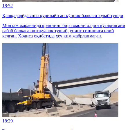
18:52
Қашқадарёда янги қурилаётган кўприк балкаси қулаб тушди
Монтаж жараёнида краннинг бир томони олдин кўтарилгани
сабаб балкага ортиқча юк тушиб, унинг синишига олиб
келган. Ҳодиса оқибатида ҳеч ким жабрланмаган.
18:29