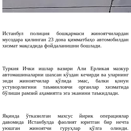
Истанбул полиция бошқармаси жиноятчилардан
мусодара қилинган 23 дона қимматбаҳо автомобилдан
хизмат мақсадида фойдаланишни бошлади.
Туркия Ички ишлар вазири Али Ерликая мазкур
автомашиналарни шахсан кўздан кечирди ва уларнинг
энди жиноятчилар қўлида эмас, балки қонун
устуворлигини таъминловчи органлар хизматида
бўлиши рамзий аҳамиятга эга эканини таъкидлади.
Яқинда ўтказилган махсус йирик операциялар
давомида Истанбулда фаолият юритган бир нечта
уюшган жиноятчи гуруҳлар қўлга олинди.