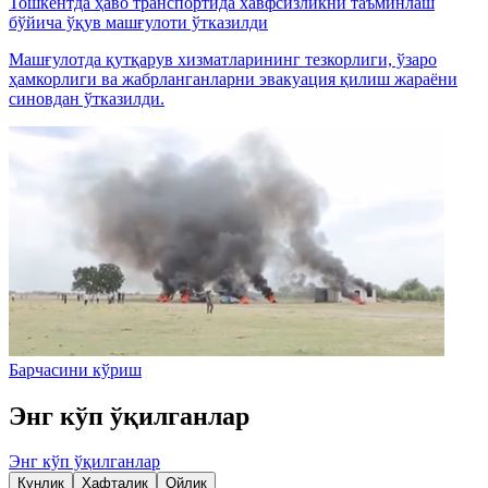
Тошкентда ҳаво транспортида хавфсизликни таъминлаш
бўйича ўқув машғулоти ўтказилди
Машғулотда қутқарув хизматларининг тезкорлиги, ўзаро
ҳамкорлиги ва жабрланганларни эвакуация қилиш жараёни
синовдан ўтказилди.
Барчасини кўриш
Энг кўп ўқилганлар
Энг кўп ўқилганлар
Кунлик
Ҳафталик
Ойлик