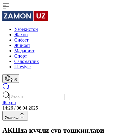
Ўзбекистон
Жаҳон
Сиёсат
Жиноят
Маданият
Спорт
Cаломатлик
Lifestyle
ўзб
Жаҳон
14:26 / 06.04.2025
Уланиш
АҚШда кучли сув тошқинлари