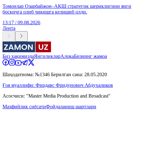
Томонлар Озарбайжон–АҚШ стратегик шериклигини янги
босқичга олиб чиқишга келишиб олди.
13:17 / 09.08.2026
Лента
Биз ҳақимизда
Янгиликлар
Алоқа
Бизнинг жамоа
Шаҳодатнома: №1346 Берилган сана: 28.05.2020
Ғоя муаллифи: Фирдавс Фридунович Абдухаликов
Асосчиси: "Master Media Production and Broadcast"
Махфийлик сиёсати
Фойдаланиш шартлари