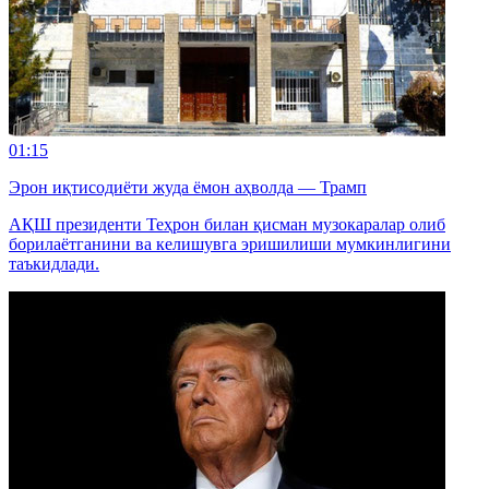
01:15
Эрон иқтисодиёти жуда ёмон аҳволда — Трамп
АҚШ президенти Теҳрон билан қисман музокаралар олиб
борилаётганини ва келишувга эришилиши мумкинлигини
таъкидлади.