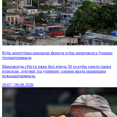
Куба энергетика инқирози фонида қуёш энергиясига ўтишни
тезлаштирмоқда
Мамлакатда сўнгги икки йил ичида 59 та қуёш электр парки
қурилган, ҳукумат эса уларнинг сонини янада оширишни
режалаштирмоқда.
20:07 / 09.08.2026