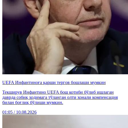
UEFA Инфантиноға қарши тергов бошлаши мумкин
Текширув Инфантино UEFA бош котиби бўлиб ишлаган
даврда собиқ ходимага тўланган олти хонали компенсация
билан боғлиқ бўлиши мумкин.
01:05 / 10.08.2026