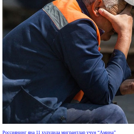
Россиянинг яна 11 ҳудудида мигрантлар учун “Амина”