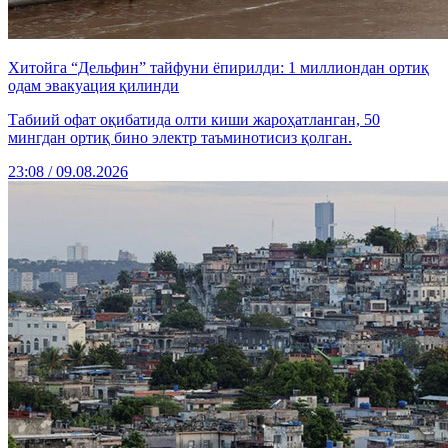
Хитойга “Дельфин” тайфуни ёпирилди: 1 миллиондан ортиқ
одам эвакуация қилинди
Табиий офат оқибатида олти киши жароҳатланган, 50
мингдан ортиқ бино электр таъминотисиз қолган.
23:08 / 09.08.2026