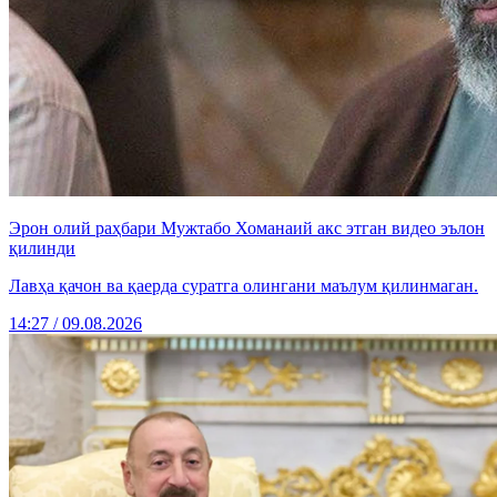
Эрон олий раҳбари Мужтабо Хоманаий акс этган видео эълон
қилинди
Лавҳа қачон ва қаерда суратга олингани маълум қилинмаган.
14:27 / 09.08.2026