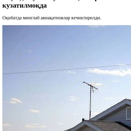
кузатилмоқда
Оқибатда минглаб авиақатновлар кечиктирилди.