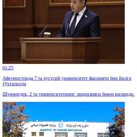
01:25
Афғонистонда 7 та хусусий университет фаолияти бир йилга
тўхтатилди
Шунингдек, 2 та университетнинг лицензияси бекор қилинди.