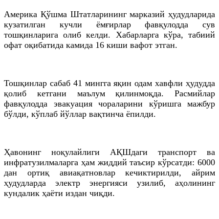
Америка Қўшма Штатларининг марказий ҳудудларида
кузатилган кучли ёмғирлар фавқулодда сув
тошқинларига олиб келди. Хабарларга кўра, табиий
офат оқибатида камида 16 киши вафот этган.
Тошқинлар сабаб 41 мингга яқин одам хавфли ҳудудда
қолиб кетгани маълум қилинмоқда. Расмийлар
фавқулодда эвакуация чораларини кўришга мажбур
бўлди, кўплаб йўллар вақтинча ёпилди.
Ҳавонинг ноқулайлиги АҚШдаги транспорт ва
инфратузилмаларга ҳам жиддий таъсир кўрсатди: 6000
дан ортиқ авиақатновлар кечиктирилди, айрим
ҳудудларда электр энергияси узилиб, аҳолининг
кундалик ҳаёти издан чиқди.