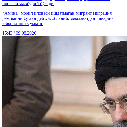
иловаси мажбурий бўлади
"Амина” мобил иловаси ишлатмаган мигрант миграция
режимини бузган деб ҳисобланиб, мамлакатдан чиқариб
юборилиши мумкин.
15:43 / 09.08.2026