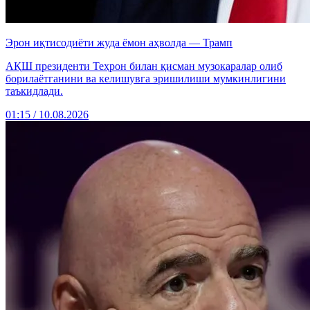
Эрон иқтисодиёти жуда ёмон аҳволда — Трамп
АҚШ президенти Теҳрон билан қисман музокаралар олиб
борилаётганини ва келишувга эришилиши мумкинлигини
таъкидлади.
01:15 / 10.08.2026