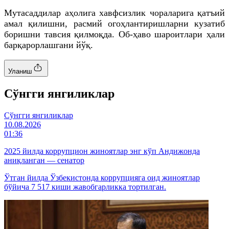
Мутасаддилар аҳолига хавфсизлик чораларига қатъий
амал қилишни, расмий огоҳлантиришларни кузатиб
боришни тавсия қилмоқда. Об-ҳаво шароитлари ҳали
барқарорлашгани йўқ.
Уланиш
Cўнгги янгиликлар
Cўнгги янгиликлар
10.08.2026
01:36
2025 йилда коррупцион жиноятлар энг кўп Андижонда
аниқланган — сенатор
Ўтган йилда Ўзбекистонда коррупцияга оид жиноятлар
бўйича 7 517 киши жавобгарликка тортилган.