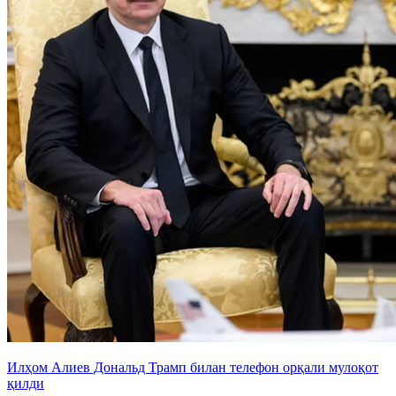
Илҳом Алиев Дональд Трамп билан телефон орқали мулоқот
қилди