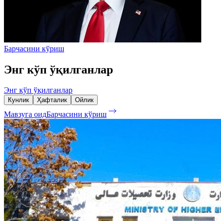
Барчасини кўриш
Энг кўп ўқилганлар
Энг кўп ўқилганлар
Кунлик
Ҳафталик
Ойлик
Мавзуга оид
Барчасини кўриш