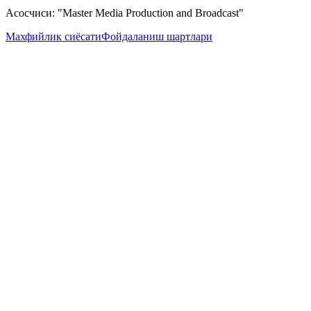
Асосчиси: "Master Media Production and Broadcast"
Махфийлик сиёсати
Фойдаланиш шартлари