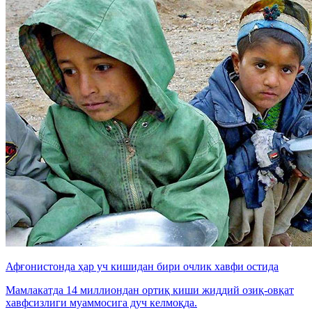
Афғонистонда ҳар уч кишидан бири очлик хавфи остида
Мамлакатда 14 миллиондан ортиқ киши жиддий озиқ-овқат
хавфсизлиги муаммосига дуч келмоқда.