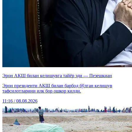
Эрон АҚШ билан келишувга тайёр эди — Пезешкиан
Эрон президенти АҚШ билан барбод бўлган келишув
тафсилотларини илк бор ошкор қилди.
11:16 / 08.08.2026