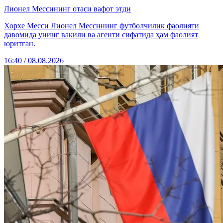
Лионел Мессининг отаси вафот этди
Хорхе Месси Лионел Мессининг футболчилик фаолияти
давомида унинг вакили ва агенти сифатида ҳам фаолият
юритган.
16:40 / 08.08.2026