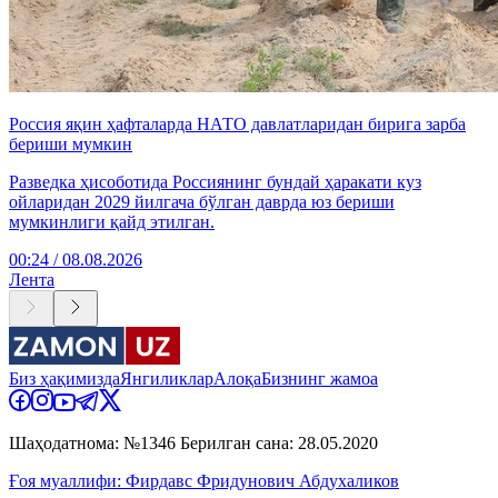
Россия яқин ҳафталарда НАТО давлатларидан бирига зарба
бериши мумкин
Разведка ҳисоботида Россиянинг бундай ҳаракати куз
ойларидан 2029 йилгача бўлган даврда юз бериши
мумкинлиги қайд этилган.
00:24 / 08.08.2026
Лента
Биз ҳақимизда
Янгиликлар
Алоқа
Бизнинг жамоа
Шаҳодатнома: №1346 Берилган сана: 28.05.2020
Ғоя муаллифи: Фирдавс Фридунович Абдухаликов