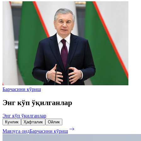
Барчасини кўриш
Энг кўп ўқилганлар
Энг кўп ўқилганлар
Кунлик
Ҳафталик
Ойлик
Мавзуга оид
Барчасини кўриш