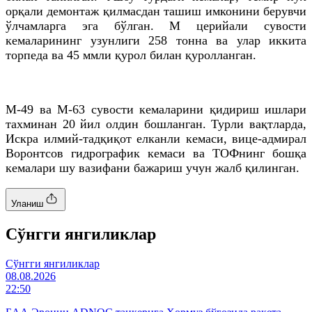
орқали демонтаж қилмасдан ташиш имконини берувчи
ўлчамларга эга бўлган. М церийали сувости
кемаларининг узунлиги 258 тонна ва улар иккита
торпеда ва 45 ммли қурол билан қуролланган.
М-49 ва М-63 сувости кемаларини қидириш ишлари
тахминан 20 йил олдин бошланган. Турли вақтларда,
Искра илмий-тадқиқот елканли кемаси, вице-адмирал
Воронтсов гидрографик кемаси ва ТОФнинг бошқа
кемалари шу вазифани бажариш учун жалб қилинган.
Уланиш
Cўнгги янгиликлар
Cўнгги янгиликлар
08.08.2026
22:50