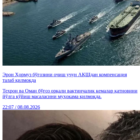
Эрон Ҳормуз бўғозини очиш учун АҚШдан компенсация
талаб қилмоқда
Теҳрон ва Оман бўғоз орқали вақтинчалик кемалар қатновини
йўлга қўйиш масаласини муҳокама қилмоқда.
22:07 / 08.08.2026