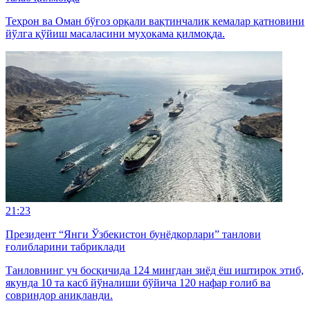
Теҳрон ва Оман бўғоз орқали вақтинчалик кемалар қатновини
йўлга қўйиш масаласини муҳокама қилмоқда.
21:23
Президент “Янги Ўзбекистон бунёдкорлари” танлови
ғолибларини табриклади
Танловнинг уч босқичида 124 мингдан зиёд ёш иштирок этиб,
якунда 10 та касб йўналиши бўйича 120 нафар ғолиб ва
совриндор аниқланди.