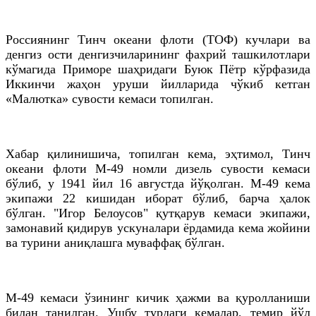
Россиянинг Тинч океани флоти (ТОФ) кучлари ва
денгиз ости денгизчиларининг фахрий ташкилотлари
кўмагида Приморе шаҳридаги Буюк Пётр кўрфазида
Иккинчи жаҳон уруши йилларида чўкиб кетган
«Малютка» сувости кемаси топилган.
Хабар қилинишича, топилган кема, эҳтимол, Тинч
океани флоти М-49 номли дизель сувости кемаси
бўлиб, у 1941 йил 16 августда йўқолган. М-49 кема
экипажи 22 кишидан иборат бўлиб, барча ҳалок
бўлган. "Игор Белоусов" қутқарув кемаси экипажи,
замонавий қидирув ускуналари ёрдамида кема жойини
ва турини аниқлашга муваффақ бўлган.
М-49 кемаси ўзининг кичик ҳажми ва қуролланиши
билан танилган. Ушбу турдаги кемалар, темир йўл