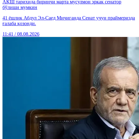
АҚШ тарихида биринчи марта мусулмон эркак сенатор
бўлиши мумкин
41 ёшлик Абдул Эл-Саед Мичиганда Сенат учун праймеризда
ғалаба қозонди.
11:41 / 08.08.2026