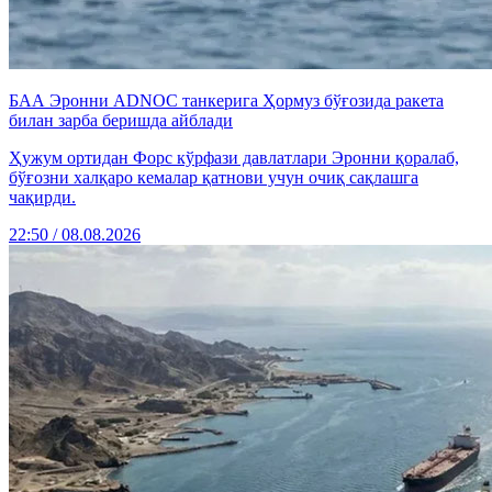
БАА Эронни ADNOC танкерига Ҳормуз бўғозида ракета
билан зарба беришда айблади
Ҳужум ортидан Форс кўрфази давлатлари Эронни қоралаб,
бўғозни халқаро кемалар қатнови учун очиқ сақлашга
чақирди.
22:50 / 08.08.2026