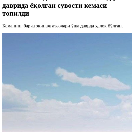
даврида ёқолган сувости кемаси
топилди
Кеманинг барча экипаж аъзолари ўша даврда ҳалок бўлган.