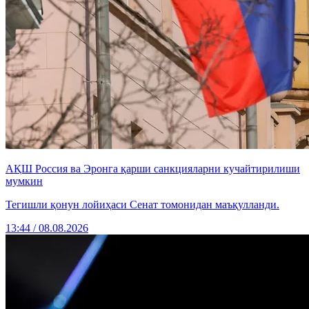
АҚШ Россия ва Эронга қарши санкцияларни кучайтирилиши
мумкин
Тегишли қонун лойиҳаси Сенат томонидан маъқулланди.
13:44 / 08.08.2026