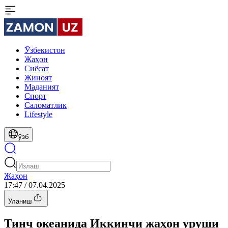
Ўзбекистон
Жаҳон
Сиёсат
Жиноят
Маданият
Спорт
Cаломатлик
Lifestyle
ўзб
Жаҳон
17:47 / 07.04.2025
Уланиш
Тинч океанида Иккинчи жаҳон уруши