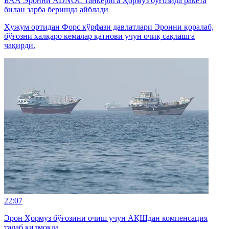
БАА Эронни ADNOC танкерига Ҳормуз бўғозида ракета
билан зарба беришда айблади
Ҳужум ортидан Форс кўрфази давлатлари Эронни қоралаб,
бўғозни халқаро кемалар қатнови учун очиқ сақлашга
чақирди.
22:07
Эрон Ҳормуз бўғозини очиш учун АҚШдан компенсация
талаб қилмоқда