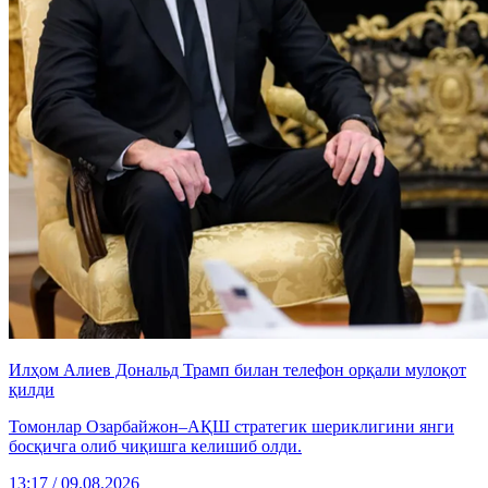
Илҳом Алиев Дональд Трамп билан телефон орқали мулоқот
қилди
Томонлар Озарбайжон–АҚШ стратегик шериклигини янги
босқичга олиб чиқишга келишиб олди.
13:17 / 09.08.2026