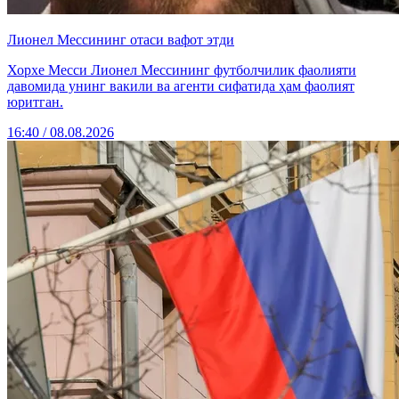
Лионел Мессининг отаси вафот этди
Хорхе Месси Лионел Мессининг футболчилик фаолияти
давомида унинг вакили ва агенти сифатида ҳам фаолият
юритган.
16:40 / 08.08.2026