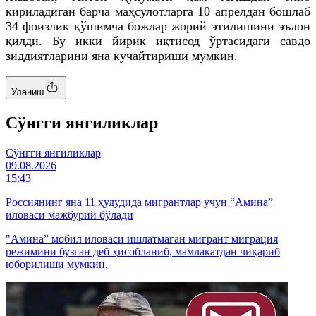
кириладиган барча маҳсулотларга 10 апрелдан бошлаб
34 фоизлик қўшимча божлар жорий этилишини эълон
қилди. Бу икки йирик иқтисод ўртасидаги савдо
зиддиятларини яна кучайтириши мумкин.
Уланиш
Cўнгги янгиликлар
Cўнгги янгиликлар
09.08.2026
15:43
Россиянинг яна 11 ҳудудида мигрантлар учун “Амина”
иловаси мажбурий бўлади
"Амина” мобил иловаси ишлатмаган мигрант миграция
режимини бузган деб ҳисобланиб, мамлакатдан чиқариб
юборилиши мумкин.