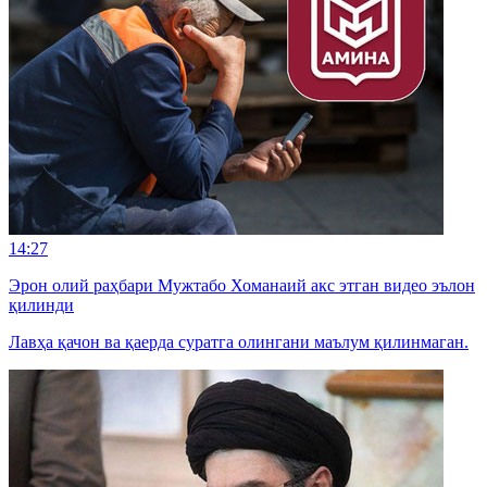
14:27
Эрон олий раҳбари Мужтабо Хоманаий акс этган видео эълон
қилинди
Лавҳа қачон ва қаерда суратга олингани маълум қилинмаган.