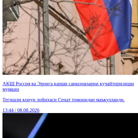
АҚШ Россия ва Эронга қарши санкцияларни кучайтирилиши
мумкин
Тегишли қонун лойиҳаси Сенат томонидан маъқулланди.
13:44 / 08.08.2026