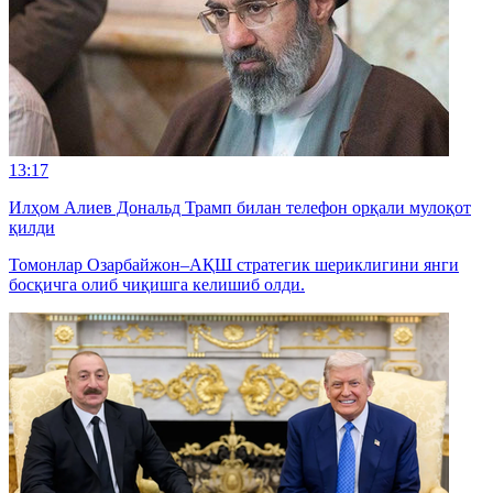
13:17
Илҳом Алиев Дональд Трамп билан телефон орқали мулоқот
қилди
Томонлар Озарбайжон–АҚШ стратегик шериклигини янги
босқичга олиб чиқишга келишиб олди.