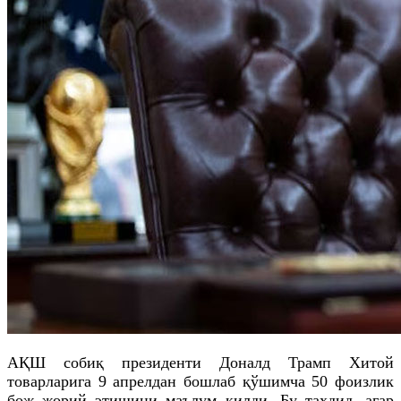
АҚШ собиқ президенти Доналд Трамп Хитой
товарларига 9 апрелдан бошлаб қўшимча 50 фоизлик
бож жорий этишини маълум қилди. Бу таҳдид, агар