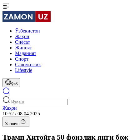
Ўзбекистон
Жаҳон
Сиёсат
Жиноят
Маданият
Спорт
Cаломатлик
Lifestyle
ўзб
Жаҳон
10:52 / 08.04.2025
Уланиш
Трамп Хитойга 50 фоизлик янги бож