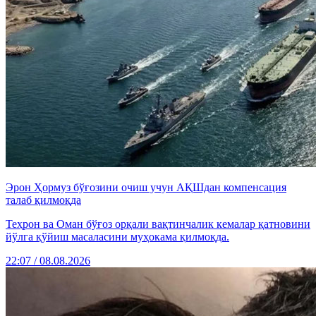
Эрон Ҳормуз бўғозини очиш учун АҚШдан компенсация
талаб қилмоқда
Теҳрон ва Оман бўғоз орқали вақтинчалик кемалар қатновини
йўлга қўйиш масаласини муҳокама қилмоқда.
22:07 / 08.08.2026