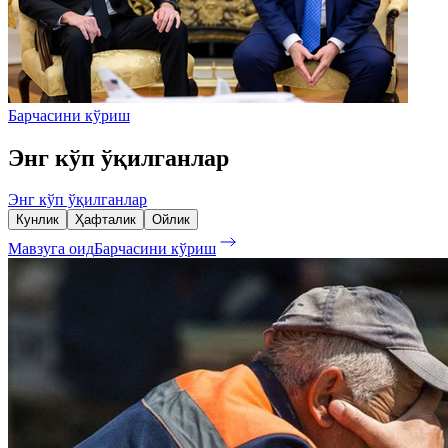
Барчасини кўриш
Энг кўп ўқилганлар
Энг кўп ўқилганлар
Кунлик
Ҳафталик
Ойлик
Мавзуга оид
Барчасини кўриш