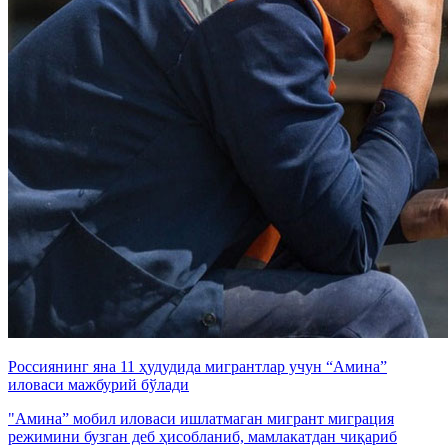
Россиянинг яна 11 ҳудудида мигрантлар учун “Амина”
иловаси мажбурий бўлади
"Амина” мобил иловаси ишлатмаган мигрант миграция
режимини бузган деб ҳисобланиб, мамлакатдан чиқариб