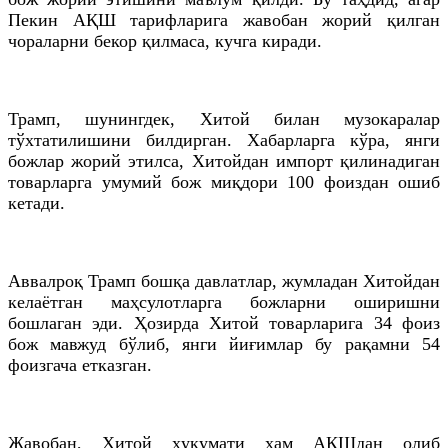
Пекин АҚШ тарифларига жавобан жорий қилган
чораларни бекор қилмаса, кучга киради.
Трамп, шунингдек, Хитой билан музокаралар
тўхтатилишини билдирган. Хабарларга кўра, янги
божлар жорий этилса, Хитойдан импорт қилинадиган
товарларга умумий бож миқдори 100 фоиздан ошиб
кетади.
Аввалроқ Трамп бошқа давлатлар, жумладан Хитойдан
келаётган маҳсулотларга божларни оширишни
бошлаган эди. Ҳозирда Хитой товарларига 34 фоиз
бож мавжуд бўлиб, янги йиғимлар бу рақамни 54
фоизгача етказган.
Жавобан, Хитой ҳукумати ҳам АҚШдан олиб