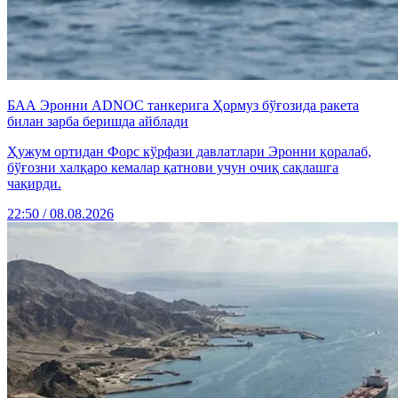
БАА Эронни ADNOC танкерига Ҳормуз бўғозида ракета
билан зарба беришда айблади
Ҳужум ортидан Форс кўрфази давлатлари Эронни қоралаб,
бўғозни халқаро кемалар қатнови учун очиқ сақлашга
чақирди.
22:50 / 08.08.2026