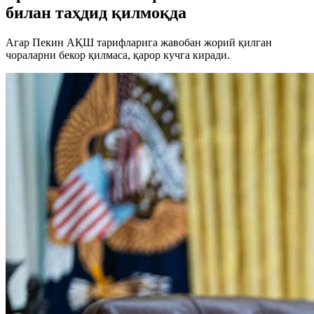
билан таҳдид қилмоқда
Агар Пекин АҚШ тарифларига жавобан жорий қилган
чораларни бекор қилмаса, қарор кучга киради.