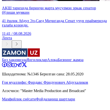
АҚШ тарихида биринчи марта мусулмон эркак сенатор
бўлиши мумкин
41 ёшлик Абдул Эл-Саед Мичиганда Сенат учун праймеризда
ғалаба қозонди.
11:41 / 08.08.2026
Лента
Биз ҳақимизда
Янгиликлар
Алоқа
Бизнинг жамоа
Шаҳодатнома: №1346 Берилган сана: 28.05.2020
Ғоя муаллифи: Фирдавс Фридунович Абдухаликов
Асосчиси: "Master Media Production and Broadcast"
Махфийлик сиёсати
Фойдаланиш шартлари