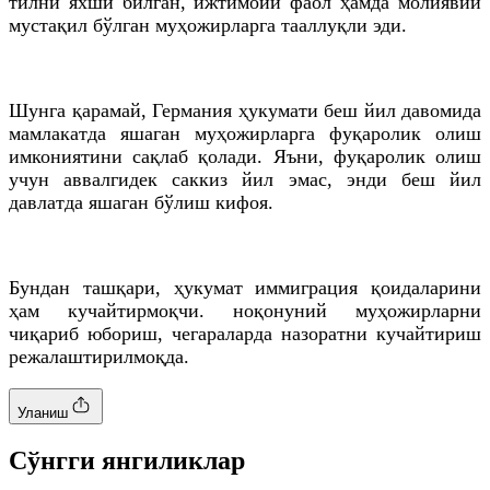
тилни яхши билган, ижтимоий фаол ҳамда молиявий
мустақил бўлган муҳожирларга тааллуқли эди.
Шунга қарамай, Германия ҳукумати беш йил давомида
мамлакатда яшаган муҳожирларга фуқаролик олиш
имкониятини сақлаб қолади. Яъни, фуқаролик олиш
учун аввалгидек саккиз йил эмас, энди беш йил
давлатда яшаган бўлиш кифоя.
Бундан ташқари, ҳукумат иммиграция қоидаларини
ҳам кучайтирмоқчи. ноқонуний муҳожирларни
чиқариб юбориш, чегараларда назоратни кучайтириш
режалаштирилмоқда.
Уланиш
Cўнгги янгиликлар