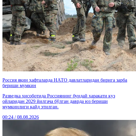
Россия яқин ҳафталарда НАТО давлатларидан бирига зарба
бериши мумкин
Разведка ҳисоботида Россиянинг бундай ҳаракати куз
ойларидан 2029 йилгача бўлган даврда юз бериши
мумкинлиги қайд этилган.
00:24 / 08.08.2026