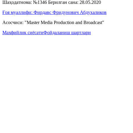
Шаҳодатнома: №1346 Берилган сана: 28.05.2020
Ғоя муаллифи: Фирдавс Фридунович Абдухаликов
Асосчиси: "Master Media Production and Broadcast"
Махфийлик сиёсати
Фойдаланиш шартлари