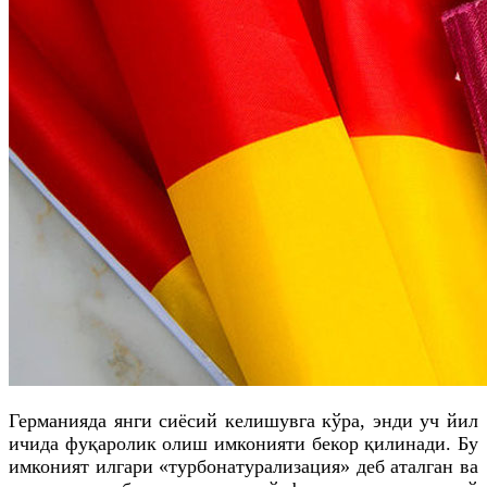
Германияда янги сиёсий келишувга кўра, энди уч йил
ичида фуқаролик олиш имконияти бекор қилинади. Бу
имконият илгари «турбонатурализация» деб аталган ва