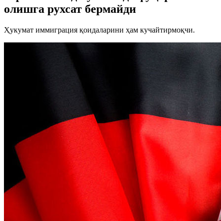
олишга рухсат бермайди
Ҳукумат иммиграция қоидаларини ҳам кучайтирмоқчи.