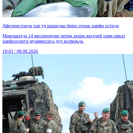
Афғонистонда ҳар уч кишидан бири очлик хавфи остида
Мамлакатда 14 миллиондан ортиқ киши жиддий озиқ-овқат
хавфсизлиги муаммосига дуч келмоқда.
10:43 / 08.08.2026