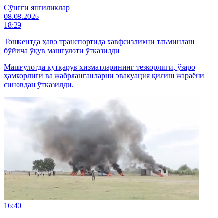
Cўнгги янгиликлар
08.08.2026
18:29
Тошкентда ҳаво транспортида хавфсизликни таъминлаш
бўйича ўқув машғулоти ўтказилди
Машғулотда қутқарув хизматларининг тезкорлиги, ўзаро
ҳамкорлиги ва жабрланганларни эвакуация қилиш жараёни
синовдан ўтказилди.
16:40