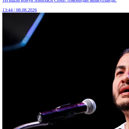
Тегишли қонун лойиҳаси Сенат томонидан маъқулланди.
13:44 / 08.08.2026