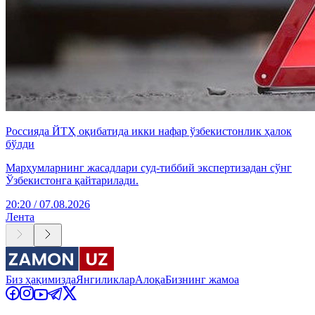
Россияда ЙТҲ оқибатида икки нафар ўзбекистонлик ҳалок
бўлди
Марҳумларнинг жасадлари суд-тиббий экспертизадан сўнг
Ўзбекистонга қайтарилади.
20:20 / 07.08.2026
Лента
Биз ҳақимизда
Янгиликлар
Алоқа
Бизнинг жамоа