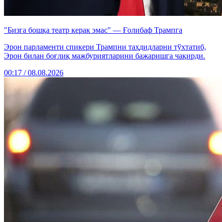
"Бизга бошқа театр керак эмас" — Ғолибаф Трампга
Эрон парламенти спикери Трампни таҳдидларни тўхтатиб,
Эрон билан боғлиқ мажбуриятларини бажаришга чақирди.
00:17 / 08.08.2026