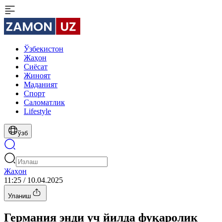
Ўзбекистон
Жаҳон
Сиёсат
Жиноят
Маданият
Спорт
Cаломатлик
Lifestyle
ўзб
Жаҳон
11:25 / 10.04.2025
Уланиш
Германия энди уч йилда фуқаролик