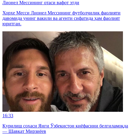
Лионел Мессининг отаси вафот этди
Хорхе Месси Лионел Мессининг футболчилик фаолияти
давомида унинг вакили ва агенти сифатида ҳам фаолият
юритган.
16:33
Қурилиш соҳаси Янги Ўзбекистон қиёфасини белгиламоқда
— Шавкат Мирзиёев