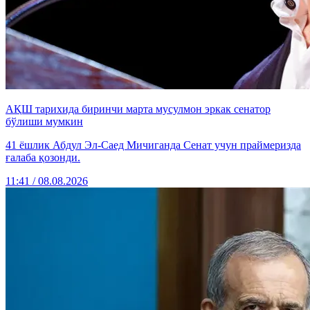
АҚШ тарихида биринчи марта мусулмон эркак сенатор
бўлиши мумкин
41 ёшлик Абдул Эл-Саед Мичиганда Сенат учун праймеризда
ғалаба қозонди.
11:41 / 08.08.2026