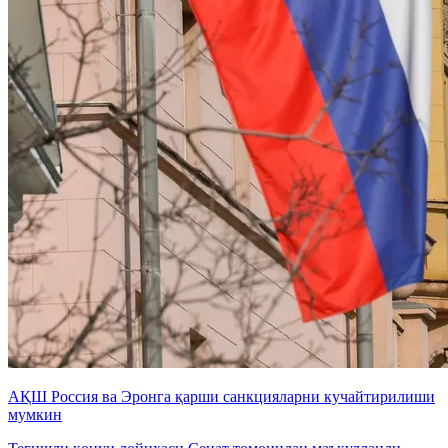
АҚШ Россия ва Эронга қарши санкцияларни кучайтирилиши
мумкин