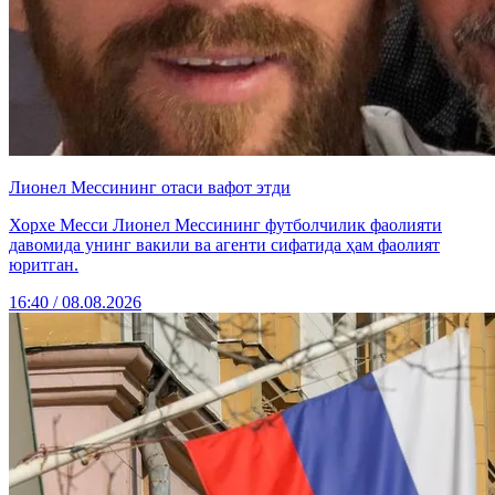
Лионел Мессининг отаси вафот этди
Хорхе Месси Лионел Мессининг футболчилик фаолияти
давомида унинг вакили ва агенти сифатида ҳам фаолият
юритган.
16:40 / 08.08.2026