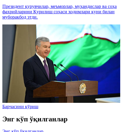
Президент қурувчилар, меъморлар, муҳандислар ва соҳа
фахрийларини Қурилиш соҳаси ходимлари куни билан
муборакбод этди.
Барчасини кўриш
Энг кўп ўқилганлар
Энг кўп ўқилганлар