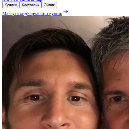
Кунлик
Ҳафталик
Ойлик
Мавзуга оид
Барчасини кўриш