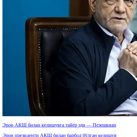
Эрон АҚШ билан келишувга тайёр эди — Пезешкиан
Эрон президенти АҚШ билан барбод бўлган келишув