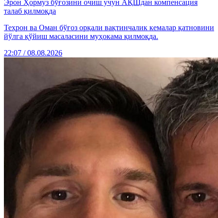
Эрон Ҳормуз бўғозини очиш учун АҚШдан компенсация
талаб қилмоқда
Теҳрон ва Оман бўғоз орқали вақтинчалик кемалар қатновини
йўлга қўйиш масаласини муҳокама қилмоқда.
22:07 / 08.08.2026