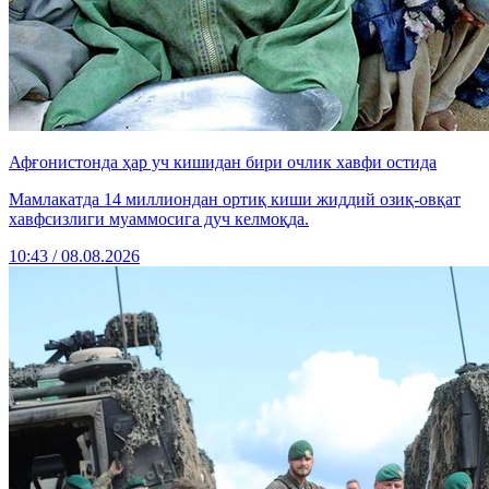
Афғонистонда ҳар уч кишидан бири очлик хавфи остида
Мамлакатда 14 миллиондан ортиқ киши жиддий озиқ-овқат
хавфсизлиги муаммосига дуч келмоқда.
10:43 / 08.08.2026