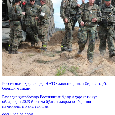
Россия яқин ҳафталарда НАТО давлатларидан бирига зарба
бериши мумкин
Разведка ҳисоботида Россиянинг бундай ҳаракати куз
ойларидан 2029 йилгача бўлган даврда юз бериши
мумкинлиги қайд этилган.
00:24 / 08.08.2026