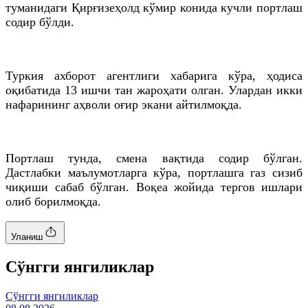
туманидаги Қирғизеҳолд кўмир конида кучли портлаш
содир бўлди.
Туркия ахборот агентлиги хабарига кўра, ҳодиса
оқибатида 13 ишчи тан жароҳати олган. Улардан икки
нафарининг аҳволи оғир экани айтилмоқда.
Портлаш тунда, смена вақтида содир бўлган.
Дастлабки маълумотларга кўра, портлашга газ сизиб
чиқиши сабаб бўлган. Воқеа жойида тергов ишлари
олиб борилмоқда.
Уланиш
Cўнгги янгиликлар
Cўнгги янгиликлар