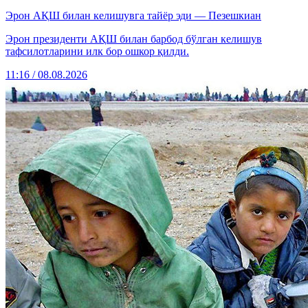
Эрон АҚШ билан келишувга тайёр эди — Пезешкиан
Эрон президенти АҚШ билан барбод бўлган келишув
тафсилотларини илк бор ошкор қилди.
11:16 / 08.08.2026