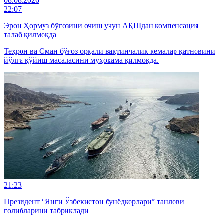
08.08.2026
22:07
Эрон Ҳормуз бўғозини очиш учун АҚШдан компенсация
талаб қилмоқда
Теҳрон ва Оман бўғоз орқали вақтинчалик кемалар қатновини
йўлга қўйиш масаласини муҳокама қилмоқда.
21:23
Президент “Янги Ўзбекистон бунёдкорлари” танлови
ғолибларини табриклади