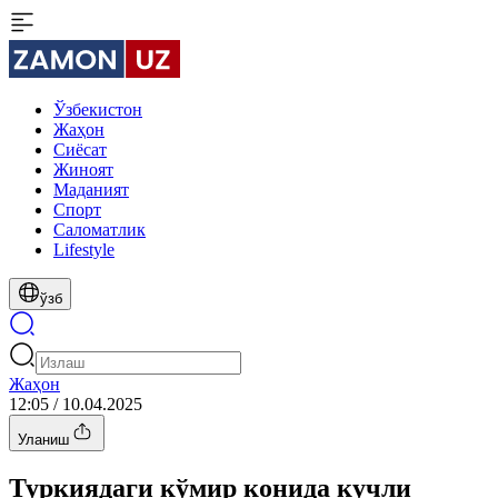
Ўзбекистон
Жаҳон
Сиёсат
Жиноят
Маданият
Спорт
Cаломатлик
Lifestyle
ўзб
Жаҳон
12:05 / 10.04.2025
Уланиш
Туркиядаги кўмир конида кучли