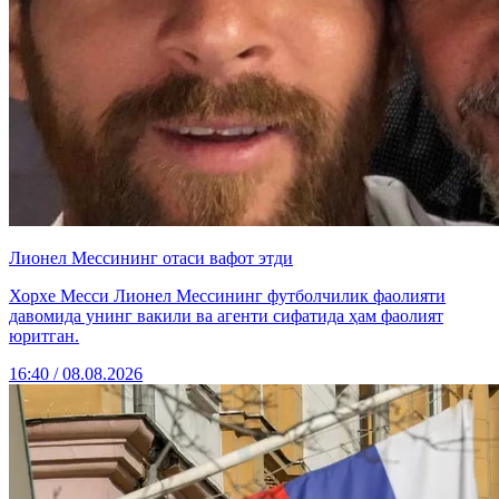
Лионел Мессининг отаси вафот этди
Хорхе Месси Лионел Мессининг футболчилик фаолияти
давомида унинг вакили ва агенти сифатида ҳам фаолият
юритган.
16:40 / 08.08.2026