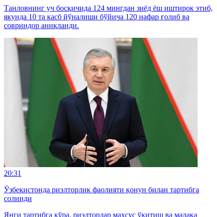
Танловнинг уч босқичида 124 мингдан зиёд ёш иштирок этиб,
якунда 10 та касб йўналиши бўйича 120 нафар ғолиб ва
совриндор аниқланди.
20:31
Ўзбекистонда риэлторлик фаолияти қонун билан тартибга
солинди
Янги тартибга кўра, риэлторлар махсус ўқитиш ва малака