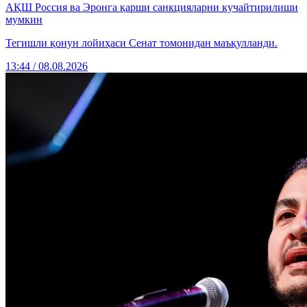
АҚШ Россия ва Эронга қарши санкцияларни кучайтирилиши
мумкин
Тегишли қонун лойиҳаси Сенат томонидан маъқулланди.
13:44 / 08.08.2026