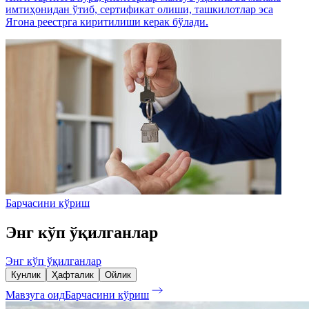
имтиҳонидан ўтиб, сертификат олиши, ташкилотлар эса
Ягона реестрга киритилиши керак бўлади.
Барчасини кўриш
Энг кўп ўқилганлар
Энг кўп ўқилганлар
Кунлик
Ҳафталик
Ойлик
Мавзуга оид
Барчасини кўриш