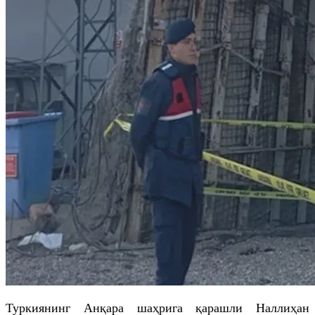
Туркиянинг Анқара шаҳрига қарашли Наллиҳан