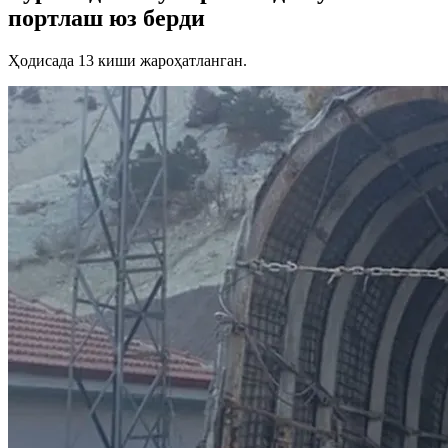
портлаш юз берди
Ҳодисада 13 киши жароҳатланган.