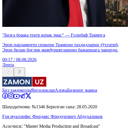
"Бизга бошқа театр керак эмас" — Ғолибаф Трампга
Эрон парламенти спикери Трампни таҳдидларни тўхтатиб,
Эрон билан боғлиқ мажбуриятларини бажаришга чақирди.
00:17 / 08.08.2026
Лента
Биз ҳақимизда
Янгиликлар
Алоқа
Бизнинг жамоа
Шаҳодатнома: №1346 Берилган сана: 28.05.2020
Ғоя муаллифи: Фирдавс Фридунович Абдухаликов
Асосчиси: "Master Media Production and Broadcast"