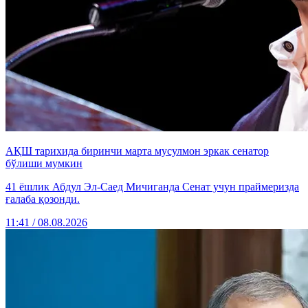
АҚШ тарихида биринчи марта мусулмон эркак сенатор
бўлиши мумкин
41 ёшлик Абдул Эл-Саед Мичиганда Сенат учун праймеризда
ғалаба қозонди.
11:41 / 08.08.2026