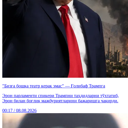
"Бизга бошқа театр керак эмас" — Ғолибаф Трампга
Эрон парламенти спикери Трампни таҳдидларни тўхтатиб,
Эрон билан боғлиқ мажбуриятларини бажаришга чақирди.
00:17 / 08.08.2026