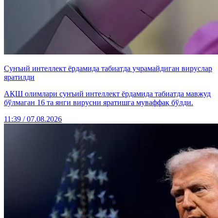
Сунъий интеллект ёрдамида табиатда учрамайдиган вируслар
яратилди
АҚШ олимлари сунъий интеллект ёрдамида табиатда мавжуд
бўлмаган 16 та янги вирусни яратишга муваффақ бўлди.
11:39 / 07.08.2026