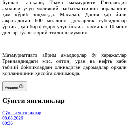
Бундан ташқари, Трамп маъмурияти Гренландия
аҳолиси учун молиявий рағбатлантириш чораларини
ҳам кўриб чиқмоқда. Масалан, Дания ҳар йили
ажратадиган 600 миллион долларлик субсидиялар
ўрнига, ҳар бир фуқаро учун йилига тахминан 10 минг
доллар тўлов жорий этилиши мумкин.
Маъмуриятдаги айрим амалдорлар бу харажатлар
Гренландиядаги мис, олтин, уран ва нефть каби
табиий бойликлардан олинадиган даромадлар орқали
қопланишини ҳисобга олишмоқда.
Уланиш
Cўнгги янгиликлар
Cўнгги янгиликлар
08.08.2026
00:36