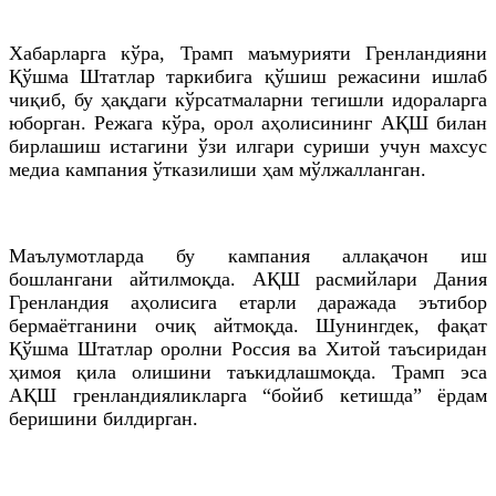
Хабарларга кўра, Трамп маъмурияти Гренландияни
Қўшма Штатлар таркибига қўшиш режасини ишлаб
чиқиб, бу ҳақдаги кўрсатмаларни тегишли идораларга
юборган. Режага кўра, орол аҳолисининг АҚШ билан
бирлашиш истагини ўзи илгари суриши учун махсус
медиа кампания ўтказилиши ҳам мўлжалланган.
Маълумотларда бу кампания аллақачон иш
бошлангани айтилмоқда. АҚШ расмийлари Дания
Гренландия аҳолисига етарли даражада эътибор
бермаётганини очиқ айтмоқда. Шунингдек, фақат
Қўшма Штатлар оролни Россия ва Хитой таъсиридан
ҳимоя қила олишини таъкидлашмоқда. Трамп эса
АҚШ гренландияликларга “бойиб кетишда” ёрдам
беришини билдирган.