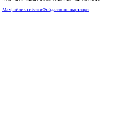
Махфийлик сиёсати
Фойдаланиш шартлари