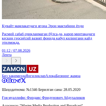
Қувайт мамлакатдаги ягона Эрон мактабини ёпди
Расмий сабаб очиқланмаган бўлса-да, қарор минтақадаги
кескин геосиёсий вазият фонида қабул қилингани қайд
этилмоқда.
01:12 / 07.08.2026
Лента
Биз ҳақимизда
Янгиликлар
Алоқа
Бизнинг жамоа
Шаҳодатнома: №1346 Берилган сана: 28.05.2020
Ғоя муаллифи: Фирдавс Фридунович Абдухаликов
Асосчиси: "Master Media Production and Broadcast"