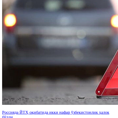
Россияда ЙТҲ оқибатида икки нафар ўзбекистонлик ҳалок
бўлди