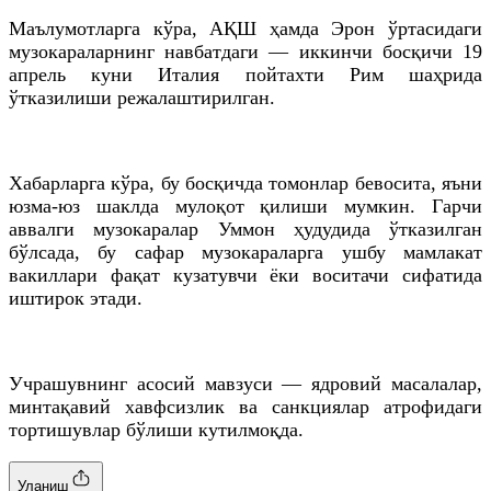
Маълумотларга кўра, АҚШ ҳамда Эрон ўртасидаги
музокараларнинг навбатдаги — иккинчи босқичи 19
апрель куни Италия пойтахти Рим шаҳрида
ўтказилиши режалаштирилган.
Хабарларга кўра, бу босқичда томонлар бевосита, яъни
юзма-юз шаклда мулоқот қилиши мумкин. Гарчи
аввалги музокаралар Уммон ҳудудида ўтказилган
бўлсада, бу сафар музокараларга ушбу мамлакат
вакиллари фақат кузатувчи ёки воситачи сифатида
иштирок этади.
Учрашувнинг асосий мавзуси — ядровий масалалар,
минтақавий хавфсизлик ва санкциялар атрофидаги
тортишувлар бўлиши кутилмоқда.
Уланиш