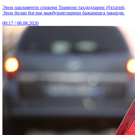
Эрон парламенти спикери Трампни таҳдидларни тўхтатиб,
Эрон билан боғлиқ мажбуриятларини бажаришга чақирди.
00:17 / 08.08.2026