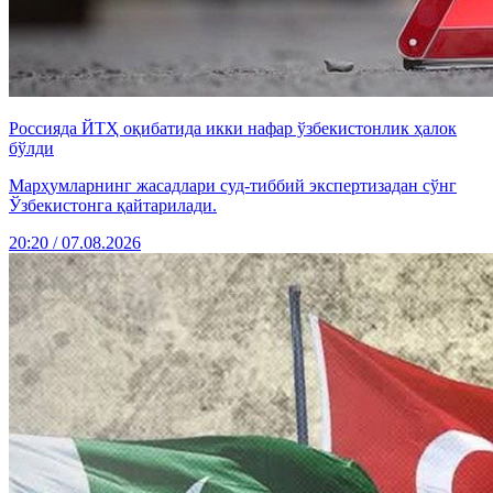
Россияда ЙТҲ оқибатида икки нафар ўзбекистонлик ҳалок
бўлди
Марҳумларнинг жасадлари суд-тиббий экспертизадан сўнг
Ўзбекистонга қайтарилади.
20:20 / 07.08.2026