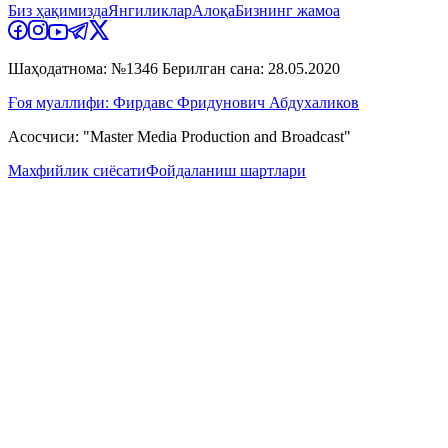
Биз ҳақимизда
Янгиликлар
Алоқа
Бизнинг жамоа
Шаҳодатнома: №1346 Берилган сана: 28.05.2020
Ғоя муаллифи: Фирдавс Фридунович Абдухаликов
Асосчиси: "Master Media Production and Broadcast"
Махфийлик сиёсати
Фойдаланиш шартлари