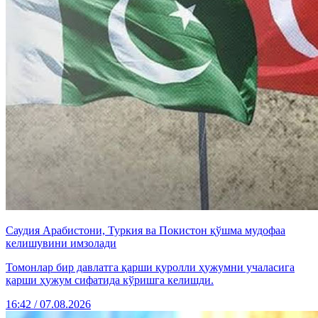
Саудия Арабистони, Туркия ва Покистон қўшма мудофаа
келишувини имзолади
Томонлар бир давлатга қарши қуролли ҳужумни учаласига
қарши ҳужум сифатида кўришга келишди.
16:42 / 07.08.2026