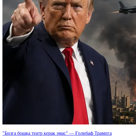
"Бизга бошқа театр керак эмас" — Ғолибаф Трампга