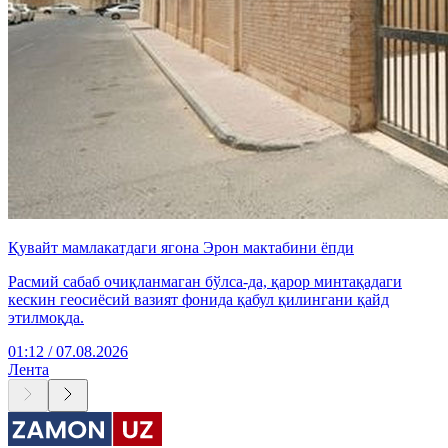
Қувайт мамлакатдаги ягона Эрон мактабини ёпди
Расмий сабаб очиқланмаган бўлса-да, қарор минтақадаги
кескин геосиёсий вазият фонида қабул қилингани қайд
этилмоқда.
01:12 / 07.08.2026
Лента