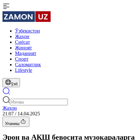
Ўзбекистон
Жаҳон
Сиёсат
Жиноят
Маданият
Спорт
Cаломатлик
Lifestyle
ўзб
Жаҳон
21:07 / 14.04.2025
Уланиш
Эрон ва АҚШ бевосита музокараларга