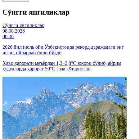
Cўнгги янгиликлар
Cўнгги янгиликлар
08.08.2026
00:36
2026 йил июль ойи Ўзбекистонда рекорд даражадаги энг
иссиқ ойлардан бири бўлди
Ҳаво ҳарорати меъёрдан 1,3–2,8°C юқори бўлиб, айрим
ҳудудларда ҳарорат 50°C гача кўтарилган.