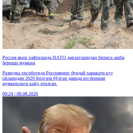
Россия яқин ҳафталарда НАТО давлатларидан бирига зарба
бериши мумкин
Разведка ҳисоботида Россиянинг бундай ҳаракати куз
ойларидан 2029 йилгача бўлган даврда юз бериши
мумкинлиги қайд этилган.
00:24 / 08.08.2026