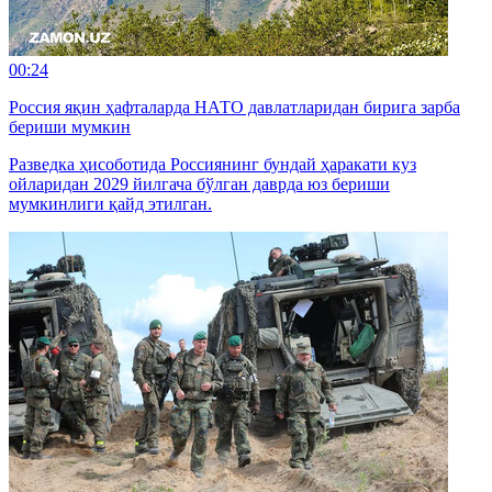
00:24
Россия яқин ҳафталарда НАТО давлатларидан бирига зарба
бериши мумкин
Разведка ҳисоботида Россиянинг бундай ҳаракати куз
ойларидан 2029 йилгача бўлган даврда юз бериши
мумкинлиги қайд этилган.