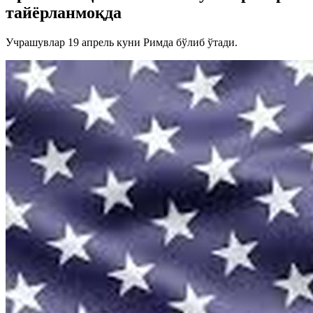
тайёрланмоқда
Учрашувлар 19 апрель куни Римда бўлиб ўтади.