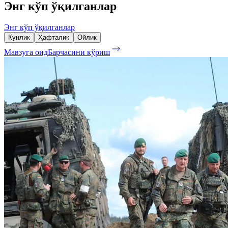
Энг кўп ўқилганлар
Энг кўп ўқилганлар
Кунлик
Ҳафталик
Ойлик
Мавзуга оид
Барчасини кўриш