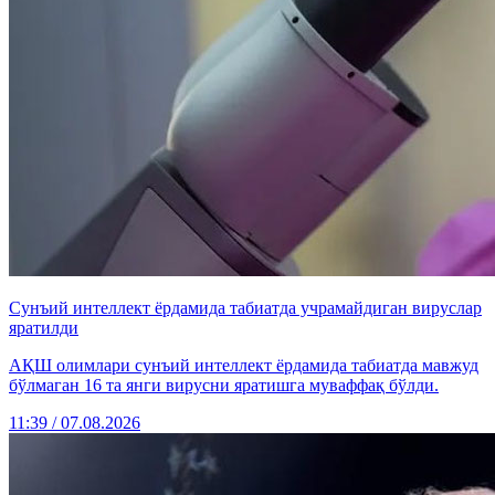
Сунъий интеллект ёрдамида табиатда учрамайдиган вируслар
яратилди
АҚШ олимлари сунъий интеллект ёрдамида табиатда мавжуд
бўлмаган 16 та янги вирусни яратишга муваффақ бўлди.
11:39 / 07.08.2026