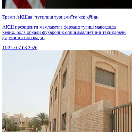
Трамп АҚШда “туғилиш туризми”га чек қўйди
АҚШ президенти мамлакатга фарзанд туғиш мақсадида
келиб, бола орқали фуқаролик олиш амалиётини тақиқловчи
фармонни имзолади.
11:25 / 07.08.2026