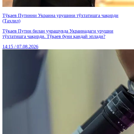
Тўқаев Путинни Украина урушини тўхтатишга чақирди
(Таҳлил)
Тўқаев Путин билан учрашувда Украинадаги урушни
тўхтатишга чақирди. Тўқаев буни қандай эплади?
14:15 / 07.08.2026