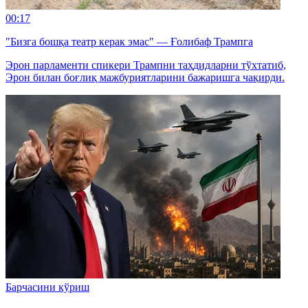
00:17
"Бизга бошқа театр керак эмас" — Ғолибаф Трампга
Эрон парламенти спикери Трампни таҳдидларни тўхтатиб,
Эрон билан боғлиқ мажбуриятларини бажаришга чақирди.
Барчасини кўриш