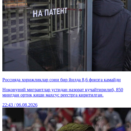
Россияда хорижликлар сони бир йилда 8,6 фоизга камайди
Ноқонуний мигрантлар устидан назорат кучайтирилиб, 850
мингдан ортиқ киши махсус реестрга киритилган.
22:43 / 06.08.2026