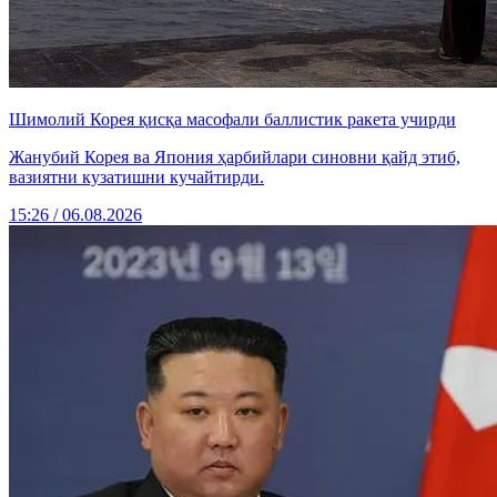
Шимолий Корея қисқа масофали баллистик ракета учирди
Жанубий Корея ва Япония ҳарбийлари синовни қайд этиб,
вазиятни кузатишни кучайтирди.
15:26 / 06.08.2026