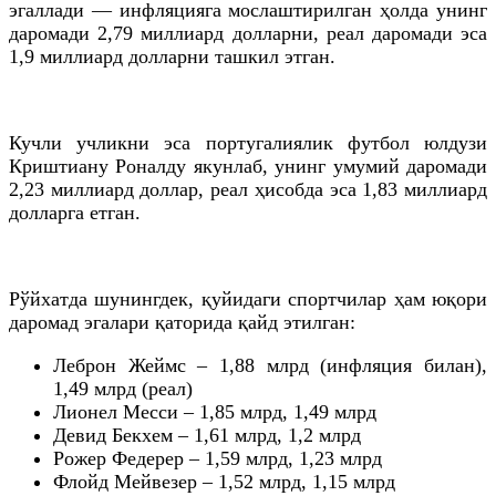
эгаллади — инфляцияга мослаштирилган ҳолда унинг
даромади 2,79 миллиард долларни, реал даромади эса
1,9 миллиард долларни ташкил этган.
Кучли учликни эса португалиялик футбол юлдузи
Криштиану Роналду якунлаб, унинг умумий даромади
2,23 миллиард доллар, реал ҳисобда эса 1,83 миллиард
долларга етган.
Рўйхатда шунингдек, қуйидаги спортчилар ҳам юқори
даромад эгалари қаторида қайд этилган:
Леброн Жеймс – 1,88 млрд (инфляция билан),
1,49 млрд (реал)
Лионел Месси – 1,85 млрд, 1,49 млрд
Девид Бекхем – 1,61 млрд, 1,2 млрд
Рожер Федерер – 1,59 млрд, 1,23 млрд
Флойд Мейвезер – 1,52 млрд, 1,15 млрд