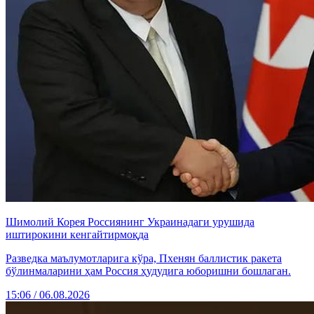
Шимолий Корея Россиянинг Украинадаги урушида
иштирокини кенгайтирмоқда
Разведка маълумотларига кўра, Пхенян баллистик ракета
бўлинмаларини ҳам Россия ҳудудига юборишни бошлаган.
15:06 / 06.08.2026