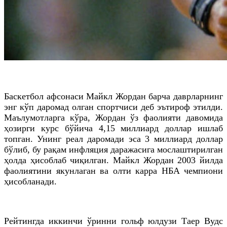
Баскетбол афсонаси Майкл Жордан барча даврларнинг
энг кўп даромад олган спортчиси деб эътироф этилди.
Маълумотларга кўра, Жордан ўз фаолияти давомида
ҳозирги курс бўйича 4,15 миллиард доллар ишлаб
топган. Унинг реал даромади эса 3 миллиард доллар
бўлиб, бу рақам инфляция даражасига мослаштирилган
ҳолда ҳисоблаб чиқилган. Майкл Жордан 2003 йилда
фаолиятини якунлаган ва олти карра НБА чемпиони
ҳисобланади.
Рейтингда иккинчи ўринни гольф юлдузи Таер Вудс