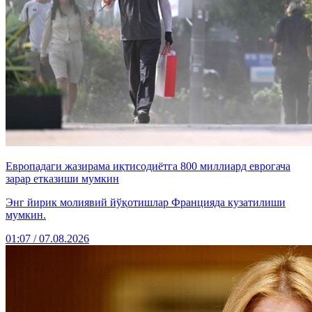
Европадаги жазирама иқтисодиётга 800 миллиард еврогача
зарар етказиши мумкин
Энг йирик молиявий йўқотишлар Францияда кузатилиши
мумкин.
01:07 / 07.08.2026