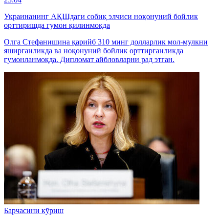
Украинанинг АҚШдаги собиқ элчиси ноқонуний бойлик
орттиришда гумон қилинмоқда
Олга Стефанишина қарийб 310 минг долларлик мол-мулкни
яширганликда ва ноқонуний бойлик орттирганликда
гумонланмоқда. Дипломат айбловларни рад этган.
Барчасини кўриш