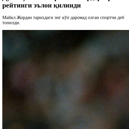
рейтинги эълон қилинди
Майкл Жордан тарихдаги энг кўп даромад олган спортчи деб
топилди.