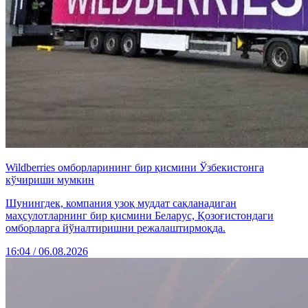
Wildberries омборларининг бир қисмини Ўзбекистонга
кўчириши мумкин
Шунингдек, компания узоқ муддат сақланадиган
маҳсулотларнинг бир қисмини Беларус, Қозоғистондаги
омборларга йўналтиришни режалаштирмоқда.
16:04 / 06.08.2026