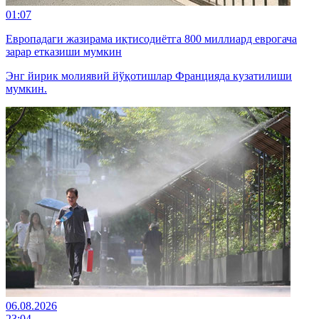
01:07
Европадаги жазирама иқтисодиётга 800 миллиард еврогача
зарар етказиши мумкин
Энг йирик молиявий йўқотишлар Францияда кузатилиши
мумкин.
06.08.2026
23:04