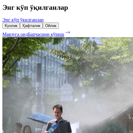
Энг кўп ўқилганлар
Энг кўп ўқилганлар
Кунлик
Ҳафталик
Ойлик
Мавзуга оид
Барчасини кўриш