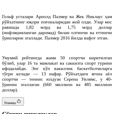
Гольф усталари Арнолд Палмер ва Жек Никлаус ҳам
рўйхатнинг юқори поғоналаридан жой олди. Улар мос
равишда 1,82 млрд ва 1,75 млрд доллар
(инфляцияланган даромад) билан олтинчи ва еттинчи
ўринларни эгаллади. Палмер 2016 йилда вафот этган.
Умумий рейтингда жами 50 спортчи киритилган
бўлиб, улар 16 та мамлакат ва саккизта спорт турини
ифодалайди. Энг кўп вакиллик баскетболчиларга
тўғри келади — 13 нафар. Рўйхатдаги ягона аёл
спортчи — теннис юлдузи Серена Уилямс, у 40-
ўринни эгаллаган (660 миллион ва 485 миллион
доллар).
Уланиш
Cўнгги янгиликлар