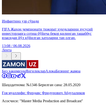
Инфантино узр сўради
FIFA Жаҳон чемпионати тижорат ҳуқуқларини хусусий
инвесторларга сотиш бўйича бекор қилинган ташаббус
юзасидан йўл қўйилган хатоларни тан олган.
13:08 / 06.08.2026
Лента
Биз ҳақимизда
Янгиликлар
Алоқа
Бизнинг жамоа
Шаҳодатнома: №1346 Берилган сана: 28.05.2020
Ғоя муаллифи: Фирдавс Фридунович Абдухаликов
Асосчиси: "Master Media Production and Broadcast"