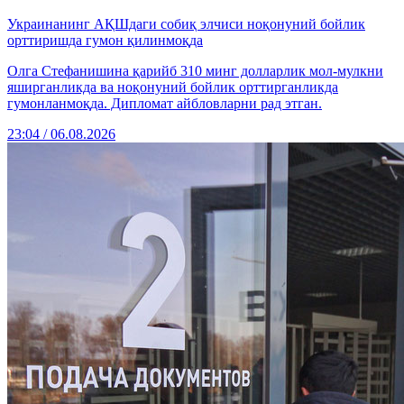
Украинанинг АҚШдаги собиқ элчиси ноқонуний бойлик
орттиришда гумон қилинмоқда
Олга Стефанишина қарийб 310 минг долларлик мол-мулкни
яширганликда ва ноқонуний бойлик орттирганликда
гумонланмоқда. Дипломат айбловларни рад этган.
23:04 / 06.08.2026