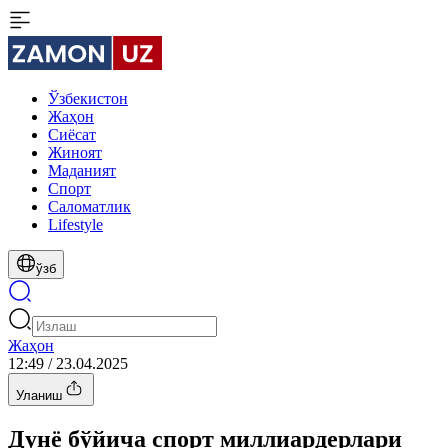
Ўзбекистон
Жаҳон
Сиёсат
Жиноят
Маданият
Спорт
Cаломатлик
Lifestyle
ўзб
Жаҳон
12:49 / 23.04.2025
Уланиш
Дунё бўйича спорт миллиардерлари