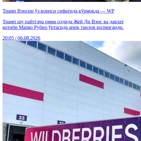
Трамп Вэнсни ўз вориси сифатида кўрмоқда — WP
Трамп шу пайтгача омма олдида Жей Ди Вэнс ва давлат
котиби Марко Рубио ўртасида аниқ танлов қилмаганди.
20:05 / 06.08.2026