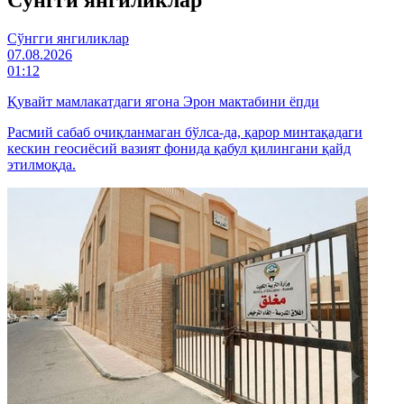
Cўнгги янгиликлар
07.08.2026
01:12
Қувайт мамлакатдаги ягона Эрон мактабини ёпди
Расмий сабаб очиқланмаган бўлса-да, қарор минтақадаги
кескин геосиёсий вазият фонида қабул қилингани қайд
этилмоқда.