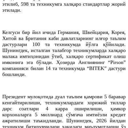
этилиб, 598 та техникумга халқаро стандартлар жорий
этилади.
Келгуси бир йил ичида Германия, Швейцария, Корея,
Хитой ва Британия каби давлатларнинг илғор таълим
дастурлари 100 та техникумда йўлга қўйилади.
Шунингдек, исталган талабгор техникумларда халқаро
малака имтиҳонидан ўтиб, халқаро сертификат олиш
имконига эга бўлади. Ҳозирда Англиянинг “Pirson”
компанияси билан 14 та техникумда “BITEK” дастури
бошланди.
Президент мулоқотида дуал таълим қамрови 5 баравар
кенгайтирилиши, техникумлардаги хорижий тиллар
дарс соатлари 4 карра оширилиши, ҳамкор
корхоналарга 5 миллиард сўмгача имтиёзли кредит
ажратилиши таъкидланди. Шунингдек, 2026 йилдан
техникум битирувчилари ҳақидаги маълумотларни ўз