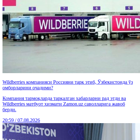
Wildberries компанияси Россияни тарк этиб, Ўзбекистонда ўз
омборларини очадими?
Компания тармоқларда тарқалган хабарларни рад этди ва
Wildberries матбуот хизмати Zamon.uz саволларига жавоб
берди.
20:59 / 07.08.2026