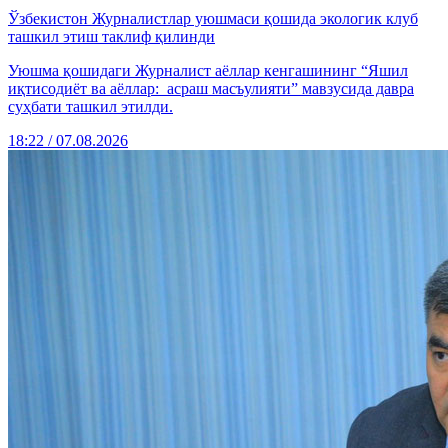
Ўзбекистон Журналистлар уюшмаси қошида экологик клуб
ташкил этиш таклиф қилинди
Уюшма қошидаги Журналист аёллар кенгашининг “Яшил
иқтисодиёт ва аёллар: асраш масъулияти” мавзусида давра
суҳбати ташкил этилди.
18:22 / 07.08.2026