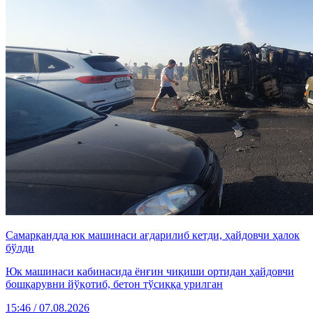
Самарқандда юк машинаси ағдарилиб кетди, ҳайдовчи ҳалок
бўлди
Юк машинаси кабинасида ёнғин чиқиши ортидан ҳайдовчи
бошқарувни йўқотиб, бетон тўсиққа урилган
15:46 / 07.08.2026