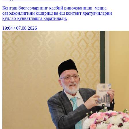
Кенгаш блогерларнинг касбий ривожланиши, медиа
саводхонлигини ошириш ва ёш контент яратувчиларни
қўллаб-қувватлашга қаратилади.
19:04 / 07.08.2026