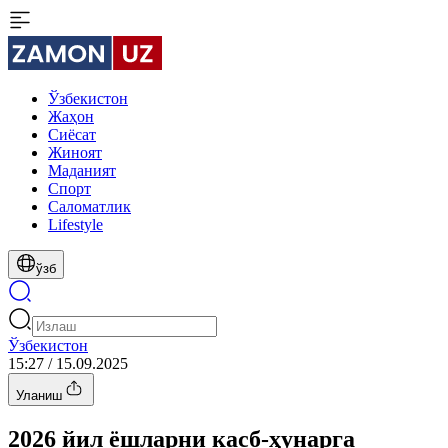
Ўзбекистон
Жаҳон
Сиёсат
Жиноят
Маданият
Спорт
Cаломатлик
Lifestyle
ўзб
Ўзбекистон
15:27 / 15.09.2025
Уланиш
2026 йил ёшларни касб-ҳунарга