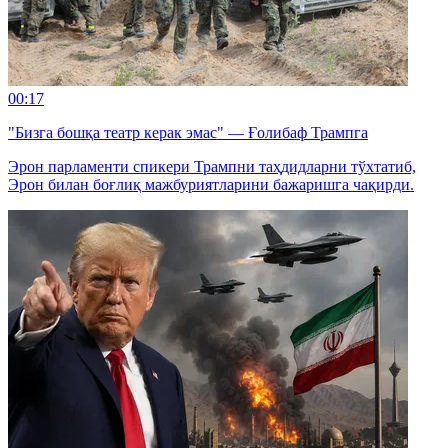
00:17
"Бизга бошқа театр керак эмас" — Ғолибаф Трампга
Эрон парламенти спикери Трампни таҳдидларни тўхтатиб,
Эрон билан боғлиқ мажбуриятларини бажаришга чақирди.