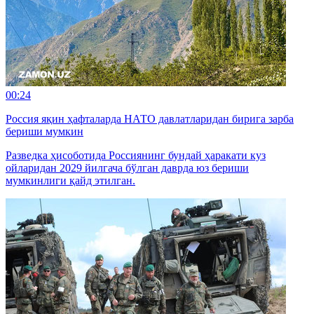
00:24
Россия яқин ҳафталарда НАТО давлатларидан бирига зарба
бериши мумкин
Разведка ҳисоботида Россиянинг бундай ҳаракати куз
ойларидан 2029 йилгача бўлган даврда юз бериши
мумкинлиги қайд этилган.