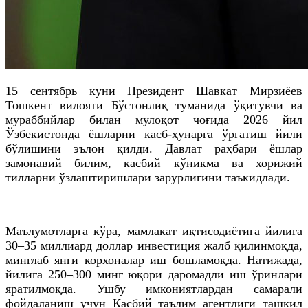
15 сентябрь куни Президент Шавкат Мирзиёев
Тошкент вилояти Бўстонлиқ туманида ўқитувчи ва
мураббийлар билан мулоқот чоғида 2026 йил
Ўзбекистонда ёшларни касб-ҳунарга ўргатиш йили
бўлишини эълон қилди. Давлат раҳбари ёшлар
замонавий билим, касбий кўникма ва хорижий
тилларни ўзлаштиришлари зарурлигини таъкидлади.
Маълумотларга кўра, мамлакат иқтисодиётига йилига
30–35 миллиард доллар инвестиция жалб қилинмоқда,
минглаб янги корхоналар иш бошламоқда. Натижада,
йилига 250–300 минг юқори даромадли иш ўринлари
яратилмоқда. Ушбу имкониятлардан самарали
фойдаланиш учун Касбий таълим агентлиги ташкил