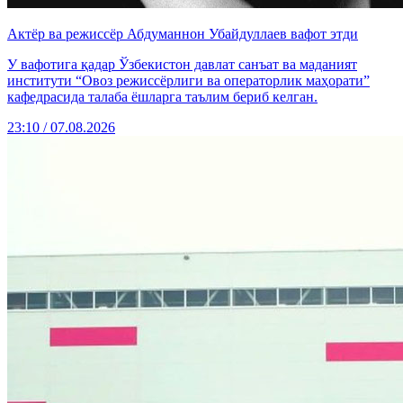
Актёр ва режиссёр Абдуманнон Убайдуллаев вафот этди
У вафотига қадар Ўзбекистон давлат санъат ва маданият
институти “Овоз режиссёрлиги ва операторлик маҳорати”
кафедрасида талаба ёшларга таълим бериб келган.
23:10 / 07.08.2026