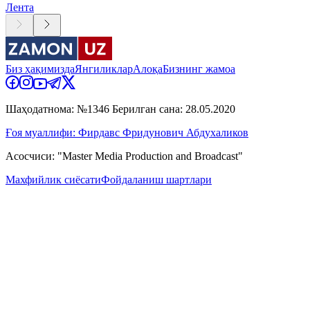
Лента
Биз ҳақимизда
Янгиликлар
Алоқа
Бизнинг жамоа
Шаҳодатнома: №1346 Берилган сана: 28.05.2020
Ғоя муаллифи: Фирдавс Фридунович Абдухаликов
Асосчиси: "Master Media Production and Broadcast"
Махфийлик сиёсати
Фойдаланиш шартлари