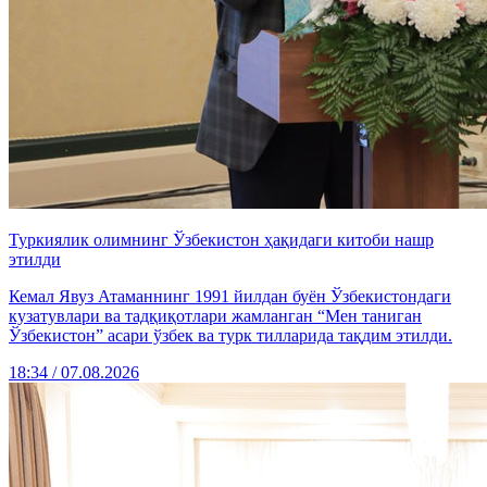
Туркиялик олимнинг Ўзбекистон ҳақидаги китоби нашр
этилди
Кемал Явуз Атаманнинг 1991 йилдан буён Ўзбекистондаги
кузатувлари ва тадқиқотлари жамланган “Мен таниган
Ўзбекистон” асари ўзбек ва турк тилларида тақдим этилди.
18:34 / 07.08.2026