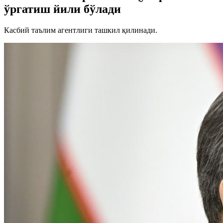
ўргатиш йили бўлади
Касбий таълим агентлиги ташкил қилинади.