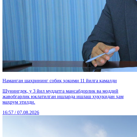
Наманган шаҳрининг собиқ ҳокими 11 йилга қамалди
Шунингдек, у 3 йил муддатга мансабдорлик ва моддий
жавобгарлик юклатилган ишларда ишлаш ҳуқуқидан ҳам
маҳрум этилди.
16:57 / 07.08.2026