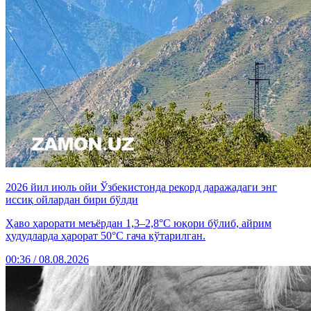
2026 йил июль ойи Ўзбекистонда рекорд даражадаги энг
иссиқ ойлардан бири бўлди
Ҳаво ҳарорати меъёрдан 1,3–2,8°C юқори бўлиб, айрим
ҳудудларда ҳарорат 50°C гача кўтарилган.
00:36 / 08.08.2026