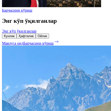
Барчасини кўриш
Энг кўп ўқилганлар
Энг кўп ўқилганлар
Кунлик
Ҳафталик
Ойлик
Мавзуга оид
Барчасини кўриш