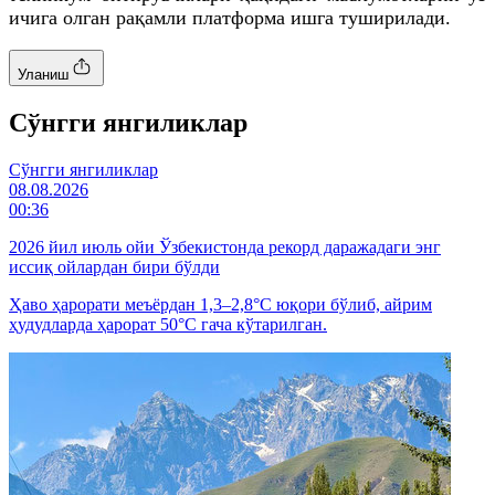
ичига олган рақамли платформа ишга туширилади.
Уланиш
Cўнгги янгиликлар
Cўнгги янгиликлар
08.08.2026
00:36
2026 йил июль ойи Ўзбекистонда рекорд даражадаги энг
иссиқ ойлардан бири бўлди
Ҳаво ҳарорати меъёрдан 1,3–2,8°C юқори бўлиб, айрим
ҳудудларда ҳарорат 50°C гача кўтарилган.