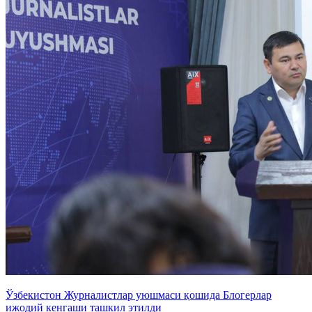
Ўзбекистон Журналистлар уюшмаси қошида Блогерлар
ижодий кенгаши ташкил этилди