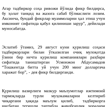
Агар тадбиркор соҳа ривожи йўлида фикр билдирса,
бу ҳолат танқид ва жазога сабаб бўлмаслиги лозим.
Аксинча, бундай фикрлар муаммоларни ҳал этиш учун
имконият сифатида қабул қилиниши зарур”, дейилади
муносабатда.
Эслатиб ўтамиз, 29 август куни қурилиш соҳаси
тадбиркорлари билан ўтказилган очиқ мулоқотда
ўзини бир нечта қурилиш компаниялари раҳбари
сифатида таништирган Усмонжон Абдусамадов
“Тошкентда битта уй учун 200 минг долларгача
харажат бор”, - дея фикр билдирганди.
Қурилиш вазирлиги мазкур маълумотлар ижтимоий
тармоқларда турли муҳокамаларни келтириб
чиқаргани ҳақида маълум қилиб, тадбиркорга
нисбатан тегишли тартибда жавобгарлик чоралари