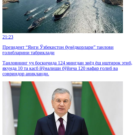
21:23
Президент “Янги Ўзбекистон бунёдкорлари” танлови
ғолибларини табриклади
Танловнинг уч босқичида 124 мингдан зиёд ёш иштирок этиб,
якунда 10 та касб йўналиши бўйича 120 нафар ғолиб ва
совриндор аниқланди.