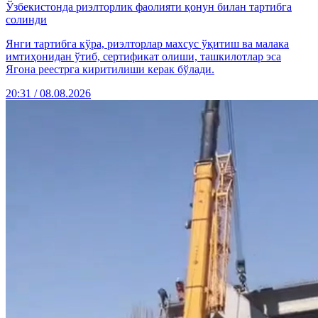
Ўзбекистонда риэлторлик фаолияти қонун билан тартибга
солинди
Янги тартибга кўра, риэлторлар махсус ўқитиш ва малака
имтиҳонидан ўтиб, сертификат олиши, ташкилотлар эса
Ягона реестрга киритилиши керак бўлади.
20:31 / 08.08.2026