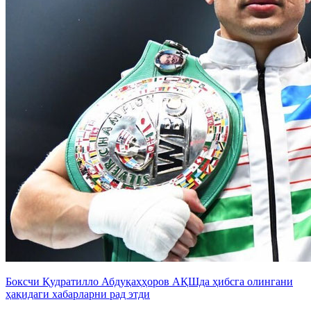
Боксчи Қудратилло Абдуқаҳҳоров АҚШда ҳибсга олингани
ҳақидаги хабарларни рад этди