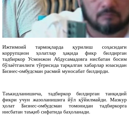
Ижтимоий тармоқларда қурилиш соҳасидаги
коррупцион ҳолатлар ҳақида фикр билдирган
тадбиркор Усмонжон Абдусамадовга нисбатан босим
бўлаётганлиги тўғрисида тарқалган хабарлар юзасидан
Бизнес-омбудсман расмий муносабат билдирди.
Таъкидланишича, тадбиркор билдирган танқидий
фикри учун жазоланишига йўл қўйилмайди. Мазкур
ҳолат Бизнес-омбудсман томонидан тадбиркорга
нисбатан таъқиб сифатида баҳоланади.