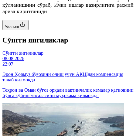
қўлланишини сўраб, Ички ишлар вазирлигига расмий
ариза киритганиди
Уланиш
Cўнгги янгиликлар
Cўнгги янгиликлар
08.08.2026
22:07
Эрон Ҳормуз бўғозини очиш учун АҚШдан компенсация
талаб қилмоқда
Теҳрон ва Оман бўғоз орқали вақтинчалик кемалар қатновини
йўлга қўйиш масаласини муҳокама қилмоқда.