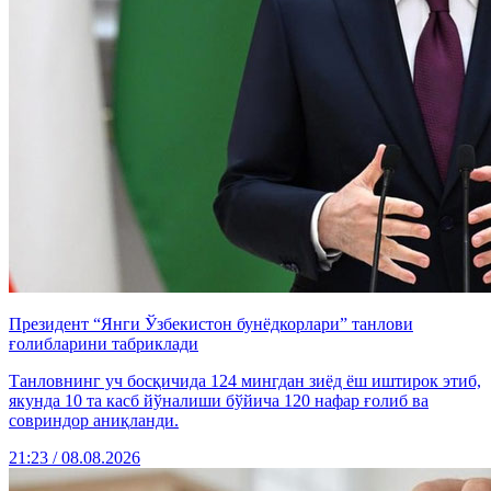
Президент “Янги Ўзбекистон бунёдкорлари” танлови
ғолибларини табриклади
Танловнинг уч босқичида 124 мингдан зиёд ёш иштирок этиб,
якунда 10 та касб йўналиши бўйича 120 нафар ғолиб ва
совриндор аниқланди.
21:23 / 08.08.2026