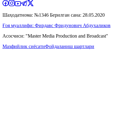
Шаҳодатнома: №1346 Берилган сана: 28.05.2020
Ғоя муаллифи: Фирдавс Фридунович Абдухаликов
Асосчиси: "Master Media Production and Broadcast"
Махфийлик сиёсати
Фойдаланиш шартлари