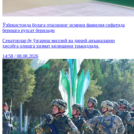
Ўзбекистонда болага отасининг исмини фамилия сифатида
беришга рухсат берилади
Сенаторлар бу ўзгариш миллий ва диний анъаналарни
ҳисобга олишга хизмат қилишини таъкидлади.
14:58 / 08.08.2026