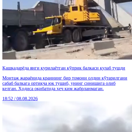
Қашқадарёда янги қурилаётган кўприк балкаси қулаб тушди
Монтаж жараёнида краннинг бир томони олдин кўтарилгани
сабаб балкага ортиқча юк тушиб, унинг синишига олиб
келган. Ҳодиса оқибатида ҳеч ким жабрланмаган.
18:52 / 08.08.2026