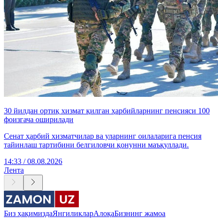
30 йилдан ортиқ хизмат қилган ҳарбийларнинг пенсияси 100
фоизгача оширилади
Сенат ҳарбий хизматчилар ва уларнинг оилаларига пенсия
тайинлаш тартибини белгиловчи қонунни маъқуллади.
14:33 / 08.08.2026
Лента
Биз ҳақимизда
Янгиликлар
Алоқа
Бизнинг жамоа