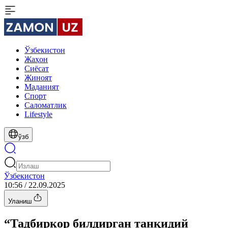
Ўзбекистон
Жаҳон
Сиёсат
Жиноят
Маданият
Спорт
Cаломатлик
Lifestyle
ўзб
Ўзбекистон
10:56 / 22.09.2025
Уланиш
“Тадбиркор билдирган танқидий