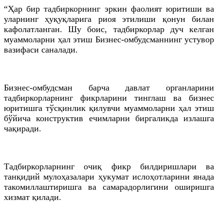
“Ҳар бир тадбиркорнинг эркин фаолият юритиши ва
уларнинг ҳуқуқларига риоя этилиши қонун билан
кафолатланган. Шу боис, тадбиркорлар дуч келган
муаммоларни ҳал этиш Бизнес-омбудсманнинг устувор
вазифаси саналади.
Бизнес-омбудсман барча давлат органларини
тадбиркорларнинг фикрларини тинглаш ва бизнес
юритишга тўсқинлик қилувчи муаммоларни ҳал этиш
бўйича конструктив ечимларни биргаликда излашга
чақиради.
Тадбиркорларнинг очиқ фикр билдиришлари ва
танқидий мулоҳазалари ҳукумат ислоҳотларини янада
такомиллаштиришга ва самарадорлигини оширишга
хизмат қилади.