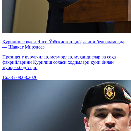
Қурилиш соҳаси Янги Ўзбекистон қиёфасини белгиламоқда
— Шавкат Мирзиёев
Президент қурувчилар, меъморлар, муҳандислар ва соҳа
фахрийларини Қурилиш соҳаси ходимлари куни билан
муборакбод этди.
16:33 / 08.08.2026