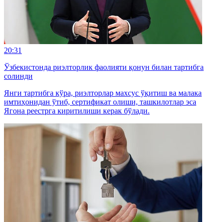
20:31
Ўзбекистонда риэлторлик фаолияти қонун билан тартибга
солинди
Янги тартибга кўра, риэлторлар махсус ўқитиш ва малака
имтиҳонидан ўтиб, сертификат олиши, ташкилотлар эса
Ягона реестрга киритилиши керак бўлади.