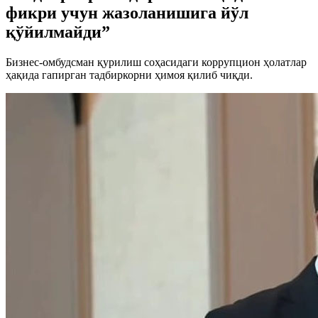
фикри учун жазоланишига йўл
қўйилмайди”
Бизнес-омбудсман қурилиш соҳасидаги коррупцион ҳолатлар
ҳақида гапирган тадбиркорни ҳимоя қилиб чиқди.