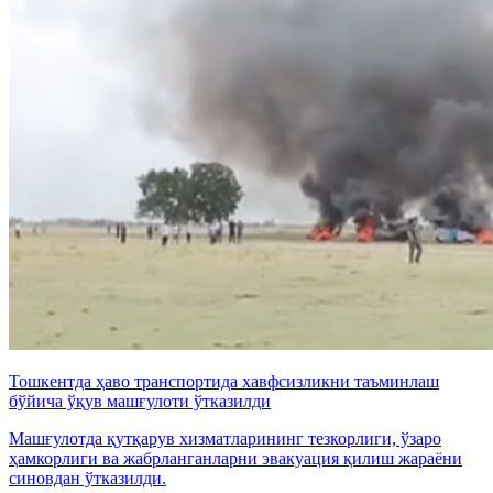
Тошкентда ҳаво транспортида хавфсизликни таъминлаш
бўйича ўқув машғулоти ўтказилди
Машғулотда қутқарув хизматларининг тезкорлиги, ўзаро
ҳамкорлиги ва жабрланганларни эвакуация қилиш жараёни
синовдан ўтказилди.