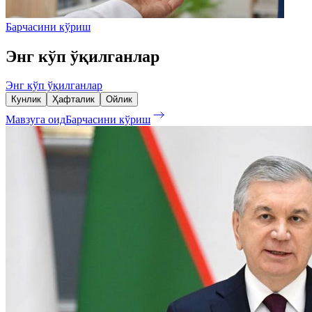
Барчасини кўриш
Энг кўп ўқилганлар
Энг кўп ўқилганлар
Кунлик
Ҳафталик
Ойлик
Мавзуга оид
Барчасини кўриш