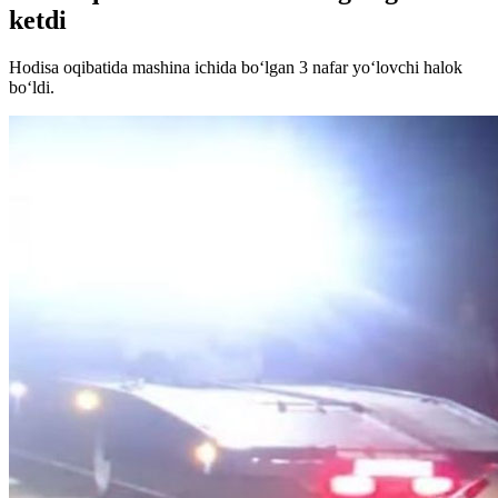
ketdi
Hodisa oqibatida mashina ichida bo‘lgan 3 nafar yo‘lovchi halok
bo‘ldi.