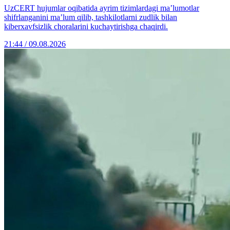
UzCERT hujumlar oqibatida ayrim tizimlardagi ma’lumotlar
shifrlanganini ma’lum qilib, tashkilotlarni zudlik bilan
kiberxavfsizlik choralarini kuchaytirishga chaqirdi.
21:44 / 09.08.2026