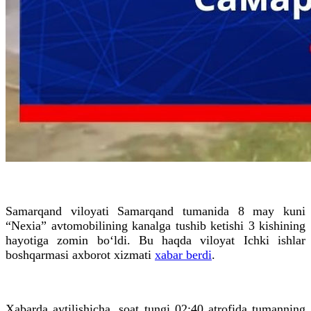
Samarqand viloyati Samarqand tumanida 8 may kuni
“Nexia” avtomobilining kanalga tushib ketishi 3 kishining
hayotiga zomin bo‘ldi. Bu haqda viloyat Ichki ishlar
boshqarmasi axborot xizmati
xabar berdi
.
Xabarda aytilishicha, soat tungi 02:40 atrofida tumanning