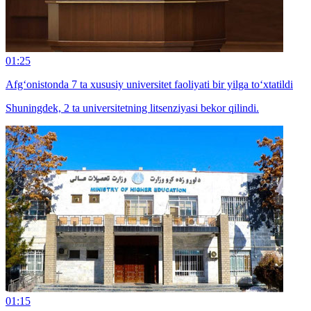
01:25
Afg‘onistonda 7 ta xususiy universitet faoliyati bir yilga to‘xtatildi
Shuningdek, 2 ta universitetning litsenziyasi bekor qilindi.
01:15