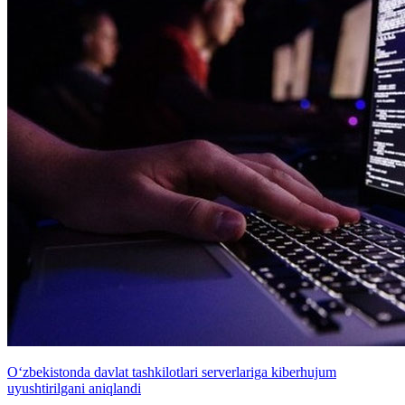
O‘zbekistonda davlat tashkilotlari serverlariga kiberhujum
uyushtirilgani aniqlandi