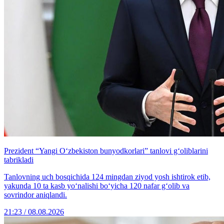
Prezident “Yangi O‘zbekiston bunyodkorlari” tanlovi g‘oliblarini
tabrikladi
Tanlovning uch bosqichida 124 mingdan ziyod yosh ishtirok etib,
yakunda 10 ta kasb yo‘nalishi bo‘yicha 120 nafar g‘olib va
sovrindor aniqlandi.
21:23 / 08.08.2026