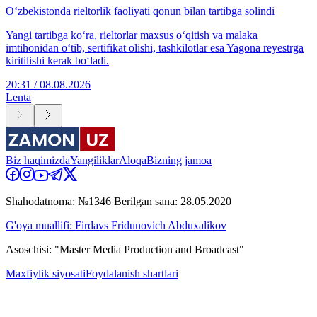
O‘zbekistonda rieltorlik faoliyati qonun bilan tartibga solindi
Yangi tartibga ko‘ra, rieltorlar maxsus o‘qitish va malaka
imtihonidan o‘tib, sertifikat olishi, tashkilotlar esa Yagona reyestrga
kiritilishi kerak bo‘ladi.
20:31 / 08.08.2026
Lenta
Biz haqimizda
Yangiliklar
Aloqa
Bizning jamoa
Shahodatnoma: №1346 Berilgan sana: 28.05.2020
G'oya muallifi: Firdavs Fridunovich Abduxalikov
Asoschisi: "Master Media Production and Broadcast"
Maxfiylik siyosati
Foydalanish shartlari