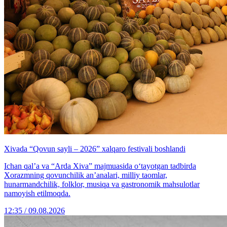
Xivada “Qovun sayli – 2026” xalqaro festivali boshlandi
Ichan qal’a va “Arda Xiva” majmuasida o‘tayotgan tadbirda
Xorazmning qovunchilik an’analari, milliy taomlar,
hunarmandchilik, folklor, musiqa va gastronomik mahsulotlar
namoyish etilmoqda.
12:35 / 09.08.2026