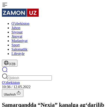
O'zbekiston
Jahon
Siyosat
Jinoyat
Madaniyat
Sport
Salomatlik
Lifestyle
O'ZB
O'zbekiston
10:36 / 12.05.2022
Ulashish
Samarqandda “Nexia” kanalga ag‘darilib