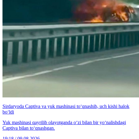
Sirdaryoda Captiva va yuk mashinasi to‘qnashib, uch kishi halok
bo‘ldi
Yuk mashinasi qayrilib olayotganda o‘zi bilan bir yo‘nalishdagi
Captiva bilan to‘qnashgan.
19:18 / 09.08.2026