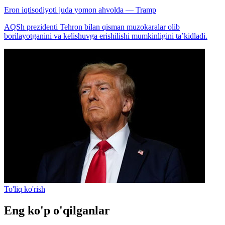
Eron iqtisodiyoti juda yomon ahvolda — Tramp
AQSh prezidenti Tehron bilan qisman muzokaralar olib
borilayotganini va kelishuvga erishilishi mumkinligini ta’kidladi.
To'liq ko'rish
Eng ko'p o'qilganlar