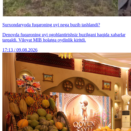
Surxondaryoda fuqaroning uyi nega buzib tashlandi?
Denovda fuqaroning uyi ogohlantirishsiz buzilgani haqida xabarlar
tarqaldi. Viloyat MIB holatga oydinlik kiritdi.
17:13 / 09.08.2026