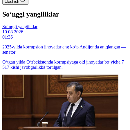
Ulashish
So‘nggi yangiliklar
So‘nggi yangiliklar
10.08.2026
01:36
2025-yilda korrupsion jinoyatlar eng ko‘p Andijonda aniqlangan —
senator
Oʻtgan yilda Oʻzbekistonda korrupsiyaga oid jinoyatlar bo‘yicha 7
517 kishi javobgarlikka tortilgan.