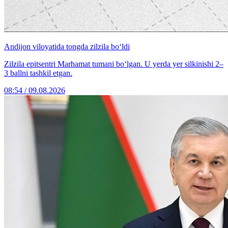
Andijon viloyatida tongda zilzila bo‘ldi
Zilzila epitsentri Marhamat tumani bo‘lgan. U yerda yer silkinishi 2–
3 ballni tashkil etgan.
08:54 / 09.08.2026