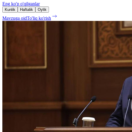
Eng ko'p o'qilganlar
Kunlik
Haftalik
Oylik
Mavzuga oid
To'liq ko'rish