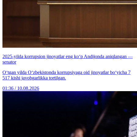
2025-yilda korrupsion jinoyatlar eng ko‘p Andijonda aniqlangan —
senator
Oʻtgan yilda Oʻzbekistonda korrupsiyaga oid jinoyatlar bo‘yicha 7
517 kishi javobgarlikka tortilgan.
01:36 / 10.08.2026