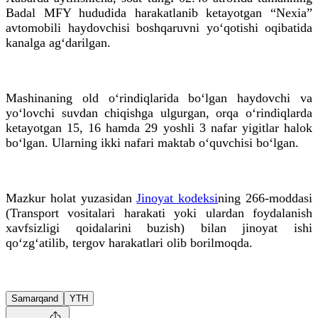
Badal MFY hududida harakatlanib ketayotgan “Nexia”
avtomobili haydovchisi boshqaruvni yo‘qotishi oqibatida
kanalga ag‘darilgan.
Mashinaning old o‘rindiqlarida bo‘lgan haydovchi va
yo‘lovchi suvdan chiqishga ulgurgan, orqa o‘rindiqlarda
ketayotgan 15, 16 hamda 29 yoshli 3 nafar yigitlar halok
bo‘lgan. Ularning ikki nafari maktab o‘quvchisi bo‘lgan.
Mazkur holat yuzasidan
Jinoyat kodeksi
ning 266-moddasi
(Transport vositalari harakati yoki ulardan foydalanish
xavfsizligi qoidalarini buzish) bilan jinoyat ishi
qo‘zg‘atilib, tergov harakatlari olib borilmoqda.
Samarqand
YTH