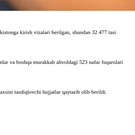
istonga kirish vizalari berilgan, shundan 32 477 tasi
anlar va boshqa murakkab ahvoldagi 523 nafar fuqarolari
ini tasdiqlovchi hujjatlar qaytarib olib berildi.