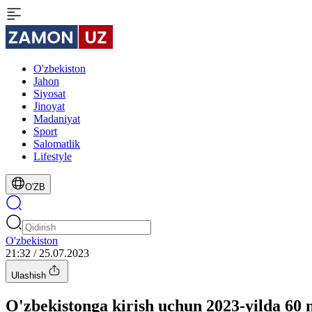
O'zbekiston
Jahon
Siyosat
Jinoyat
Madaniyat
Sport
Salomatlik
Lifestyle
O'ZB
O'zbekiston
21:32 / 25.07.2023
Ulashish
O'zbekistonga kirish uchun 2023-yilda 60 m