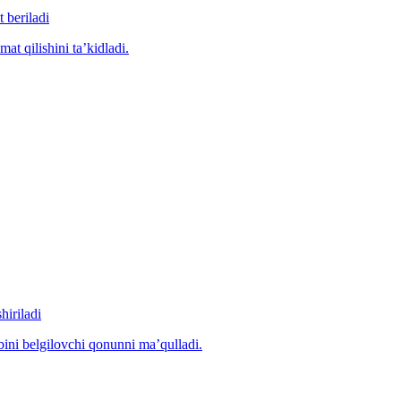
 beriladi
at qilishini ta’kidladi.
hiriladi
ibini belgilovchi qonunni ma’qulladi.