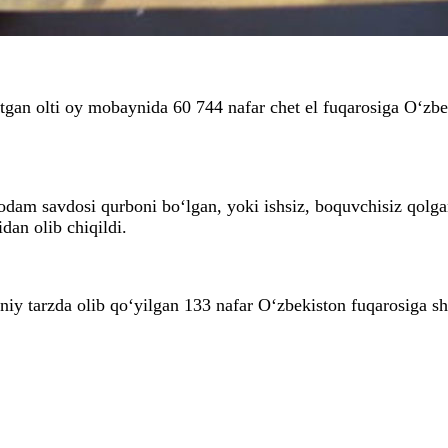
gan olti oy mobaynida 60 744 nafar chet el fuqarosiga O‘zbek
 odam savdosi qurboni bo‘lgan, yoki ishsiz, boquvchisiz qolg
dan olib chiqildi.
y tarzda olib qo‘yilgan 133 nafar O‘zbekiston fuqarosiga shaxs