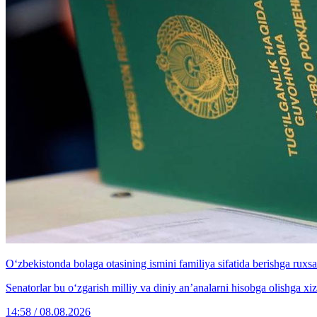
O‘zbekistonda bolaga otasining ismini familiya sifatida berishga ruxsat
Senatorlar bu o‘zgarish milliy va diniy an’analarni hisobga olishga xizm
14:58 / 08.08.2026