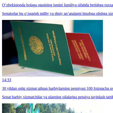
O‘zbekistonda bolaga otasining ismini familiya sifatida berishga ruxsat
Senatorlar bu o‘zgarish milliy va diniy an’analarni hisobga olishga xizm
14:33
30 yildan ortiq xizmat qilgan harbiylarning pensiyasi 100 foizgacha os
Senat harbiy xizmatchilar va ularning oilalariga pensiya tayinlash tart