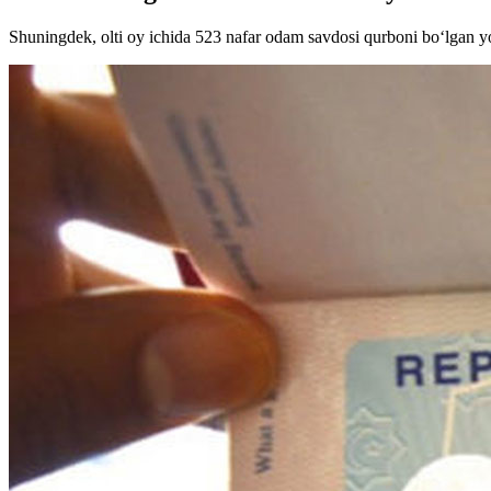
Shuningdek, olti oy ichida 523 nafar odam savdosi qurboni bo‘lgan yo