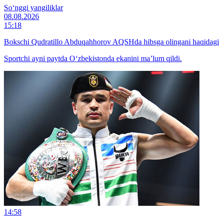
So‘nggi yangiliklar
08.08.2026
15:18
Bokschi Qudratillo Abduqahhorov AQSHda hibsga olingani haqidagi x
Sportchi ayni paytda O‘zbekistonda ekanini ma’lum qildi.
14:58