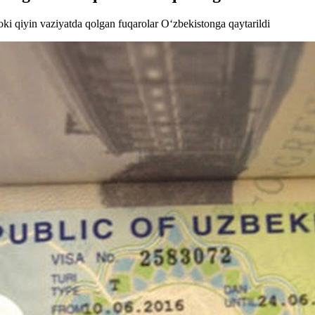
ki qiyin vaziyatda qolgan fuqarolar O‘zbekistonga qaytarildi