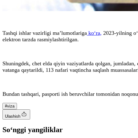
Tashqi ishlar vazirligi maʼlumotlariga
ko‘ra,
2023-yilning o‘t
elektron tarzda rasmiylashtirilgan.
Shuningdek, chet elda qiyin vaziyatlarda qolgan, jumladan,
vatanga qaytarildi, 113 nafari vaqtincha saqlash muassasalari
Bundan tashqari, pasporti ish beruvchilar tomonidan noqonuni
#viza
Ulashish
So‘nggi yangiliklar