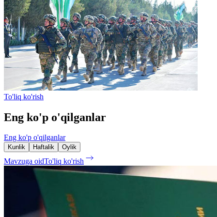
To'liq ko'rish
Eng ko'p o'qilganlar
Eng ko'p o'qilganlar
Kunlik
Haftalik
Oylik
Mavzuga oid
To'liq ko'rish