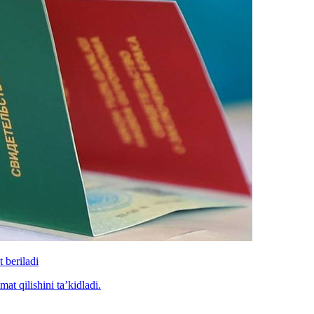
 beriladi
at qilishini ta’kidladi.