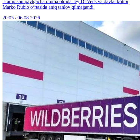
Tramp shu paytgacha omma oldida Jey Di Vens va davlat kotibi
Marko Rubio o‘rtasida aniq tanlov qilmagandi.
20:05 / 06.08.2026