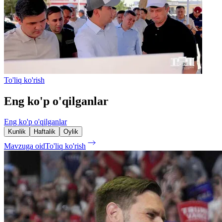
To'liq ko'rish
Eng ko'p o'qilganlar
Eng ko'p o'qilganlar
Kunlik
Haftalik
Oylik
Mavzuga oid
To'liq ko'rish