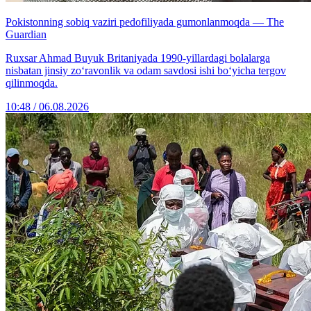
Pokistonning sobiq vaziri pedofiliyada gumonlanmoqda — The
Guardian
Ruxsar Ahmad Buyuk Britaniyada 1990-yillardagi bolalarga
nisbatan jinsiy zo‘ravonlik va odam savdosi ishi bo‘yicha tergov
qilinmoqda.
10:48 / 06.08.2026