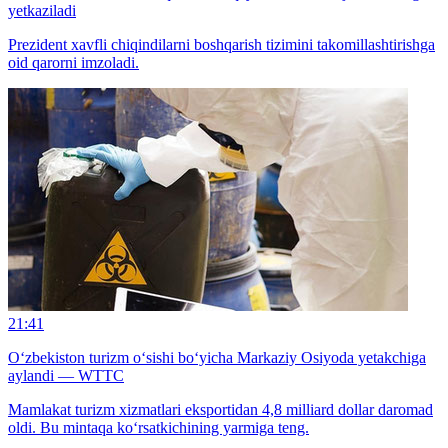
yetkaziladi
Prezident xavfli chiqindilarni boshqarish tizimini takomillashtirishga
oid qarorni imzoladi.
21:41
O‘zbekiston turizm o‘sishi bo‘yicha Markaziy Osiyoda yetakchiga
aylandi — WTTC
Mamlakat turizm xizmatlari eksportidan 4,8 milliard dollar daromad
oldi. Bu mintaqa ko‘rsatkichining yarmiga teng.