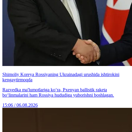
Shimoliy Koreya Rossiyaning Ukrainadagi urushida ishtirokini
kengaytirmoqda
Razvedka ma'lumotlariga ko‘ra, Pxenyan ballistik raketa
bo‘linmalarini ham Rossiya hududiga yuborishni boshlagan.
15:06 / 06.08.2026