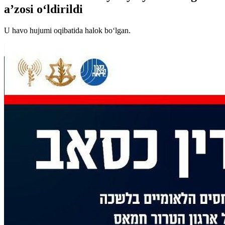
aʼzosi o‘ldirildi
U havo hujumi oqibatida halok bo‘lgan.