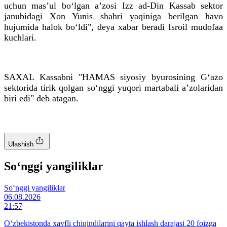
uchun masʼul bo‘lgan aʼzosi Izz ad-Din Kassab sektor
janubidagi Xon Yunis shahri yaqiniga berilgan havo
hujumida halok bo‘ldi", deya xabar beradi Isroil mudofaa
kuchlari.
SAXAL Kassabni "HAMAS siyosiy byurosining G‘azo
sektorida tirik qolgan so‘nggi yuqori martabali aʼzolaridan
biri edi" deb atagan.
Ulashish
So‘nggi yangiliklar
So‘nggi yangiliklar
06.08.2026
21:57
O‘zbekistonda xavfli chiqindilarini qayta ishlash darajasi 20 foizga