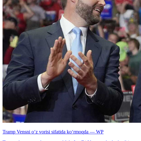
Tramp Vensni o‘z vorisi sifatida ko‘rmoqda — WP