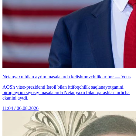
Netanyaxu bilan ayrim masalalarda kelishmovchiliklar bor — Vens
AQSh vitse-prezidenti Isroil bilan ittifoqchilik saqlanayotganini,
biroq ayrim siyosiy masalalarda Netanyaxu bilan qarashlar turlicha
ekanini aytdi.
11:04 / 06.08.2026