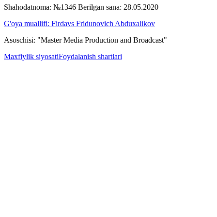
Shahodatnoma: №1346 Berilgan sana: 28.05.2020
G'oya muallifi: Firdavs Fridunovich Abduxalikov
Asoschisi: "Master Media Production and Broadcast"
Maxfiylik siyosati
Foydalanish shartlari