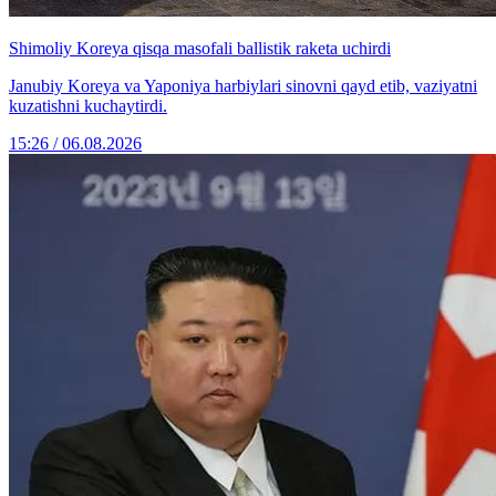
Shimoliy Koreya qisqa masofali ballistik raketa uchirdi
Janubiy Koreya va Yaponiya harbiylari sinovni qayd etib, vaziyatni
kuzatishni kuchaytirdi.
15:26 / 06.08.2026