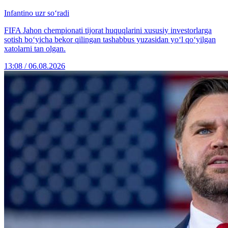
Infantino uzr so‘radi
FIFA Jahon chempionati tijorat huquqlarini xususiy investorlarga
sotish bo‘yicha bekor qilingan tashabbus yuzasidan yo‘l qo‘yilgan
xatolarni tan olgan.
13:08 / 06.08.2026