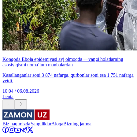
Kongoda Ebola epidemiyasi avj olmoqda —yangi holatlarning
asosiy qismi noma’lum manbalardan
Kasallanganlar soni 3 874 nafarga, qurbonlar soni esa 1 751 nafarga
yetdi.
10:04 / 06.08.2026
Lenta
Biz haqimizda
Yangiliklar
Aloqa
Bizning jamoa