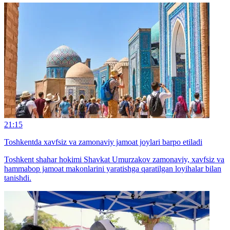
21:15
Toshkentda xavfsiz va zamonaviy jamoat joylari barpo etiladi
Toshkent shahar hokimi Shavkat Umurzakov zamonaviy, xavfsiz va
hammabop jamoat makonlarini yaratishga qaratilgan loyihalar bilan
tanishdi.