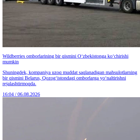
Wildberries omborlarining bir qismini O‘zbekistonga ko‘chirishi
mumkin
Shuningdek, kompaniya uzoq muddat saqlanadigan mahsulotlarning
bir qismini Belarus, Qozog‘istondagi omborlarga yo‘naltirishni
rejalashtirmoqda.
16:04 / 06.08.2026